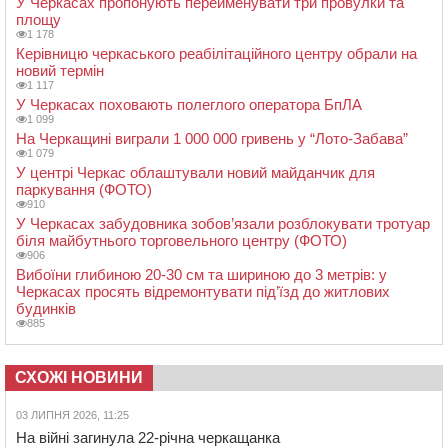
У Черкасах пропонують перейменувати три провулки та
площу
1 178
Керівницю черкаського реабілітаційного центру обрали на
новий термін
1 117
У Черкасах поховають полеглого оператора БпЛА
1 099
На Черкащині виграли 1 000 000 гривень у “Лото-Забава”
1 079
У центрі Черкас облаштували новий майданчик для
паркування (ФОТО)
910
У Черкасах забудовника зобов’язали розблокувати тротуар
біля майбутнього торговельного центру (ФОТО)
906
Вибоїни глибиною 20-30 см та шириною до 3 метрів: у
Черкасах просять відремонтувати під’їзд до житлових
будинків
885
СХОЖІ НОВИНИ
03 ЛИПНЯ 2026, 11:25
На війні загинула 22-річна черкащанка