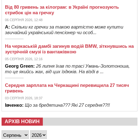
Від 80 гривень за кілограм: в Україні прогнозують
стрибок цін на гречку
06 СЕРПНЯ 2026, 12:48
А:
Скільки кг гречки за такою вартістю може купити
звичайний український пенсіонер чи особ...
На черкаській дамбі загинув водій BMW, зіткнувшись на
зустрічній смузі із вантажівкою
05 СЕРПНЯ 2026, 12:16
Georg Green:
26 липня їхав по трасі Умань-Золотоноша,
то це якийсь жах, від цих їздюків. На вїзді в ...
Середня зарплата на Черкащині перевищила 27 тисяч
гривень
03 СЕРПНЯ 2026, 18:37
Івченко:
Що за бредятина??? Які 27 середня??!!
АРХІВ НОВИН