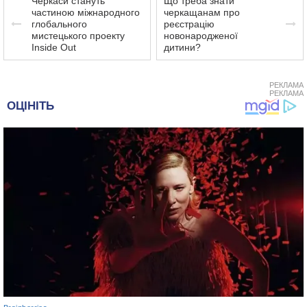
Черкаси стануть
Що треба знати
частиною міжнародного
черкащанам про
глобального
реєстрацію
мистецького проекту
новонародженої
Inside Out
дитини?
РЕКЛАМА
РЕКЛАМА