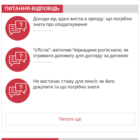
08:20
Обрано претендента на посаду директора
ПИТАННЯ-ВІДПОВІДЬ
Мокрокалигірського психоневрологічного інтернату
07:23
Уманські міграційники видворили з країни грузина,
Доходи від здачі житла в оренду: що потрібно
який відсидів термін у колонії
знати про оподаткування
“єЯсла”: жителям Черкащини роз’яснили, як
отримати допомогу для догляду за дитиною
Не вистачає стажу для пенсії: як його
докупити та що потрібно знати
Читати ще