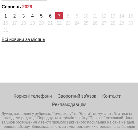
Серпень
2026
1
2
3
4
5
6
7
8
9
10
11
12
13
14
15
16
17
18
19
20
21
22
23
24
25
26
27
28
29
30
31
Всі новини за місяць
Корисні телефони
Зворотний зв’язок
Контакти
Рекламодавцям
Думки, викладені у рубриках "Точка зору" та "Блоги", можуть не збігатися із
поглядами редакції. Передрук матеріалів з сайту "Про все" можливий тільки
за умов розміщення у тексті прямого і активного посилання на сайт не далі
першого абзацу. Відповідальність за зміст рекламних оголошень та банерів
несе рекламодавець