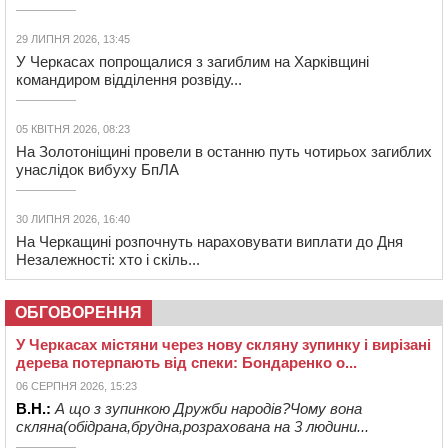
29 ЛИПНЯ 2026, 13:45
У Черкасах попрощалися з загиблим на Харківщині
командиром відділення розвіду...
05 КВІТНЯ 2026, 08:23
На Золотоніщині провели в останню путь чотирьох загиблих
унаслідок вибуху БпЛА
30 ЛИПНЯ 2026, 16:40
На Черкащині розпочнуть нараховувати виплати до Дня
Незалежності: хто і скіль...
ОБГОВОРЕННЯ
У Черкасах містяни через нову скляну зупинку і вирізані
дерева потерпають від спеки: Бондаренко о...
06 СЕРПНЯ 2026, 15:23
В.Н.:
А що з зупинкою Дружби народів?Чому вона
скляна(обідрана,брудна,розрахована на 3 людини...