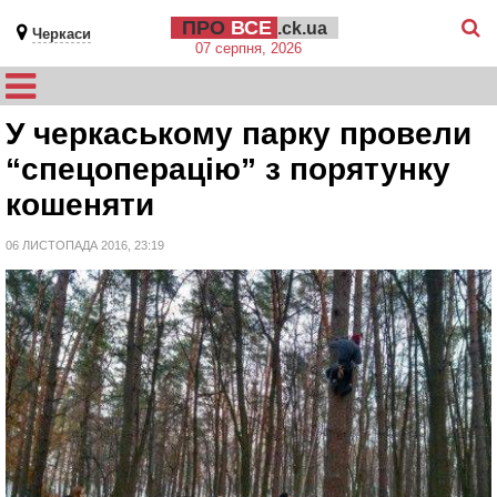
ПРО
ВСЕ
.ck.ua
Черкаси
07 серпня, 2026
У черкаському парку провели
“спецоперацію” з порятунку
кошеняти
06 ЛИСТОПАДА 2016, 23:19