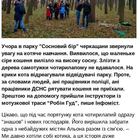
Учора в парку "Сосновий бір" черкащани звернули
увагу на котяче навчання. Виявилося, що маленьке
сіре кошеня вилізло на високу сосну. Злізти з
дерева самотужки чотирилапому не вдавалося. На
крики кота відреагували відвідувачі парку. Проте,
за словами людей, ані працівники поліції, ані
працівники ДСНС рятувати кошеня не приїхали.
Зрештою на допомогу прийшли інструктори із
мотузкової траси “Робін Гуд”, пише
Інфоміст
.
Цікаво, що під час порятунку кота чотирилапий одразу
“знашов” і нових господарів. Його вирішила забрати
одна з небайдужих містян Альона разом із сім’єю. –
Ми давно хотіли собі котика, а ця історія дуже