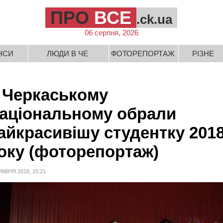
ПРО
ВСЕ
.ck.ua
06 серпня, 2026
НСИ
ЛЮДИ В ЧЕ
ФОТОРЕПОРТАЖ
РІЗНЕ
 Черкаському
аціональному обрали
айкрасивішу студентку 201
оку (фоторепортаж)
РАВНЯ 2018, 15:21