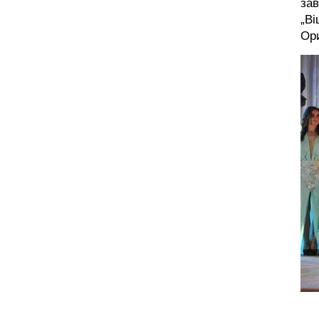
зав
„Ві
Ори