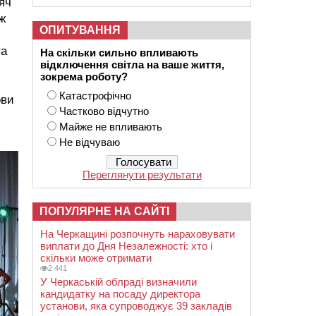
яч
ж
ОПИТУВАННЯ
та
На скільки сильно впливають
відключення світла на ваше життя,
зокрема роботу?
Катастрофічно
ови
Частково відчутно
Майже не впливають
Не відчуваю
Переглянути результати
ПОПУЛЯРНЕ НА САЙТІ
На Черкащині розпочнуть нараховувати
виплати до Дня Незалежності: хто і
скільки може отримати
2 441
У Черкаській облраді визначили
кандидатку на посаду директора
установи, яка супроводжує 39 закладів