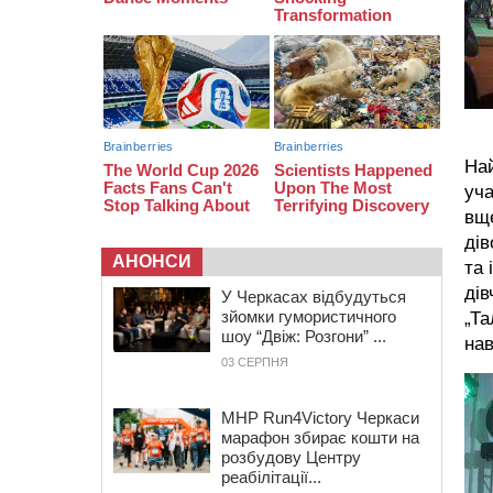
08:20
Обрано претендента на посаду
директора Мокрокалигірського
психоневрологічного інтернату
07:23
Уманські міграційники видворили з
країни грузина, який відсидів
термін у колонії
Най
уча
вще
дів
АНОНСИ
та 
дів
У Черкасах відбудуться
зйомки гумористичного
„Та
шоу “Двіж: Розгони” ...
нав
03 СЕРПНЯ
MHP Run4Victory Черкаси
марафон збирає кошти на
розбудову Центру
реабілітації...