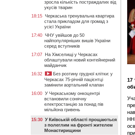
зросла кількість постраждалих від
укусів тварин
18:15
Черкаська тренувальна квартира
стала прикладом для громад з
усієї України
17:40
ЧНУ увійшов до 50
найпопулярніших вишів України
серед вступників
17:07
На Хімселищі у Черкасах
облаштували новий контейнерний
майданчик
16:32
Без розтину грудної клітки: у
Черкасах 75-річній пацієнтці
17
замінили аортальний клапан
об
16:00
У Черкаському онкоцентрі
Уча
встановили сонячну
електростанцію за понад пів
пре
мільйона гривень
нав
ННІ
15:30
У Київській області прощаються
з полеглим на фронті жителем
осв
Монастирищини
при