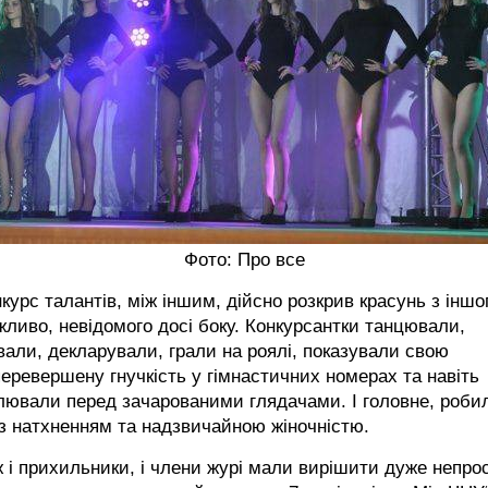
Фото: Про все
курс талантів, між іншим, дійсно розкрив красунь з іншо
ливо, невідомого досі боку. Конкурсантки танцювали,
вали, декларували, грали на роялі, показували свою
еревершену гнучкість у гімнастичних номерах та навіть
лювали перед зачарованими глядачами. І головне, роби
з натхненням та надзвичайною жіночністю.
 і прихильники, і члени журі мали вирішити дуже непро