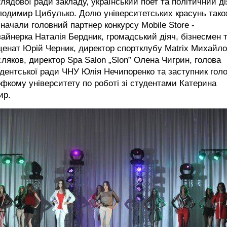
лядової ради закладу, український поет та політичний ді
лодимир Цибулько. Долю університетських красунь тако
начали головний партнер конкурсу Mobile Store -
айнерка Наталія Бердник, громадський діяч, бізнесмен 
енат Юрій Черник, директор спортклубу Matrix Михайло
ляков, директор Spa Salon „Slon” Олена Чигрин, голова
дентської ради ЧНУ Юлія Нечипоренко та заступник гол
фкому університету по роботі зі студентами Катерина
ир.