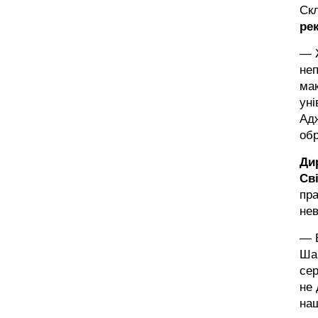
Ск
ре
— Ж
неп
ма
уні
Адж
обр
Ди
Св
пра
нев
— В
Шан
сер
не 
наш