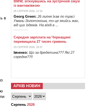
BMW, зіткнувшись на зустрічній смузі
із вантажівкою
05 СЕРПНЯ 2026, 12:16
Georg Green:
26 липня їхав по трасі
ь в
Умань-Золотоноша, то це якийсь жах,
від цих їздюків. На вїзді в ...
Середня зарплата на Черкащині
перевищила 27 тисяч гривень
03 СЕРПНЯ 2026, 18:37
Івченко:
Що за бредятина??? Які 27
середня??!!
ко
АРХІВ НОВИН
ою
или
Серпень
2026