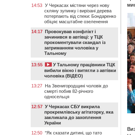
ми
14:53
У Черкасах містяни через нову
скляну зупинку і вирізані дерева
потерпають від спеки: Бондаренко
обіцяє масштабне озеленення
14:17
Провокував конфлікт і
зачинився в автівці: у ТЦК
прокоментували скандал із
затриманням чоловіка у
Тальному
13:55
У Тальному працівники ТЦК
вибили вікно і витягли з автівки
чоловіка (ВІДЕО)
13:27
На Звенигородщині чоловік до
смерті побив 82-річного
односельця
12:57
У Черкасах СБУ викрила
прокремлівську агітаторку, яка
закликала до захоплення
України
Виз
12:50
“Як сказати дитині, що тато