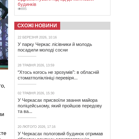
будинків
885
СХОЖІ НОВИНИ
22 БЕРЕЗНЯ 2026, 10:16
У парку Черкас лісівники й молодь
посадили молоді сосни
28 ТРАВНЯ 2026, 13:59
“Хтось когось не зрозумів”: в обласній
стоматполіклініці перевіря...
го,
02 ТРАВНЯ 2026, 15:30
У Черкасах присвоїли звання майора
поліцейському, який пройшов передову
та ва...
ли
20 ЛЮТОГО 2026, 17:16
сте
У Черкасах пологовий будинок отримав