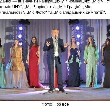
дання — визначити найкращих у 7 номінаціях: „Міс ЧНУ“
це-міс ЧНУ“, „Міс Чарівність“, „Міс Грація“, „Міс
гінальність“, „Міс Фото“ та „Міс глядацьких симпатій“.
Фото: Про все