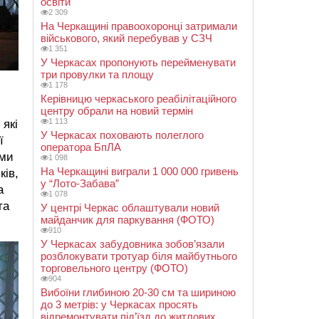
освіти
2 309
На Черкащині правоохоронці затримали
військового, який перебував у СЗЧ
1 351
У Черкасах пропонують перейменувати
три провулки та площу
1 178
Керівницю черкаського реабілітаційного
центру обрали на новий термін
1 113
 які
У Черкасах поховають полеглого
ї
оператора БпЛА
ями
1 098
На Черкащині виграли 1 000 000 гривень
ків,
у “Лото-Забава”
а
1 078
та
У центрі Черкас облаштували новий
майданчик для паркування (ФОТО)
910
У Черкасах забудовника зобов’язали
розблокувати тротуар біля майбутнього
торговельного центру (ФОТО)
904
Вибоїни глибиною 20-30 см та шириною
до 3 метрів: у Черкасах просять
відремонтувати під’їзд до житлових