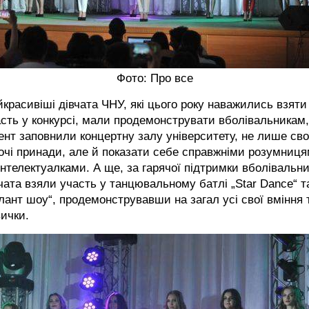
Фото: Про все
красивіші дівчата ЧНУ, які цього року наважились взяти
сть у конкурсі, мали продемонструвати вболівальникам,
нт заповнили концертну залу університету, не лише сво
очі принади, але й показати себе справжніми розумниц
інтелектуалками. А ще, за гарячої підтримки вболівальни
чата взяли участь у танцювальному батлі „Star Dance“ т
лант шоу“, продемонструвавши на загал усі свої вміння 
ички.