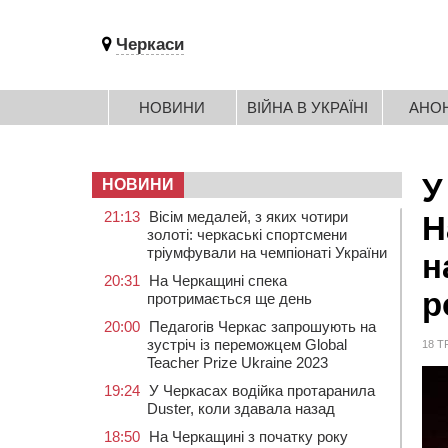
Черкаси
НОВИНИ
ВІЙНА В УКРАЇНІ
АНО
У
НОВИНИ
21:13
Вісім медалей, з яких чотири
Н
золоті: черкаські спортсмени
тріумфували на чемпіонаті України
н
20:31
На Черкащині спека
р
протримається ще день
20:00
Педагогів Черкас запрошують на
зустріч із переможцем Global
18 Т
Teacher Prize Ukraine 2023
19:24
У Черкасах водійка протаранила
Duster, коли здавала назад
18:50
На Черкащині з початку року