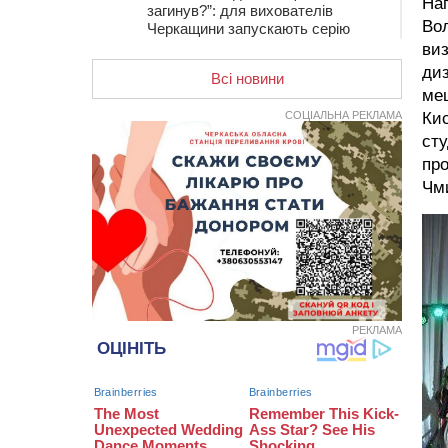
Наг
загинув?”: для вихователів
Во
Черкащини запускають серію
унікальних тренінгів
виз
диз
Всі новини
12:14
На Золотоніщині вже десяту
мец
добу гасять пожежу торфу
СОЦІАЛЬНА РЕКЛАМА
Кис
11:35
Від 80 гривень за кілограм: в
сту
Україні прогнозують стрибок цін на
про
гречку
Чм
10:56
Захисника зі Звенигородщини,
який обороняв Авдіївку,
нагородили “Комбатантським
хрестом”
10:10
На Черкащині п’яний мотоцикліст
зіткнувся з мопедом: двоє людей у
лікарні
РЕКЛАМА
09:42
Ветерани МСК “Дніпро” вибороли
бронзу чемпіонату України
08:57
На Уманщині підрядника
зобов’язали сплатити понад 670
тис грн штрафу за незаконні зміни
до договору