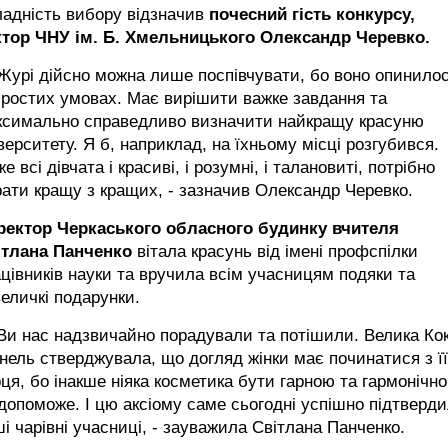
ладність вибору відзначив
почесний гість конкурсу,
ктор ЧНУ ім. Б. Хмельницького Олександр Черевко.
урі дійсно можна лише поспівчувати, бо воно опинилос
ростих умовах. Має вирішити важке завдання та
ксимально справедливо визначити найкращу красуню
верситету. Я б, наприклад, на їхньому місці розгубився.
е всі дівчата і красиві, і розумні, і талановиті, потрібно
ати кращу з кращих, - зазначив Олександр Черевко.
ректор Черкаського обласного будинку вчителя
ітлана Панченко
вітала красунь від імені профспілки
цівників науки та вручила всім учасницям подяки та
еличкі подарунки.
и нас надзвичайно порадували та потішили. Велика Ко
ель стверджувала, що догляд жінки має починатися з її
ця, бо інакше ніяка косметика бути гарною та гармонічн
допоможе. І цю аксіому саме сьогодні успішно підтверд
і чарівні учасниці, - зауважила Світлана Панченко.