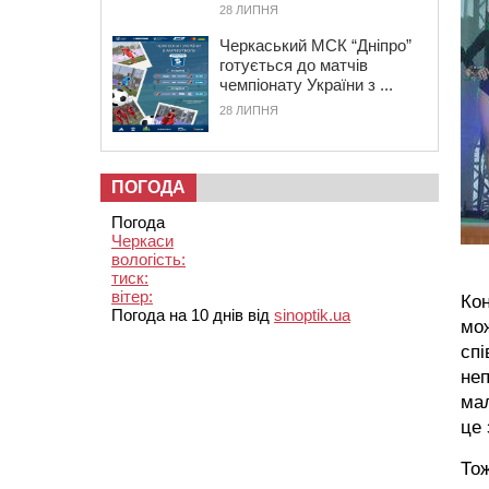
28 ЛИПНЯ
Черкаський МСК “Дніпро”
готується до матчів
чемпіонату України з ...
28 ЛИПНЯ
ПОГОДА
Погода
Черкаси
вологість:
тиск:
вітер:
Кон
Погода на 10 днів від
sinoptik.ua
мож
спі
неп
ма
це 
Тож