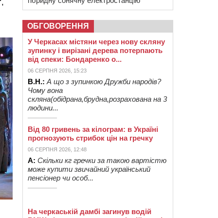
гібридну сонячну електростанцію
,
ОБГОВОРЕННЯ
У Черкасах містяни через нову скляну
зупинку і вирізані дерева потерпають
від спеки: Бондаренко о...
06 СЕРПНЯ 2026, 15:23
В.Н.:
А що з зупинкою Дружби народів?
Чому вона
скляна(обідрана,брудна,розрахована на 3
людини...
Від 80 гривень за кілограм: в Україні
прогнозують стрибок цін на гречку
06 СЕРПНЯ 2026, 12:48
А:
Скільки кг гречки за такою вартістю
може купити звичайний український
пенсіонер чи особ...
На черкаській дамбі загинув водій