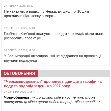
27 ЧЕРВНЯ 2026, 18:27
Не канікули, а вишкіл: у Черкасах школярі 10 днів
проходили підготовку з морп...
12 БЕРЕЗНЯ 2026, 17:01
Греблю в Кам’янці планують передати громаді: після цього
розроблять проєкт ре...
26 БЕРЕЗНЯ 2026, 11:36
У Звенигородці школярам, які не піддалися на провокації,
вручили подарунки
ОБГОВОРЕННЯ
“Черкасиводоканал” пропонує підвищити тарифи на
воду та водовідведення з 2027 року
07 СЕРПНЯ 2026, 14:57
Чорнобаївець:
якщо гривня піде в круте піке, то не
врятують ці підвищення жоден тариф- підвищений чи ...