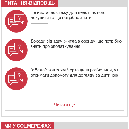
ПИТАННЯ-ВІДПОВІДЬ
19:00
Вихователька з Черкас і дві педагогині з області
стали фіналістками Global Teacher Prize Ukraine 2026
Не вистачає стажу для пенсії: як його
докупити та що потрібно знати
18:23
Зарядка, йога, сапи та нові знайомства: у Черкасах
закрили сезон літнього табору для людей поважного
віку
Доходи від здачі житла в оренду: що потрібно
знати про оподаткування
“єЯсла”: жителям Черкащини роз’яснили, як
отримати допомогу для догляду за дитиною
Читати ще
МИ У СОЦМЕРЕЖАХ