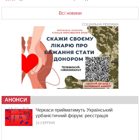
13:15
Від початку року на водоймах Черкащини загинули
37 людей, серед них 2 дітей
Всі новини
11:37
Водійка на смерть збила велосипедиста в
Черкаському районі
СОЦІАЛЬНА РЕКЛАМА
09:59
Напав на собаку з палицею та намагався наїхати на
іншу тварину: на Уманщині поліція відкрила
кримінальне провадження
08:44
Безкоштовне харчування, укриття та STEM: Черкаси
готують освітню галузь до нового навчального року
08 СЕРПНЯ 2026, СУБОТА
20:32
Черкаські вершники здобули нагороди української
першості
19:33
На Уманщині експосадовицю відділу освіти
судитимуть через завдані бюджету збитки
АНОНСИ
18:30
У Єрках прощатимуться з полеглим на Курщині
стрільцем ДШВ
Черкаси прийматимуть Український
урбаністичний форум: реєстрація
17:29
Апеляційний суд підтвердив стягнення майже 250
10 СЕРПНЯ
тис. грн шкоди за незаконний вилов риби
16:07
У Черкасах за ніч виявили 15 порушників
комендантської години та 10 нетверезих водіїв