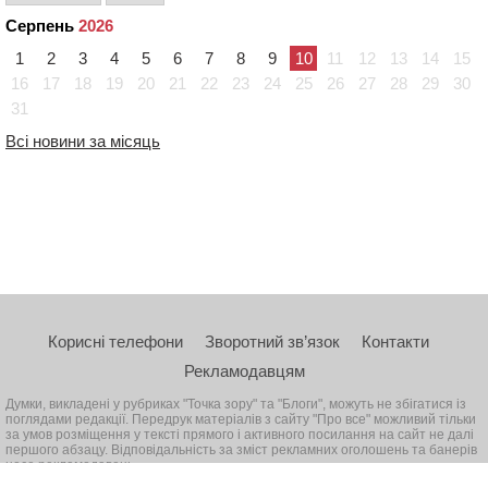
Серпень
2026
1
2
3
4
5
6
7
8
9
10
11
12
13
14
15
16
17
18
19
20
21
22
23
24
25
26
27
28
29
30
31
Всі новини за місяць
Корисні телефони
Зворотний зв’язок
Контакти
Рекламодавцям
Думки, викладені у рубриках "Точка зору" та "Блоги", можуть не збігатися із
поглядами редакції. Передрук матеріалів з сайту "Про все" можливий тільки
за умов розміщення у тексті прямого і активного посилання на сайт не далі
першого абзацу. Відповідальність за зміст рекламних оголошень та банерів
несе рекламодавець