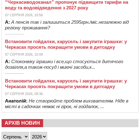
“Черкасиводоканал” пропонує підвищити тарифи на
воду та водовідведення з 2027 року
07 СЕРПНЯ 2026, 10:56
А:
А пенсія так і залишиться 2595грн./міс.незалежно від
регіону проживання?
Встановити гойдалки, карусель і закупити іграшки: у
Черкасах просять покращити умови в дитсадку
07 СЕРПНЯ 2026, 10:09
А:
Споконвіку іграшки і все,що стосується дитячого
дозвілля,а також-посуд і миючі засоби,к...
Встановити гойдалки, карусель і закупити іграшки: у
Черкасах просять покращити умови в дитсадку
07 СЕРПНЯ 2026, 09:36
Анатолій:
Не створюйте проблем вихователям. Ніде в
місті в садочках немає ні гірок, ні гойдалок, ...
АРХІВ НОВИН