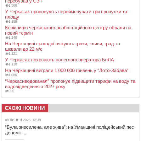
перебував у СЗЧ
1 366
У Черкасах пропонують перейменувати три провулки та
площу
1 189
Керівницю черкаського реабілітаційного центру обрали на
новий термін
1 140
На Черкащині сьогодні очікують грози, зливи, град та
шквали до 22 м/с
1 121
У Черкасах поховають полеглого оператора БпЛА
1 110
На Черкащині виграли 1 000 000 гривень у “Лото-Забава”
1 086
“Черкасиводоканал” пропонує підвищити тарифи на воду та
водовідведення з 2027 року
950
СХОЖІ НОВИНИ
09 ЛИПНЯ 2026, 18:39
“Була знесилена, але жива”: на Уманщині поліцейський пес
допоміг ...