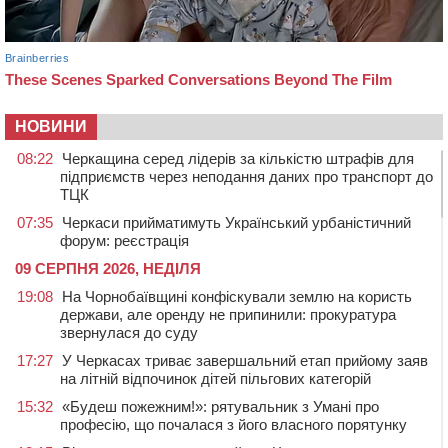
НОВИНИ
08:22
Черкащина серед лідерів за кількістю штрафів для
підприємств через неподання даних про транспорт до
ТЦК
07:35
Черкаси прийматимуть Український урбаністичний
форум: реєстрація
09 СЕРПНЯ 2026, НЕДІЛЯ
19:08
На Чорнобаївщині конфіскували землю на користь
держави, але оренду не припинили: прокуратура
звернулася до суду
17:27
У Черкасах триває завершальний етап прийому заяв
на літній відпочинок дітей пільгових категорій
15:32
«Будеш пожежним!»: рятувальник з Умані про
професію, що почалася з його власного порятунку