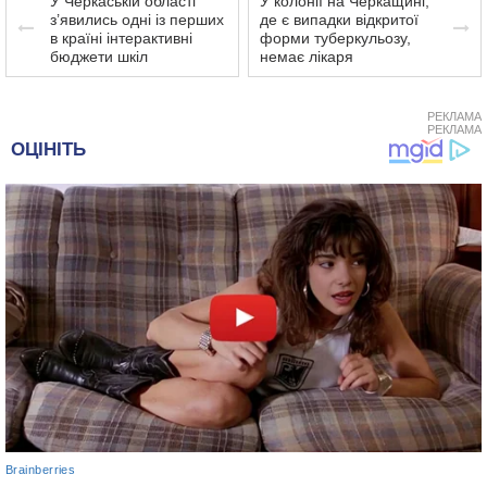
У Черкаській області
У колонії на Черкащині,
з’явились одні із перших
де є випадки відкритої
в країні інтерактивні
форми туберкульозу,
бюджети шкіл
немає лікаря
РЕКЛАМА
РЕКЛАМА