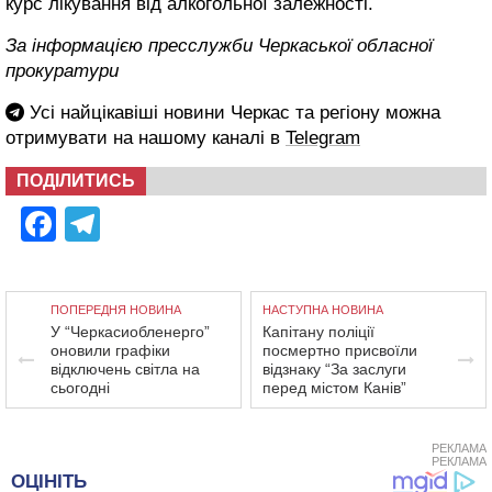
курс лікування від алкогольної залежності.
За інформацією пресслужби Черкаської обласної
прокуратури
Усі найцікавіші новини Черкас та регіону можна
отримувати на нашому каналі в
Telegram
ПОДІЛИТИСЬ
Facebook
Telegram
ПОПЕРЕДНЯ НОВИНА
НАСТУПНА НОВИНА
У “Черкасиобленерго”
Капітану поліції
оновили графіки
посмертно присвоїли
відключень світла на
відзнаку “За заслуги
сьогодні
перед містом Канів”
РЕКЛАМА
РЕКЛАМА