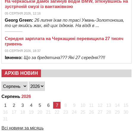
На черкаській дамбі загинув водій BMW, зіткнувшись на
зустрічній смузі із вантажівкою
05 СЕРПНЯ 2026, 12:16
Georg Green:
26 липня їхав по трасі Умань-Золотоноша,
то це якийсь жах, від цих їздюків. На вїзді в ...
Середня зарплата на Черкащині перевищила 27 тисяч
гривень
03 СЕРПНЯ 2026, 18:37
Івченко:
Що за бредятина??? Які 27 середня??!!
АРХІВ НОВИН
Серпень
2026
1
2
3
4
5
6
7
8
9
10
11
12
13
14
15
16
17
18
19
20
21
22
23
24
25
26
27
28
29
30
31
Всі новини за місяць