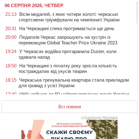
06 СЕРПНЯ 2026, ЧЕТВЕР
21:13
Вісім медалей, з яких чотири золоті: черкаські
спортсмени тріумфували на чемпіонаті України
20:31
На Черкащині спека протримається ще день
20:00
Педагогів Черкас запрошують на зустріч із
переможцем Global Teacher Prize Ukraine 2023
19:24
У Черкасах водійка протаранила Duster, коли
здавала назад
18:50
На Черкащині з початку року зросла кількість
постраждалих від укусів тварин
18:15
Черкаська тренувальна квартира стала прикладом
для громад з усієї України
17:40
ЧНУ увійшов до 50 найпопулярніших вишів України
серед вступників
Всі новини
17:07
На Хімселищі у Черкасах облаштували новий
контейнерний майданчик
СОЦІАЛЬНА РЕКЛАМА
16:32
Без розтину грудної клітки: у Черкасах 75-річній
пацієнтці замінили аортальний клапан
16:00
У Черкаському онкоцентрі встановили сонячну