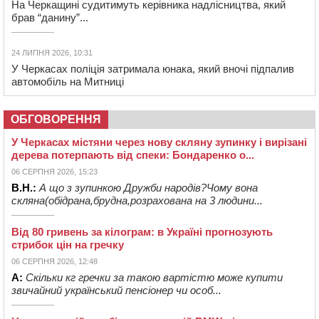
На Черкащині судитимуть керівника надлісництва, який
брав “данину”...
24 ЛИПНЯ 2026, 10:31
У Черкасах поліція затримала юнака, який вночі підпалив
автомобіль на Митниці
ОБГОВОРЕННЯ
У Черкасах містяни через нову скляну зупинку і вирізані
дерева потерпають від спеки: Бондаренко о...
06 СЕРПНЯ 2026, 15:23
В.Н.:
А що з зупинкою Дружби народів?Чому вона
скляна(обідрана,брудна,розрахована на 3 людини...
Від 80 гривень за кілограм: в Україні прогнозують
стрибок цін на гречку
06 СЕРПНЯ 2026, 12:48
А:
Скільки кг гречки за такою вартістю може купити
звичайний український пенсіонер чи особ...