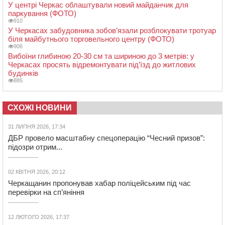
У центрі Черкас облаштували новий майданчик для
паркування (ФОТО)
910
У Черкасах забудовника зобов’язали розблокувати тротуар
біля майбутнього торговельного центру (ФОТО)
906
Вибоїни глибиною 20-30 см та шириною до 3 метрів: у
Черкасах просять відремонтувати під’їзд до житлових
будинків
885
СХОЖІ НОВИНИ
31 ЛИПНЯ 2026, 17:34
ДБР провело масштабну спецоперацію “Чесний призов”:
підозри отрим...
02 КВІТНЯ 2026, 20:12
Черкащанин пропонував хабар поліцейським під час
перевірки на сп’яніння
12 ЛЮТОГО 2026, 17:37