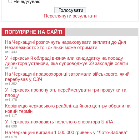
Не відчуваю
Переглянути результати
ПОПУЛЯРНЕ НА САЙТІ
На Черкащині розпочнуть нараховувати виплати до Дня
Незалежності: хто і скільки може отримати
2 443
У Черкаській облраді визначили кандидатку на посаду
директора установи, яка супроводжує 39 закладів освіти
2 310
На Черкащині правоохоронці затримали військового, який
перебував у СЗЧ
1 352
У Черкасах пропонують перейменувати три провулки та
площу
1 178
Керівницю черкаського реабілітаційного центру обрали на
новий термін
1 117
У Черкасах поховають полеглого оператора БпЛА
1 099
На Черкащині виграли 1 000 000 гривень у “Лото-Забава”
1 079