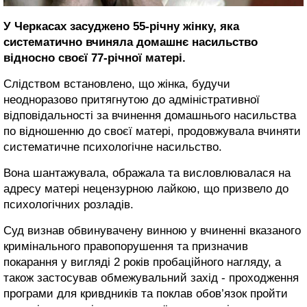
У Черкасах засуджено 55-річну жінку, яка
систематично вчиняла домашнє насильство
відносно своєї 77-річної матері.
Слідством встановлено, що жінка, будучи
неодноразово притягнутою до адміністративної
відповідальності за вчинення домашнього насильства
по відношенню до своєї матері, продовжувала вчиняти
систематичне психологічне насильство.
Вона шантажувала, ображала та висловлювалася на
адресу матері нецензурною лайкою, що призвело до
психологічних розладів.
Суд визнав обвинувачену винною у вчиненні вказаного
кримінального правопорушення та призначив
покарання у вигляді 2 років пробаційного нагляду, а
також застосував обмежувальний захід - проходження
програми для кривдників та поклав обов’язок пройти