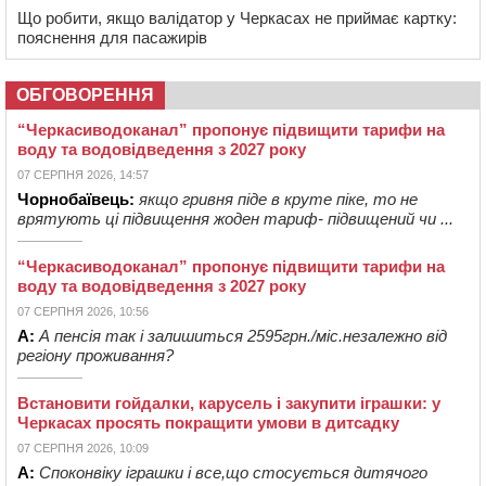
Що робити, якщо валідатор у Черкасах не приймає картку:
пояснення для пасажирів
ОБГОВОРЕННЯ
“Черкасиводоканал” пропонує підвищити тарифи на
воду та водовідведення з 2027 року
07 СЕРПНЯ 2026, 14:57
Чорнобаївець:
якщо гривня піде в круте піке, то не
врятують ці підвищення жоден тариф- підвищений чи ...
“Черкасиводоканал” пропонує підвищити тарифи на
воду та водовідведення з 2027 року
07 СЕРПНЯ 2026, 10:56
А:
А пенсія так і залишиться 2595грн./міс.незалежно від
регіону проживання?
Встановити гойдалки, карусель і закупити іграшки: у
Черкасах просять покращити умови в дитсадку
07 СЕРПНЯ 2026, 10:09
А:
Споконвіку іграшки і все,що стосується дитячого