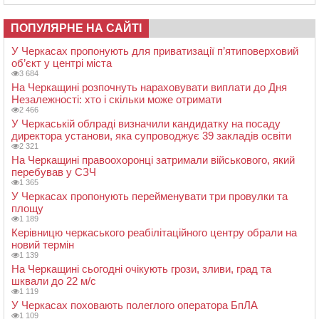
ПОПУЛЯРНЕ НА САЙТІ
У Черкасах пропонують для приватизації п’ятиповерховий
об’єкт у центрі міста
3 684
На Черкащині розпочнуть нараховувати виплати до Дня
Незалежності: хто і скільки може отримати
2 466
У Черкаській облраді визначили кандидатку на посаду
директора установи, яка супроводжує 39 закладів освіти
2 321
На Черкащині правоохоронці затримали військового, який
перебував у СЗЧ
1 365
У Черкасах пропонують перейменувати три провулки та
площу
1 189
Керівницю черкаського реабілітаційного центру обрали на
новий термін
1 139
На Черкащині сьогодні очікують грози, зливи, град та
шквали до 22 м/с
1 119
У Черкасах поховають полеглого оператора БпЛА
1 109