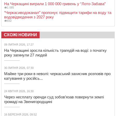
На Черкащині виграли 1 000 000 гривень у “Лото-Забава”
1 085
“Черкасиводоканал” пропонує підвищити тарифи на воду та
водовідведення з 2027 року
932
СХОЖІ НОВИНИ
09 ЛИПНЯ 2026, 17:27
На Черкащині зросла кількість трагедій на воді: з початку
року загинули 27 людей
30 ЛИПНЯ 2026, 07:30
Майже три роки в неволі: черкаський захисник розповів про
катування у російсь...
24 КВІТНЯ 2026, 16:30
Через несплату оренди суд зобов’язав повернути землі
громаді на Звенигородщині
16 БЕРЕЗНЯ 2026, 09:52