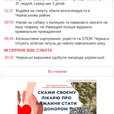
37 людей, серед них 2 дітей
11:37
Водійка на смерть збила велосипедиста в
Черкаському районі
09:59
Напав на собаку з палицею та намагався наїхати на
іншу тварину: на Уманщині поліція відкрила
кримінальне провадження
08:44
Безкоштовне харчування, укриття та STEM: Черкаси
готують освітню галузь до нового навчального року
08 СЕРПНЯ 2026, СУБОТА
20:32
Черкаські вершники здобули нагороди української
першості
19:33
На Уманщині експосадовицю відділу освіти
Всі новини
судитимуть через завдані бюджету збитки
СОЦІАЛЬНА РЕКЛАМА
18:30
У Єрках прощатимуться з полеглим на Курщині
стрільцем ДШВ
17:29
Апеляційний суд підтвердив стягнення майже 250
тис. грн шкоди за незаконний вилов риби
16:07
У Черкасах за ніч виявили 15 порушників
комендантської години та 10 нетверезих водіїв