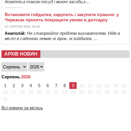
дозвілля,а також-посуд і миючі засоби,к...
Встановити гойдалки, карусель і закупити іграшки: у
Черкасах просять покращити умови в дитсадку
07 СЕРПНЯ 2026, 09:36
Анатолій:
Не створюйте проблем вихователям. Ніде в
місті в садочках немає ні гірок, ні гойдалок, ...
АРХІВ НОВИН
Серпень
2026
1
2
3
4
5
6
7
8
9
10
11
12
13
14
15
16
17
18
19
20
21
22
23
24
25
26
27
28
29
30
31
Всі новини за місяць