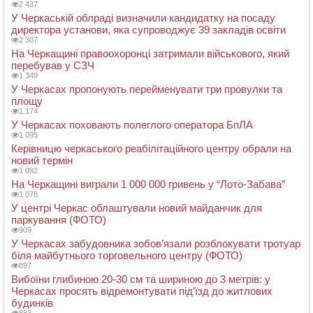
2 437
У Черкаській облраді визначили кандидатку на посаду
директора установи, яка супроводжує 39 закладів освіти
2 307
На Черкащині правоохоронці затримали військового, який
перебував у СЗЧ
1 349
У Черкасах пропонують перейменувати три провулки та
площу
1 174
У Черкасах поховають полеглого оператора БпЛА
1 095
Керівницю черкаського реабілітаційного центру обрали на
новий термін
1 092
На Черкащині виграли 1 000 000 гривень у “Лото-Забава”
1 078
У центрі Черкас облаштували новий майданчик для
паркування (ФОТО)
909
У Черкасах забудовника зобов’язали розблокувати тротуар
біля майбутнього торговельного центру (ФОТО)
897
Вибоїни глибиною 20-30 см та шириною до 3 метрів: у
Черкасах просять відремонтувати під’їзд до житлових
будинків
883