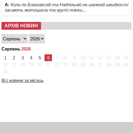
А:
Коли по Благовісній та Надпільній на шаленій швидкості
гасають мотоцикли та круті тачки...
АРХІВ НОВИН
Серпень
2026
1
2
3
4
5
6
7
8
9
10
11
12
13
14
15
16
17
18
19
20
21
22
23
24
25
26
27
28
29
30
31
Всі новини за місяць