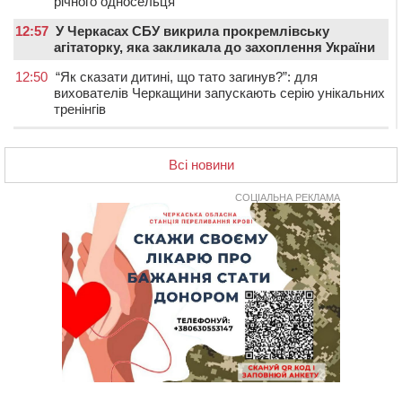
річного односельця
12:57
У Черкасах СБУ викрила прокремлівську
агітаторку, яка закликала до захоплення України
12:50
“Як сказати дитині, що тато загинув?”: для
вихователів Черкащини запускають серію унікальних
тренінгів
12:14
На Золотоніщині вже десяту добу гасять пожежу
торфу
Всі новини
11:35
Від 80 гривень за кілограм: в Україні прогнозують
СОЦІАЛЬНА РЕКЛАМА
стрибок цін на гречку
10:56
Захисника зі Звенигородщини, який обороняв
Авдіївку, нагородили “Комбатантським хрестом”
10:10
На Черкащині п’яний мотоцикліст зіткнувся з
мопедом: двоє людей у лікарні
09:42
Ветерани МСК “Дніпро” вибороли бронзу чемпіонату
України
08:57
На Уманщині підрядника зобов’язали сплатити понад
670 тис грн штрафу за незаконні зміни до договору
08:20
Обрано претендента на посаду директора