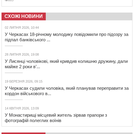
СХОЖІ НОВИНИ
02 ЛИПНЯ 2026, 10:44
У Черкасах 18-річному молодику повідомили про підозру за
підпал банківського ...
28 ЛИПНЯ 2026, 19:08
У Лисянці чоловікові, який кривдив колишню дружину, дали
майже 2 роки в’...
19 БЕРЕЗНЯ 2026, 09:15
У Черкасах судили чоловіка, який планував переправити за
кордон військового в...
14 КВІТНЯ 2026, 13:09
У Монастирищі місцевий житель зірвав прапори з
фотографій полеглих воїнів