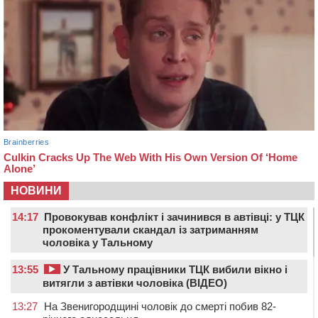
НОВИНИ
14:17
Провокував конфлікт і зачинився в автівці: у ТЦК
прокоментували скандал із затриманням
чоловіка у Тальному
13:55
У Тальному працівники ТЦК вибили вікно і
витягли з автівки чоловіка (ВІДЕО)
13:27
На Звенигородщині чоловік до смерті побив 82-