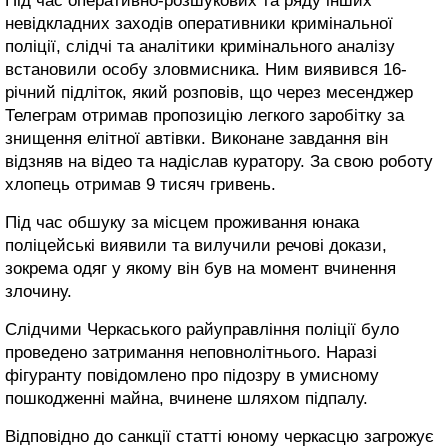
Під час оперативно-розшукових та ряду інших
невідкладних заходів оперативники кримінальної
поліції, слідчі та аналітики кримінального аналізу
встановили особу зловмисника. Ним виявився 16-
річний підліток, який розповів, що через месенджер
Телеграм отримав пропозицію легкого заробітку за
знищення елітної автівки. Виконане завдання він
відзняв на відео та надіслав куратору. За свою роботу
хлопець отримав 9 тисяч гривень.
Під час обшуку за місцем проживання юнака
поліцейські виявили та вилучили речові докази,
зокрема одяг у якому він був на момент вчинення
злочину.
Слідчими Черкаського райуправління поліції було
проведено затримання неповнолітнього. Наразі
фігуранту повідомлено про підозру в умисному
пошкодженні майна, вчинене шляхом підпалу.
Відповідно до санкції статті юному черкасцю загрожує