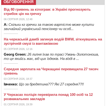
ОБГОВОРЕННЯ
Від 80 гривень за кілограм: в Україні прогнозують
стрибок цін на гречку
06 СЕРПНЯ 2026, 12:48
А:
Скільки кг гречки за такою вартістю може купити
звичайний український пенсіонер чи особ...
На черкаській дамбі загинув водій BMW, зіткнувшись на
зустрічній смузі із вантажівкою
05 СЕРПНЯ 2026, 12:16
Georg Green:
26 липня їхав по трасі Умань-Золотоноша,
то це якийсь жах, від цих їздюків. На вїзді в ...
Середня зарплата на Черкащині перевищила 27 тисяч
гривень
03 СЕРПНЯ 2026, 18:37
Івченко:
Що за бредятина??? Які 27 середня??!!
У Черкасах поліція перевірила понад 100 осіб та 12
розважальних закладів
01 СЕРПНЯ 2026, 19:39