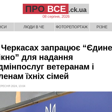
ПРО
ВСЕ
.ck.ua
08 серпня, 2026
НСИ
ЛЮДИ В ЧЕ
ФОТОРЕПОРТАЖ
РІЗНЕ
 Черкасах запрацює “Єдин
ікно” для надання
дмінпослуг ветеранам і
ленам їхніх сімей
ЕРЕСНЯ 2024, 13:04