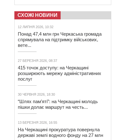
СХОЖІ НОВИНИ
12 ЛИПНЯ 2026, 10:32
Понад 47,4 млн грн Черкаська громада
спрямувала на підтримку військових,
вете...
27 БЕРЕЗНЯ 2026, 08:37
415 точок доступу: на Черкащині
розширюють мережу адміністративних
послуг
30 ЧЕРВНЯ 2026, 18:30
“Шлях пам’яті”: на Черкащині молодь
пішки долає маршрут на честь...
13 БЕРЕЗНЯ 2026, 16:55
На Черкащині прокуратура повернула
державі землі водного фонду на 27 млн