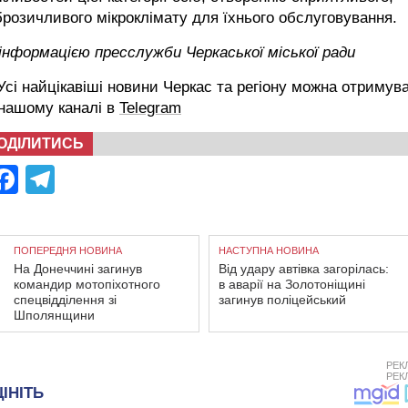
розичливого мікроклімату для їхнього обслуговування.
інформацією пресслужби Черкаської міської ради
сі найцікавіші новини Черкас та регіону можна отримув
 нашому каналі в
Telegram
ОДІЛИТИСЬ
Facebook
Telegram
ПОПЕРЕДНЯ НОВИНА
НАСТУПНА НОВИНА
На Донеччині загинув
Від удару автівка загорілась:
командир мотопіхотного
в аварії на Золотоніщині
спецвідділення зі
загинув поліцейський
Шполянщини
РЕК
РЕК