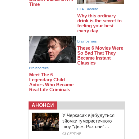
12:15
У центрі Черкас не поділили
дорогу водії двох ВАЗів
АНОНСИ
У Черкасах відбудуться
зйомки гумористичного
шоу “Двіж: Розгони” ...
03 СЕРПНЯ