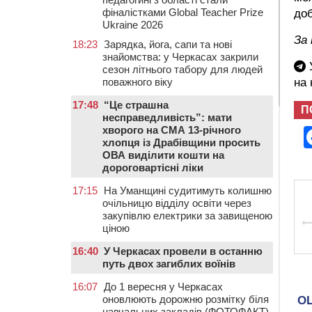
фіналістками Global Teacher Prize
доб
Ukraine 2026
За 
18:23
Зарядка, йога, сапи та нові
знайомства: у Черкасах закрили
У
сезон літнього табору для людей
на
поважного віку
17:48
“Це страшна
П
несправедливість”: мати
хворого на СМА 13-річного
хлопця із Драбівщини просить
ОВА виділити кошти на
дороговартісні ліки
17:15
На Уманщині судитимуть колишню
очільницю відділу освіти через
закупівлю електрики за завищеною
ціною
16:40
У Черкасах провели в останню
путь двох загиблих воїнів
16:07
До 1 вересня у Черкасах
оновлюють дорожню розмітку біля
навчальних закладів (ФОТОФАКТ)