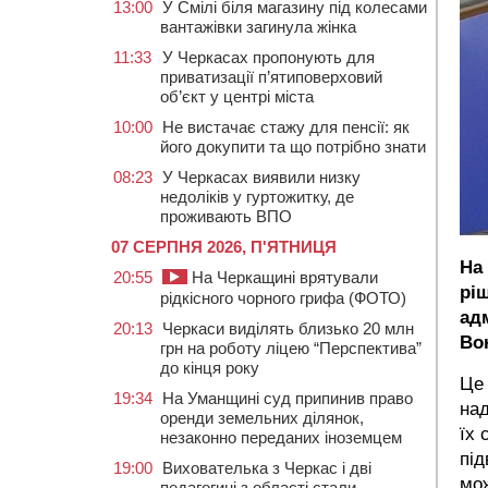
13:00
У Смілі біля магазину під колесами
вантажівки загинула жінка
11:33
У Черкасах пропонують для
приватизації п’ятиповерховий
об’єкт у центрі міста
10:00
Не вистачає стажу для пенсії: як
його докупити та що потрібно знати
08:23
У Черкасах виявили низку
недоліків у гуртожитку, де
проживають ВПО
07 СЕРПНЯ 2026, П'ЯТНИЦЯ
На
20:55
На Черкащині врятували
рі
рідкісного чорного грифа (ФОТО)
адм
20:13
Черкаси виділять близько 20 млн
Во
грн на роботу ліцею “Перспектива”
до кінця року
Це 
19:34
На Уманщині суд припинив право
над
оренди земельних ділянок,
їх 
незаконно переданих іноземцем
під
19:00
Вихователька з Черкас і дві
мож
педагогині з області стали