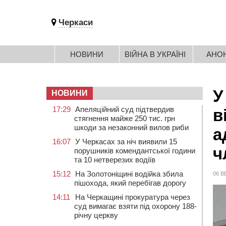
Черкаси
НОВИНИ
ВІЙНА В УКРАЇНІ
АНО
У
НОВИНИ
17:29
Апеляційний суд підтвердив
в
стягнення майже 250 тис. грн
шкоди за незаконний вилов риби
а
16:07
У Черкасах за ніч виявили 15
ч
порушників комендантської години
та 10 нетверезих водіїв
15:12
На Золотоніщині водійка збила
06 В
пішохода, який перебігав дорогу
14:11
На Черкащині прокуратура через
суд вимагає взяти під охорону 188-
річну церкву