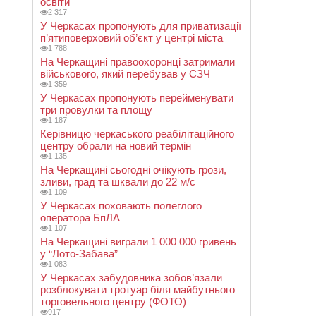
освіти
2 317
У Черкасах пропонують для приватизації
п’ятиповерховий об’єкт у центрі міста
1 788
На Черкащині правоохоронці затримали
військового, який перебував у СЗЧ
1 359
У Черкасах пропонують перейменувати
три провулки та площу
1 187
Керівницю черкаського реабілітаційного
центру обрали на новий термін
1 135
На Черкащині сьогодні очікують грози,
зливи, град та шквали до 22 м/с
1 109
У Черкасах поховають полеглого
оператора БпЛА
1 107
На Черкащині виграли 1 000 000 гривень
у “Лото-Забава”
1 083
У Черкасах забудовника зобов’язали
розблокувати тротуар біля майбутнього
торговельного центру (ФОТО)
917