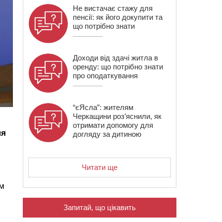
Не вистачає стажу для
пенсії: як його докупити та
що потрібно знати
Доходи від здачі житла в
оренду: що потрібно знати
про оподаткування
“єЯсла”: жителям
Черкащини роз’яснили, як
отримати допомогу для
ня
догляду за дитиною
.
Читати ще
ам
Запитай, що цікавить