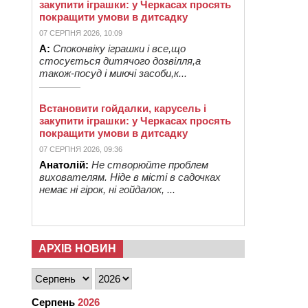
закупити іграшки: у Черкасах просять
покращити умови в дитсадку
07 СЕРПНЯ 2026, 10:09
А:
Споконвіку іграшки і все,що
стосується дитячого дозвілля,а
також-посуд і миючі засоби,к...
Встановити гойдалки, карусель і
закупити іграшки: у Черкасах просять
покращити умови в дитсадку
07 СЕРПНЯ 2026, 09:36
Анатолій:
Не створюйте проблем
вихователям. Ніде в місті в садочках
немає ні гірок, ні гойдалок, ...
АРХІВ НОВИН
Серпень
2026