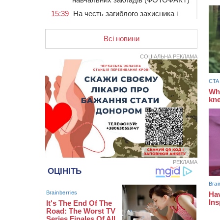
15:39
На честь загиблого захисника і
чемпіона світу в Черкасах відкрили
спортивно-реабілітаційний центр
Всі новини
15:05
На Звенигородщині, попри
заборону міськради, проведуть
СОЦІАЛЬНА РЕКЛАМА
“Ше.Fest”
14:31
У Каневі аномальна спека
призвела до перебоїв у роботі
електромереж та комунальних
служб
14:02
На Черкащині намолотили перший
мільйон тонн зерна нового врожаю
13:40
На Кам’янщині сталася масштабна
пожежа сміттєзвалища
13:26
На Черкащині сьогодні очікують
РЕКЛАМА
грози, зливи, град та шквали до 22
м/с
12:50
Внаслідок падіння вертольота
загинув 28-річний захисник зі
Сміли