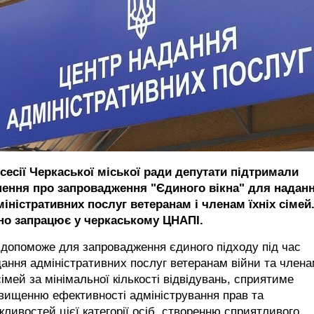
 сесії Черкаської міської ради депутати підтримали
шення про запровадження "Єдиного вікна" для надан
іністративних послуг ветеранам і членам їхніх сімей
но запрацює у черкаському ЦНАПІ.
допоможе для запровадження єдиного підходу під час
ання адміністративних послуг ветеранам війни та член
сімей за мінімальної кількості відвідувань, сприятиме
вищенню ефективності адміністрування прав та
ливостей цієї категорії осіб, створенню сприятливого,