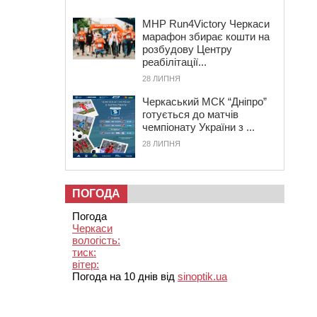
MHP Run4Victory Черкаси
марафон збирає кошти на
розбудову Центру
реабілітації...
28 ЛИПНЯ
Черкаський МСК “Дніпро”
готується до матчів
чемпіонату України з ...
28 ЛИПНЯ
ПОГОДА
Погода
Черкаси
вологість:
тиск:
вітер:
Погода на 10 днів від
sinoptik.ua