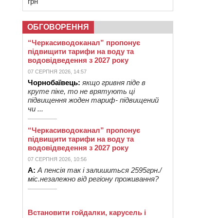
грн
ОБГОВОРЕННЯ
“Черкасиводоканал” пропонує
підвищити тарифи на воду та
водовідведення з 2027 року
07 СЕРПНЯ 2026, 14:57
Чорнобаївець:
якщо гривня піде в
круте піке, то не врятують ці
підвищення жоден тариф- підвищений
чи ...
“Черкасиводоканал” пропонує
підвищити тарифи на воду та
водовідведення з 2027 року
07 СЕРПНЯ 2026, 10:56
А:
А пенсія так і залишиться 2595грн./
міс.незалежно від регіону проживання?
Встановити гойдалки, карусель і