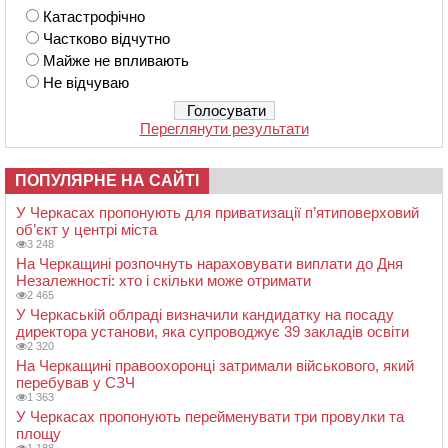
Катастрофічно
Частково відчутно
Майже не впливають
Не відчуваю
Переглянути результати
ПОПУЛЯРНЕ НА САЙТІ
У Черкасах пропонують для приватизації п’ятиповерховий
об’єкт у центрі міста
3 248
На Черкащині розпочнуть нараховувати виплати до Дня
Незалежності: хто і скільки може отримати
2 465
У Черкаській облраді визначили кандидатку на посаду
директора установи, яка супроводжує 39 закладів освіти
2 320
На Черкащині правоохоронці затримали військового, який
перебував у СЗЧ
1 363
У Черкасах пропонують перейменувати три провулки та
площу