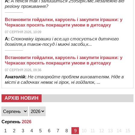
А:
А пенсія так і залишиться 2595грн./міс.незалежно від
регіону проживання?
Встановити гойдалки, карусель і закупити іграшки: у
Черкасах просять покращити умови в дитсадку
07 СЕРПНЯ 2026, 10:09
А:
Споконвіку іграшки і все,що стосується дитячого
дозвілля,а також-посуд і миючі засоби,к...
Встановити гойдалки, карусель і закупити іграшки: у
Черкасах просять покращити умови в дитсадку
07 СЕРПНЯ 2026, 09:36
Анатолій:
Не створюйте проблем вихователям. Ніде в
місті в садочках немає ні гірок, ні гойдалок, ...
АРХІВ НОВИН
Серпень
2026
1
2
3
4
5
6
7
8
9
10
11
12
13
14
15