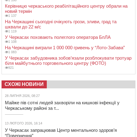
1 188
Керівницю черкаського реабілітаційного центру обрали на
новий термін
1 137
На Черкащині сьогодні очікують грози, зливи, град та
шквали до 22 м/с
1 119
У Черкасах поховають полеглого оператора БпЛА
1 108
На Черкащині виграли 1 000 000 гривень у “Лото-Забава”
1 083
У Черкасах забудовника зобов’язали розблокувати тротуар
біля майбутнього торговельного центру (ФОТО)
921
СХОЖІ НОВИНИ
28 ЛИПНЯ 2026, 08:27
Майже пів сотні людей захворіли на кишкові інфекції у
Черкаському районі за т...
13 ЛЮТОГО 2026, 16:14
У Черкасах запрацював Центр ментального здоров’я
“Повернення”