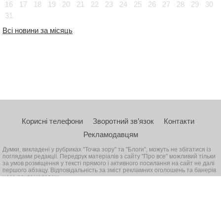
16
17
18
19
20
21
22
23
24
25
26
27
28
29
30
31
Всі новини за місяць
Корисні телефони
Зворотний зв’язок
Контакти
Рекламодавцям
Думки, викладені у рубриках "Точка зору" та "Блоги", можуть не збігатися із
поглядами редакції. Передрук матеріалів з сайту "Про все" можливий тільки
за умов розміщення у тексті прямого і активного посилання на сайт не далі
першого абзацу. Відповідальність за зміст рекламних оголошень та банерів
несе рекламодавець
© 2026, Всі права захищені