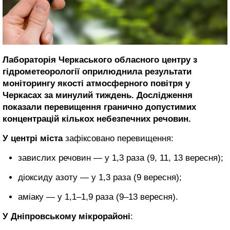
Лабораторія Черкаського обласного центру з
гідрометеорології оприлюднила результати
моніторингу якості атмосферного повітря у
Черкасах за минулий тиждень. Дослідження
показали перевищення гранично допустимих
концентрацій кількох небезпечних речовин.
У центрі міста
зафіксовано перевищення:
завислих речовин — у 1,3 раза (9, 11, 13 вересня);
діоксиду азоту — у 1,3 раза (9 вересня);
аміаку — у 1,1–1,9 раза (9–13 вересня).
У Дніпровському мікрорайоні
: