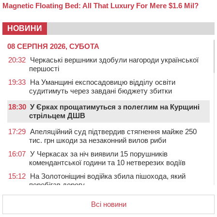
НОВИНИ
08 СЕРПНЯ 2026, СУБОТА
20:32
Черкаські вершники здобули нагороди української
першості
19:33
На Уманщині експосадовицю відділу освіти
судитимуть через завдані бюджету збитки
18:30
У Єрках прощатимуться з полеглим на Курщині
стрільцем ДШВ
17:29
Апеляційний суд підтвердив стягнення майже 250
тис. грн шкоди за незаконний вилов риби
16:07
У Черкасах за ніч виявили 15 порушників
комендантської години та 10 нетверезих водіїв
15:12
На Золотоніщині водійка збила пішохода, який
перебігав дорогу
14:11
На Черкащині прокуратура через суд вимагає взяти
Всі новини
під охорону 188-річну церкву