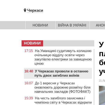
Черкаси
НОВИНИ
ВІЙНА В УКРАЇНІ
АНО
У
НОВИНИ
17:15
На Уманщині судитимуть колишню
п
очільницю відділу освіти через
закупівлю електрики за завищеною
б
ціною
у
16:40
У Черкасах провели в останню
путь двох загиблих воїнів
21 Л
16:07
До 1 вересня у Черкасах
оновлюють дорожню розмітку біля
навчальних закладів (ФОТОФАКТ)
15:39
На честь загиблого захисника і
чемпіона світу в Черкасах відкрили