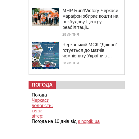
MHP Run4Victory Черкаси
марафон збирає кошти на
розбудову Центру
реабілітації...
28 ЛИПНЯ
Черкаський МСК “Дніпро”
готується до матчів
чемпіонату України з ...
28 ЛИПНЯ
ПОГОДА
Погода
Черкаси
вологість:
тиск:
вітер:
Погода на 10 днів від
sinoptik.ua