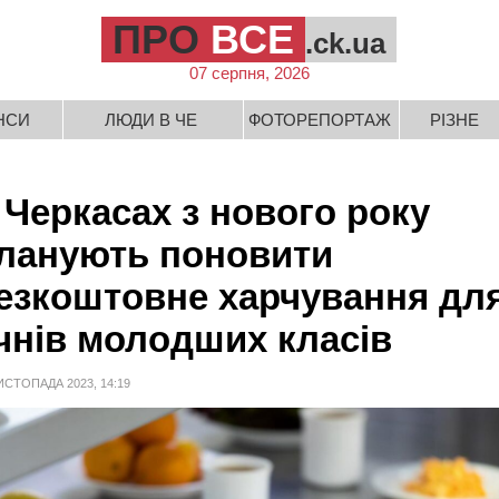
ПРО
ВСЕ
.ck.ua
07 серпня, 2026
НСИ
ЛЮДИ В ЧЕ
ФОТОРЕПОРТАЖ
РІЗНЕ
 Черкасах з нового року
ланують поновити
езкоштовне харчування дл
чнів молодших класів
ИСТОПАДА 2023, 14:19