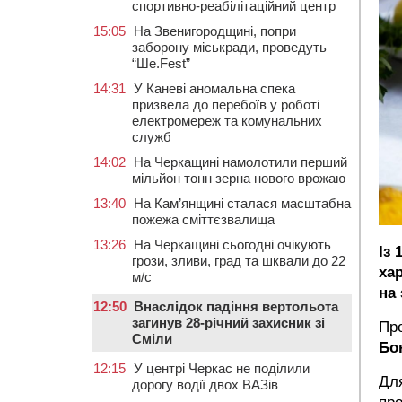
спортивно-реабілітаційний центр
15:05
На Звенигородщині, попри
заборону міськради, проведуть
“Ше.Fest”
14:31
У Каневі аномальна спека
призвела до перебоїв у роботі
електромереж та комунальних
служб
14:02
На Черкащині намолотили перший
мільйон тонн зерна нового врожаю
13:40
На Кам’янщині сталася масштабна
пожежа сміттєзвалища
13:26
На Черкащині сьогодні очікують
Із
грози, зливи, град та шквали до 22
ха
м/с
на
12:50
Внаслідок падіння вертольота
загинув 28-річний захисник зі
Пр
Сміли
Бо
12:15
У центрі Черкас не поділили
Для
дорогу водії двох ВАЗів