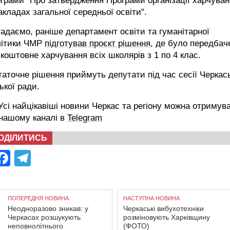
грами "Про затвердження Програми організації харчува
акладах загальної середньої освіти".
адаємо, раніше департамент освіти та гуманітарної
літики ЧМР
підготував проєкт рішення
, де було передбач
коштовне харчування всіх школярів з 1 по 4 клас.
аточне рішення приймуть депутати під час сесії Черкас
ької ради.
сі найцікавіші новини Черкас та регіону можна отримув
 нашому каналі в
Telegram
ОДІЛИТИСЬ
Facebook
Telegram
ПОПЕРЕДНЯ НОВИНА
НАСТУПНА НОВИНА
Неодноразово зникав: у
Черкаські вибухотехніки
Черкасах розшукують
розміновують Харківщину
неповнолітнього
(ФОТО)