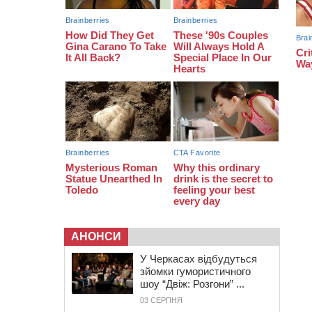
серед вступників
АНОНСИ
У Черкасах відбудуться
зйомки гумористичного
шоу “Двіж: Розгони” ...
03 СЕРПНЯ