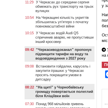
про
11:29
У Черкасах до середини серпня
у з
обмежать рух транспорту на трьох
вулицях
Наг
10:54
На Черкащині кількість укриттів
по
збільшилась уп’ятеро з початку
без
повномасштабної війни
10:15
У Черкасах водій Audi Q5
Ост
спричинив аварію, не пропустивши
міс
інший кросовер
09:42
“Черкасиводоканал” пропонує
У
підвищити тарифи на воду та
на
водовідведення з 2027 року
П
09:08
Встановити гойдалки, карусель і
закупити іграшки: у Черкасах
просять покращити умови в
дитсадку
08:22
“На щиті” у Чорнобаївську
громаду повертається полеглий
біля Кліщіївки воїн
07:30
Понад 968 мільйонів гривень