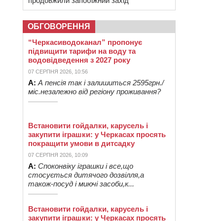
продовжили запобіжний захід
ОБГОВОРЕННЯ
“Черкасиводоканал” пропонує
підвищити тарифи на воду та
водовідведення з 2027 року
07 СЕРПНЯ 2026, 10:56
А:
А пенсія так і залишиться 2595грн./
міс.незалежно від регіону проживання?
Встановити гойдалки, карусель і
закупити іграшки: у Черкасах просять
покращити умови в дитсадку
07 СЕРПНЯ 2026, 10:09
А:
Споконвіку іграшки і все,що
стосується дитячого дозвілля,а
також-посуд і миючі засоби,к...
Встановити гойдалки, карусель і
закупити іграшки: у Черкасах просять