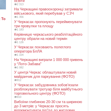
освіти
2 313
На Черкащині правоохоронці затримали
військового, який перебував у СЗЧ
1 356
У Черкасах пропонують перейменувати
три провулки та площу
1 183
Керівницю черкаського реабілітаційного
центру обрали на новий термін
1 126
У Черкасах поховають полеглого
оператора БпЛА
1 104
На Черкащині виграли 1 000 000 гривень
у “Лото-Забава”
1 082
У центрі Черкас облаштували новий
майданчик для паркування (ФОТО)
912
У Черкасах забудовника зобов’язали
розблокувати тротуар біля майбутнього
торговельного центру (ФОТО)
910
Вибоїни глибиною 20-30 см та шириною
до 3 метрів: у Черкасах просять
відремонтувати під’їзд до житлових