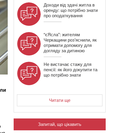
Доходи від здачі житла в
оренду: що потрібно знати
про оподаткування
“єЯсла”: жителям
Черкащини роз’яснили, як
отримати допомогу для
догляду за дитиною
Не вистачає стажу для
пенсії: як його докупити та
що потрібно знати
яли
Читати ще
Запитай, що цікавить
о