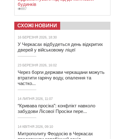
будинків
887
СХОЖІ НОВИНИ
16 БЕРЕЗНЯ 2026, 18:30
У Черкасах відбудеться день відкритих
дверей у військовому ліцеї
23 БЕРЕЗНЯ 2026, 16:02
Через борги держави черкащани можуть
втратити гарячу воду, опалення та
частко...
14 ЛИПНЯ 2026, 11:07
“Кривава просіка”: конфлікт навколо
забудови Лісової Просіки пере...
14 КВІТНЯ 2026, 09:10
Митрополиту Феодосію в Черкасах