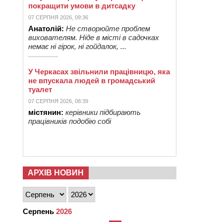
покращити умови в дитсадку
07 СЕРПНЯ 2026, 09:36
Анатолій:
Не створюйте проблем
вихователям. Ніде в місті в садочках
немає ні гірок, ні гойдалок, ...
У Черкасах звільнили працівницю, яка
не впускала людей в громадський
туалет
07 СЕРПНЯ 2026, 08:39
містянин:
керівники підбирають
працівників подобію собі
АРХІВ НОВИН
Серпень
2026