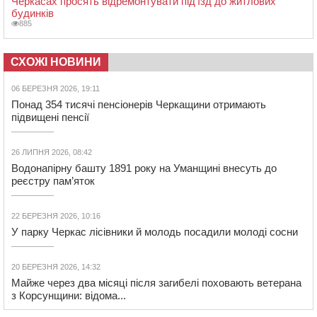
Черкасах просять відремонтувати під’їзд до житлових
будинків
885
СХОЖІ НОВИНИ
06 БЕРЕЗНЯ 2026, 19:11
Понад 354 тисячі пенсіонерів Черкащини отримають
підвищені пенсії
26 ЛИПНЯ 2026, 08:42
Водонапірну башту 1891 року на Уманщині внесуть до
реєстру пам’яток
22 БЕРЕЗНЯ 2026, 10:16
У парку Черкас лісівники й молодь посадили молоді сосни
20 БЕРЕЗНЯ 2026, 14:32
Майже через два місяці після загибелі поховають ветерана
з Корсунщини: відома...