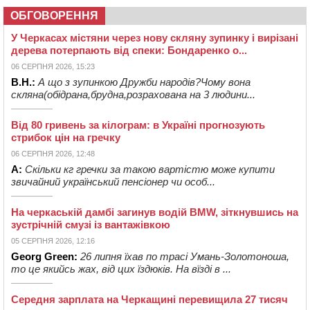
ОБГОВОРЕННЯ
У Черкасах містяни через нову скляну зупинку і вирізані
дерева потерпають від спеки: Бондаренко о...
06 СЕРПНЯ 2026, 15:23
В.Н.:
А що з зупинкою Дружби народів?Чому вона
скляна(обідрана,брудна,розрахована на 3 людини...
Від 80 гривень за кілограм: в Україні прогнозують
стрибок цін на гречку
06 СЕРПНЯ 2026, 12:48
А:
Скільки кг гречки за такою вартістю може купити
звичайний український пенсіонер чи особ...
На черкаській дамбі загинув водій BMW, зіткнувшись на
зустрічній смузі із вантажівкою
05 СЕРПНЯ 2026, 12:16
Georg Green:
26 липня їхав по трасі Умань-Золотоноша,
то це якийсь жах, від цих їздюків. На вїзді в ...
Середня зарплата на Черкащині перевищила 27 тисяч