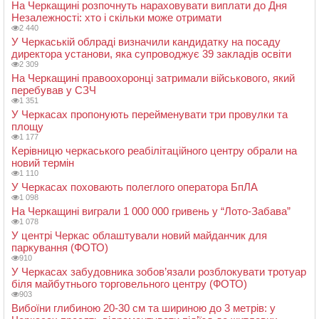
На Черкащині розпочнуть нараховувати виплати до Дня
Незалежності: хто і скільки може отримати
2 440
У Черкаській облраді визначили кандидатку на посаду
директора установи, яка супроводжує 39 закладів освіти
2 309
На Черкащині правоохоронці затримали військового, який
перебував у СЗЧ
1 351
У Черкасах пропонують перейменувати три провулки та
площу
1 177
Керівницю черкаського реабілітаційного центру обрали на
новий термін
1 110
У Черкасах поховають полеглого оператора БпЛА
1 098
На Черкащині виграли 1 000 000 гривень у “Лото-Забава”
1 078
У центрі Черкас облаштували новий майданчик для
паркування (ФОТО)
910
У Черкасах забудовника зобов’язали розблокувати тротуар
біля майбутнього торговельного центру (ФОТО)
903
Вибоїни глибиною 20-30 см та шириною до 3 метрів: у