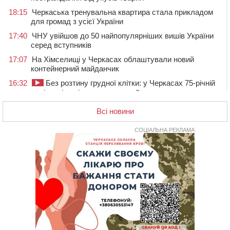
18:15
Черкаська тренувальна квартира стала прикладом
для громад з усієї України
17:40
ЧНУ увійшов до 50 найпопулярніших вишів України
серед вступників
17:07
На Хімселищі у Черкасах облаштували новий
контейнерний майданчик
16:32
Без розтину грудної клітки: у Черкасах 75-річній
пацієнтці замінили аортальний клапан
16:00
У Черкаському онкоцентрі встановили сонячну
Всі новини
електростанцію за понад пів мільйона гривень
СОЦІАЛЬНА РЕКЛАМА
15:30
У Київській області прощаються з полеглим на
фронті жителем Монастирищини
14:53
У Черкасах містяни через нову скляну зупинку і
вирізані дерева потерпають від спеки: Бондаренко
обіцяє масштабне озеленення
14:17
Провокував конфлікт і зачинився в автівці: у ТЦК
прокоментували скандал із затриманням
чоловіка у Тальному