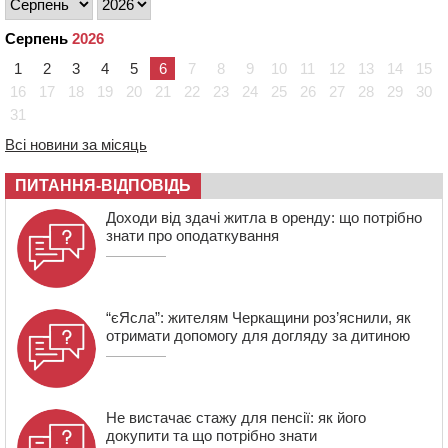
08:57
На Уманщині підрядника зобов’язали сплатити понад
670 тис грн штрафу за незаконні зміни до договору
Серпень
2026
08:20
Обрано претендента на посаду директора
1
2
3
4
5
6
7
8
9
10
11
12
13
14
15
Мокрокалигірського психоневрологічного інтернату
16
17
18
19
20
21
22
23
24
25
26
27
28
29
30
07:23
Уманські міграційники видворили з країни грузина,
31
який відсидів термін у колонії
Всі новини за місяць
05 СЕРПНЯ 2026, СЕРЕДА
20:28
Наступні два дні на Черкащині прогнозують пік
ПИТАННЯ-ВІДПОВІДЬ
африканського “пекла”
Доходи від здачі житла в оренду: що потрібно
19:30
Проєкт просторового розвитку Корсунь-
знати про оподаткування
Шевченківської громади рекомендували до
погодження
“єЯсла”: жителям Черкащини роз’яснили, як
отримати допомогу для догляду за дитиною
Не вистачає стажу для пенсії: як його
докупити та що потрібно знати