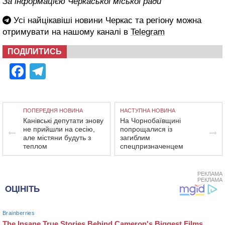
За інформацією Черкаської міської ради
Усі найцікавіші новини Черкас та регіону можна
отримувати на нашому каналі в
Telegram
ПОДІЛИТИСЬ
Facebook
Telegram
ПОПЕРЕДНЯ НОВИНА
НАСТУПНА НОВИНА
Канівські депутати знову
На Чорнобаївщині
не прийшли на сесію,
попрощалися із
але містяни будуть з
загиблим
теплом
спецпризначенцем
РЕКЛАМА
РЕКЛАМА