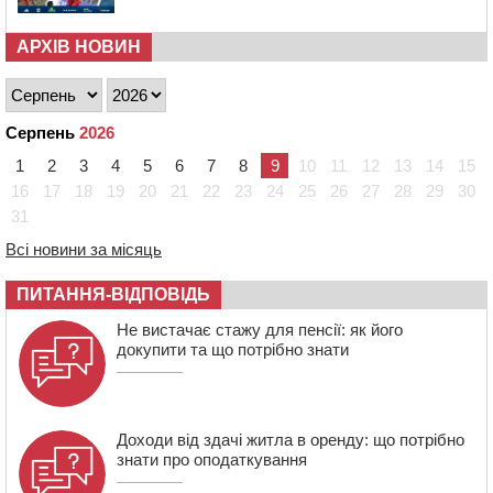
ціною
16:40
У Черкасах провели в останню путь двох
АРХІВ НОВИН
загиблих воїнів
16:07
До 1 вересня у Черкасах оновлюють дорожню
розмітку біля навчальних закладів (ФОТОФАКТ)
Серпень
2026
15:39
На честь загиблого захисника і чемпіона світу в
1
2
3
4
5
6
7
8
9
10
11
12
13
14
15
Черкасах відкрили спортивно-реабілітаційний центр
16
17
18
19
20
21
22
23
24
25
26
27
28
29
30
15:05
На Звенигородщині, попри заборону міськради,
31
проведуть “Ше.Fest”
Всі новини за місяць
14:31
У Каневі аномальна спека призвела до перебоїв у
роботі електромереж та комунальних служб
ПИТАННЯ-ВІДПОВІДЬ
14:02
На Черкащині намолотили перший мільйон тонн
зерна нового врожаю
Не вистачає стажу для пенсії: як його
докупити та що потрібно знати
13:40
На Кам’янщині сталася масштабна пожежа
сміттєзвалища
Доходи від здачі житла в оренду: що потрібно
знати про оподаткування