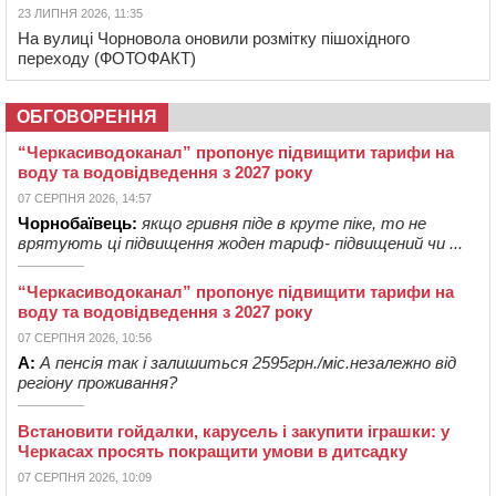
23 ЛИПНЯ 2026, 11:35
На вулиці Чорновола оновили розмітку пішохідного
переходу (ФОТОФАКТ)
ОБГОВОРЕННЯ
“Черкасиводоканал” пропонує підвищити тарифи на
воду та водовідведення з 2027 року
07 СЕРПНЯ 2026, 14:57
Чорнобаївець:
якщо гривня піде в круте піке, то не
врятують ці підвищення жоден тариф- підвищений чи ...
“Черкасиводоканал” пропонує підвищити тарифи на
воду та водовідведення з 2027 року
07 СЕРПНЯ 2026, 10:56
А:
А пенсія так і залишиться 2595грн./міс.незалежно від
регіону проживання?
Встановити гойдалки, карусель і закупити іграшки: у
Черкасах просять покращити умови в дитсадку
07 СЕРПНЯ 2026, 10:09