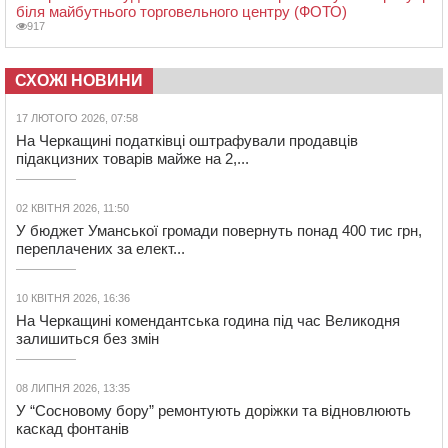
біля майбутнього торговельного центру (ФОТО)
917
СХОЖІ НОВИНИ
17 ЛЮТОГО 2026, 07:58
На Черкащині податківці оштрафували продавців
підакцизних товарів майже на 2,...
02 КВІТНЯ 2026, 11:50
У бюджет Уманської громади повернуть понад 400 тис грн,
переплачених за елект...
10 КВІТНЯ 2026, 16:36
На Черкащині комендантська година під час Великодня
залишиться без змін
08 ЛИПНЯ 2026, 13:35
У “Сосновому бору” ремонтують доріжки та відновлюють
каскад фонтанів