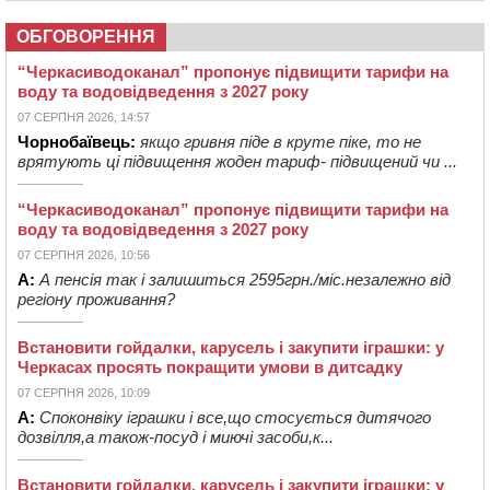
ОБГОВОРЕННЯ
“Черкасиводоканал” пропонує підвищити тарифи на
воду та водовідведення з 2027 року
07 СЕРПНЯ 2026, 14:57
Чорнобаївець:
якщо гривня піде в круте піке, то не
врятують ці підвищення жоден тариф- підвищений чи ...
“Черкасиводоканал” пропонує підвищити тарифи на
воду та водовідведення з 2027 року
07 СЕРПНЯ 2026, 10:56
А:
А пенсія так і залишиться 2595грн./міс.незалежно від
регіону проживання?
Встановити гойдалки, карусель і закупити іграшки: у
Черкасах просять покращити умови в дитсадку
07 СЕРПНЯ 2026, 10:09
А:
Споконвіку іграшки і все,що стосується дитячого
дозвілля,а також-посуд і миючі засоби,к...
Встановити гойдалки, карусель і закупити іграшки: у