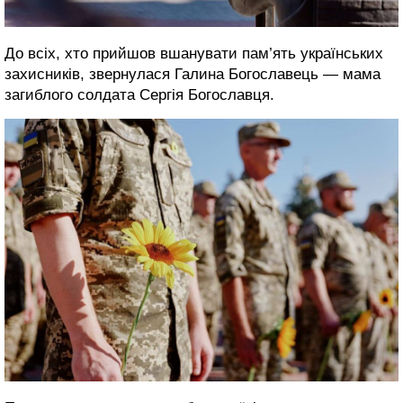
До всіх, хто прийшов вшанувати пам’ять українських
захисників, звернулася Галина Богославець — мама
загиблого солдата Сергія Богославця.