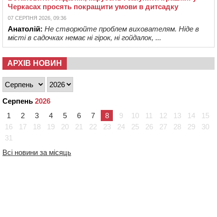
Черкасах просять покращити умови в дитсадку
07 СЕРПНЯ 2026, 09:36
Анатолій:
Не створюйте проблем вихователям. Ніде в
місті в садочках немає ні гірок, ні гойдалок, ...
АРХІВ НОВИН
Серпень
2026
1
2
3
4
5
6
7
8
9
10
11
12
13
14
15
16
17
18
19
20
21
22
23
24
25
26
27
28
29
30
31
Всі новини за місяць