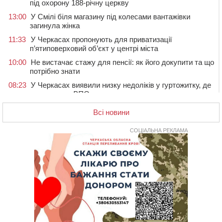
під охорону 188-річну церкву
13:00
У Смілі біля магазину під колесами вантажівки
загинула жінка
11:33
У Черкасах пропонують для приватизації
п’ятиповерховий об’єкт у центрі міста
10:00
Не вистачає стажу для пенсії: як його докупити та що
потрібно знати
08:23
У Черкасах виявили низку недоліків у гуртожитку, де
проживають ВПО
07 СЕРПНЯ 2026, П'ЯТНИЦЯ
Всі новини
20:55
На Черкащині врятували рідкісного чорного грифа
(ФОТО)
СОЦІАЛЬНА РЕКЛАМА
20:13
Черкаси виділять близько 20 млн грн на роботу
ліцею “Перспектива” до кінця року
19:34
На Уманщині суд припинив право оренди земельних
ділянок, незаконно переданих іноземцем
19:00
Вихователька з Черкас і дві педагогині з області
стали фіналістками Global Teacher Prize Ukraine 2026
18:23
Зарядка, йога, сапи та нові знайомства: у Черкасах