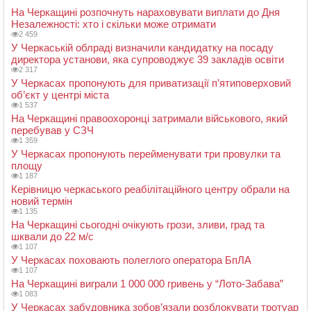
На Черкащині розпочнуть нараховувати виплати до Дня
Незалежності: хто і скільки може отримати
2 459
У Черкаській облраді визначили кандидатку на посаду
директора установи, яка супроводжує 39 закладів освіти
2 317
У Черкасах пропонують для приватизації п’ятиповерховий
об’єкт у центрі міста
1 537
На Черкащині правоохоронці затримали військового, який
перебував у СЗЧ
1 359
У Черкасах пропонують перейменувати три провулки та
площу
1 187
Керівницю черкаського реабілітаційного центру обрали на
новий термін
1 135
На Черкащині сьогодні очікують грози, зливи, град та
шквали до 22 м/с
1 107
У Черкасах поховають полеглого оператора БпЛА
1 107
На Черкащині виграли 1 000 000 гривень у “Лото-Забава”
1 083
У Черкасах забудовника зобов’язали розблокувати тротуар