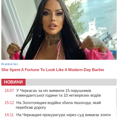
НОВИНИ
16:07
У Черкасах за ніч виявили 15 порушників
комендантської години та 10 нетверезих водіїв
15:12
На Золотоніщині водійка збила пішохода, який
перебігав дорогу
14:11
На Черкащині прокуратура через суд вимагає взяти