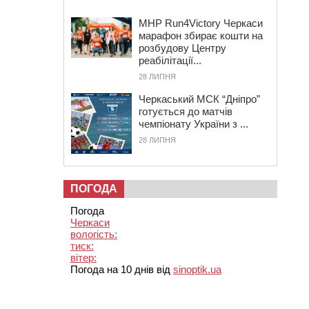
MHP Run4Victory Черкаси
марафон збирає кошти на
розбудову Центру
реабілітації...
28 ЛИПНЯ
Черкаський МСК “Дніпро”
готується до матчів
чемпіонату України з ...
28 ЛИПНЯ
ПОГОДА
Погода
Черкаси
вологість:
тиск:
вітер:
Погода на 10 днів від
sinoptik.ua