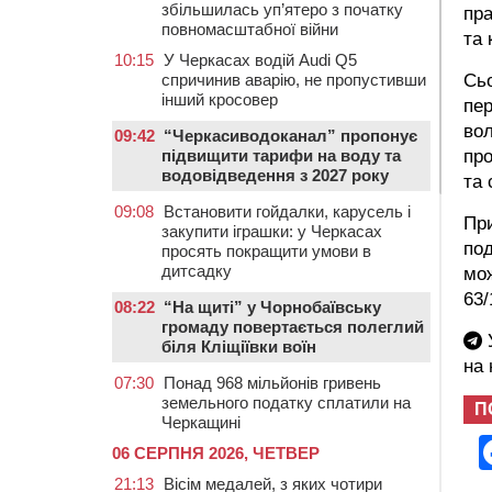
збільшилась уп’ятеро з початку
пра
повномасштабної війни
та 
10:15
У Черкасах водій Audi Q5
спричинив аварію, не пропустивши
Сьо
інший кросовер
пер
вол
09:42
“Черкасиводоканал” пропонує
підвищити тарифи на воду та
пр
водовідведення з 2027 року
та 
09:08
Встановити гойдалки, карусель і
Пр
закупити іграшки: у Черкасах
под
просять покращити умови в
дитсадку
мож
63/
08:22
“На щиті” у Чорнобаївську
громаду повертається полеглий
У
біля Кліщіївки воїн
на
07:30
Понад 968 мільйонів гривень
земельного податку сплатили на
П
Черкащині
06 СЕРПНЯ 2026, ЧЕТВЕР
21:13
Вісім медалей, з яких чотири