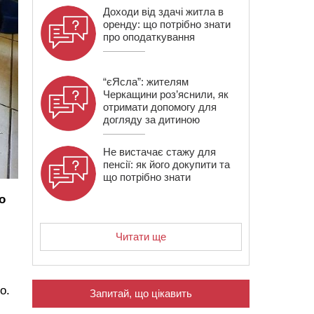
Доходи від здачі житла в
оренду: що потрібно знати
про оподаткування
“єЯсла”: жителям
Черкащини роз’яснили, як
отримати допомогу для
догляду за дитиною
Не вистачає стажу для
пенсії: як його докупити та
що потрібно знати
о
Читати ще
о.
Запитай, що цікавить