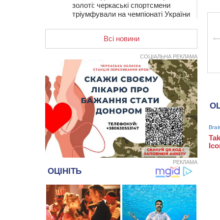
золоті: черкаські спортсмени
тріумфували на чемпіонаті України
20:31
На Черкащині спека
протримається ще день
Всі новини
20:00
Педагогів Черкас запрошують на
СОЦІАЛЬНА РЕКЛАМА
зустріч із переможцем Global
Teacher Prize Ukraine 2023
19:24
У Черкасах водійка протаранила
Duster, коли здавала назад
18:50
На Черкащині з початку року
зросла кількість постраждалих від
укусів тварин
18:15
Черкаська тренувальна квартира
стала прикладом для громад з
усієї України
РЕКЛАМА
17:40
ЧНУ увійшов до 50
найпопулярніших вишів України
серед вступників
17:07
На Хімселищі у Черкасах
облаштували новий контейнерний
майданчик