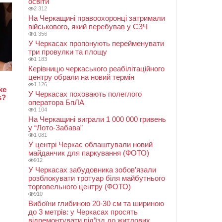
освіти
2 312
На Черкащині правоохоронці затримали
військового, який перебував у СЗЧ
1 356
У Черкасах пропонують перейменувати
три провулки та площу
1 183
Керівницю черкаського реабілітаційного
центру обрали на новий термін
1 126
У Черкасах поховають полеглого
оператора БпЛА
1 104
На Черкащині виграли 1 000 000 гривень
у “Лото-Забава”
1 081
У центрі Черкас облаштували новий
майданчик для паркування (ФОТО)
912
У Черкасах забудовника зобов’язали
розблокувати тротуар біля майбутнього
торговельного центру (ФОТО)
910
Вибоїни глибиною 20-30 см та шириною
до 3 метрів: у Черкасах просять
відремонтувати під’їзд до житлових