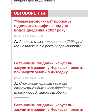
енергію для водоканалу
ОБГОВОРЕННЯ
“Черкасиводоканал” пропонує
підвищити тарифи на воду та
водовідведення з 2027 року
07 СЕРПНЯ 2026, 10:56
А:
А пенсія так і залишиться 2595грн./
міс.незалежно від регіону проживання?
Встановити гойдалки, карусель і
закупити іграшки: у Черкасах просять
покращити умови в дитсадку
07 СЕРПНЯ 2026, 10:09
А:
Споконвіку іграшки і все,що
стосується дитячого дозвілля,а
також-посуд і миючі засоби,к...
Встановити гойдалки, карусель і
закупити іграшки: у Черкасах просять