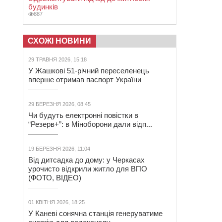
будинків
887
СХОЖІ НОВИНИ
29 ТРАВНЯ 2026, 15:18
У Жашкові 51-річний переселенець
вперше отримав паспорт України
29 БЕРЕЗНЯ 2026, 08:45
Чи будуть електронні повістки в
“Резерв+”: в Міноборони дали відп...
19 БЕРЕЗНЯ 2026, 11:04
Від дитсадка до дому: у Черкасах
урочисто відкрили житло для ВПО
(ФОТО, ВІДЕО)
01 КВІТНЯ 2026, 18:25
У Каневі сонячна станція генеруватиме