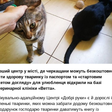
рший центр у місті, де черкащани можуть безкоштовн
яти здорову тваринку із паспортом та «стартовим
кетом догляду» для улюбленця відкрили на базі
теринарної клініки «Ветта».
ікувально-адапційному Центрі «Добрі руки» є й дорослі і
енькі тваринки, яких можна забрати додому безкоштовн
одарунок господарю тваринки даватимуть книгу із