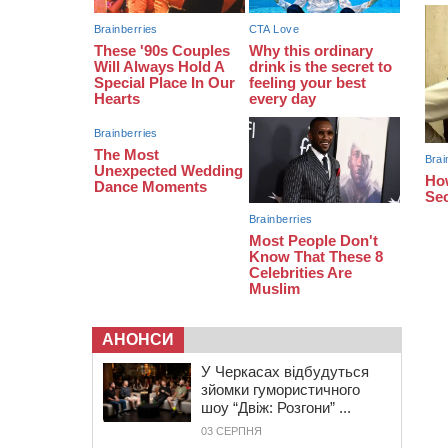
АНОНСИ
У Черкасах відбудуться
зйомки гумористичного
шоу “Двіж: Розгони” ...
03 СЕРПНЯ