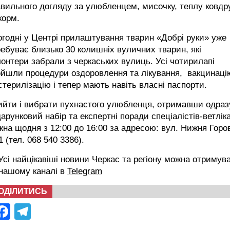
вильного догляду за улюбленцем, мисочку, теплу ковдр
корм.
годні у Центрі прилаштування тварин «Добрі руки» уже
ебуває близько 30 колишніх вуличних тварин, які
онтери забрали з черкаських вулиць. Усі чотирилапі
ойшли процедури оздоровлення та лікування, вакцинаці
стерилізацію і тепер мають навіть власні паспорти.
ийти і вибрати пухнастого улюбленця, отримавши одраз
арунковий набір та експертні поради спеціалістів-ветліка
на щодня з 12:00 до 16:00 за адресою: вул. Нижня Горо
1 (тел. 068 540 3386).
сі найцікавіші новини Черкас та регіону можна отримув
 нашому каналі в
Telegram
ОДІЛИТИСЬ
Facebook
Telegram