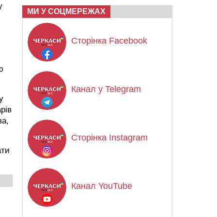
у
МИ У СОЦМЕРЕЖАХ
Сторінка Facebook
ю
Канал у Telegram
у
рів
ва,
Сторінка Instagram
ати
Канал YouTube