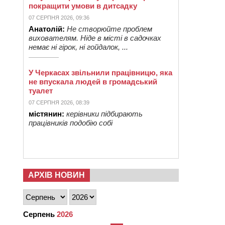
покращити умови в дитсадку
07 СЕРПНЯ 2026, 09:36
Анатолій:
Не створюйте проблем
вихователям. Ніде в місті в садочках
немає ні гірок, ні гойдалок, ...
У Черкасах звільнили працівницю, яка
не впускала людей в громадський
туалет
07 СЕРПНЯ 2026, 08:39
містянин:
керівники підбирають
працівників подобію собі
АРХІВ НОВИН
Серпень
2026