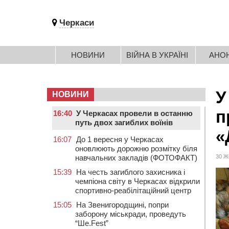
Черкаси
НОВИНИ
ВІЙНА В УКРАЇНІ
АНО
У
НОВИНИ
п
16:40
У Черкасах провели в останню
путь двох загиблих воїнів
«
16:07
До 1 вересня у Черкасах
оновлюють дорожню розмітку біля
навчальних закладів (ФОТОФАКТ)
30 Ж
15:39
На честь загиблого захисника і
чемпіона світу в Черкасах відкрили
спортивно-реабілітаційний центр
15:05
На Звенигородщині, попри
заборону міськради, проведуть
“Ше.Fest”