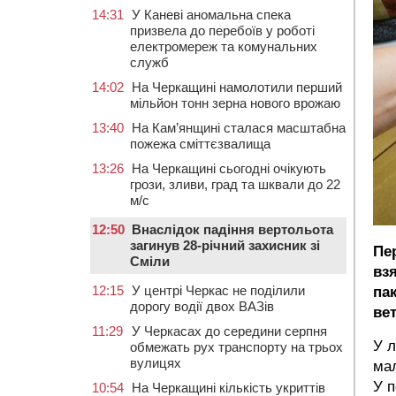
14:31
У Каневі аномальна спека
призвела до перебоїв у роботі
електромереж та комунальних
служб
14:02
На Черкащині намолотили перший
мільйон тонн зерна нового врожаю
13:40
На Кам’янщині сталася масштабна
пожежа сміттєзвалища
13:26
На Черкащині сьогодні очікують
грози, зливи, град та шквали до 22
м/с
12:50
Внаслідок падіння вертольота
загинув 28-річний захисник зі
Пе
Сміли
вз
12:15
У центрі Черкас не поділили
па
дорогу водії двох ВАЗів
ве
11:29
У Черкасах до середини серпня
У л
обмежать рух транспорту на трьох
вулицях
мал
У п
10:54
На Черкащині кількість укриттів