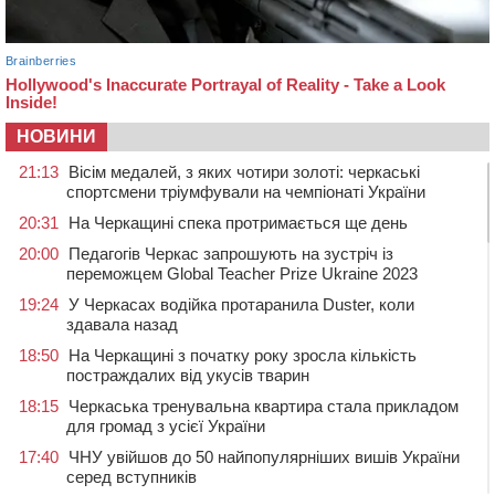
НОВИНИ
21:13
Вісім медалей, з яких чотири золоті: черкаські
спортсмени тріумфували на чемпіонаті України
20:31
На Черкащині спека протримається ще день
20:00
Педагогів Черкас запрошують на зустріч із
переможцем Global Teacher Prize Ukraine 2023
19:24
У Черкасах водійка протаранила Duster, коли
здавала назад
18:50
На Черкащині з початку року зросла кількість
постраждалих від укусів тварин
18:15
Черкаська тренувальна квартира стала прикладом
для громад з усієї України
17:40
ЧНУ увійшов до 50 найпопулярніших вишів України
серед вступників