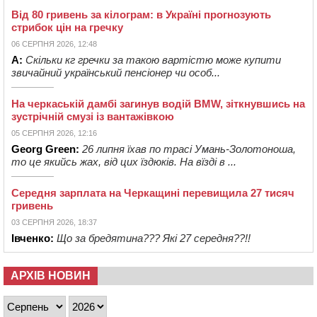
Від 80 гривень за кілограм: в Україні прогнозують
стрибок цін на гречку
06 СЕРПНЯ 2026, 12:48
А:
Скільки кг гречки за такою вартістю може купити
звичайний український пенсіонер чи особ...
На черкаській дамбі загинув водій BMW, зіткнувшись на
зустрічній смузі із вантажівкою
05 СЕРПНЯ 2026, 12:16
Georg Green:
26 липня їхав по трасі Умань-Золотоноша,
то це якийсь жах, від цих їздюків. На вїзді в ...
Середня зарплата на Черкащині перевищила 27 тисяч
гривень
03 СЕРПНЯ 2026, 18:37
Івченко:
Що за бредятина??? Які 27 середня??!!
АРХІВ НОВИН