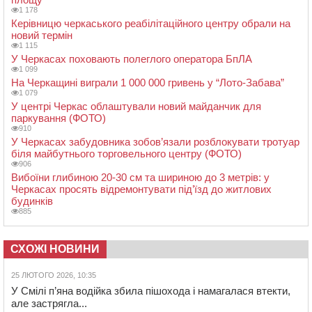
1 178
Керівницю черкаського реабілітаційного центру обрали на
новий термін
1 115
У Черкасах поховають полеглого оператора БпЛА
1 099
На Черкащині виграли 1 000 000 гривень у “Лото-Забава”
1 079
У центрі Черкас облаштували новий майданчик для
паркування (ФОТО)
910
У Черкасах забудовника зобов’язали розблокувати тротуар
біля майбутнього торговельного центру (ФОТО)
906
Вибоїни глибиною 20-30 см та шириною до 3 метрів: у
Черкасах просять відремонтувати під’їзд до житлових
будинків
885
СХОЖІ НОВИНИ
25 ЛЮТОГО 2026, 10:35
У Смілі п’яна водійка збила пішохода і намагалася втекти,
але застрягла...