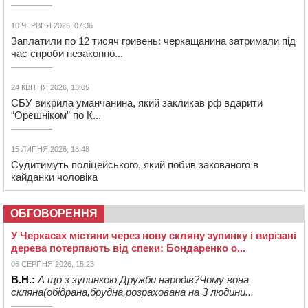
10 ЧЕРВНЯ 2026, 07:36
Заплатили по 12 тисяч гривень: черкащанина затримали під
час спроби незаконно...
24 КВІТНЯ 2026, 13:05
СБУ викрила уманчанина, який закликав рф вдарити
“Орєшніком” по К...
15 ЛИПНЯ 2026, 18:48
Судитимуть поліцейського, який побив закованого в
кайданки чоловіка
ОБГОВОРЕННЯ
У Черкасах містяни через нову скляну зупинку і вирізані
дерева потерпають від спеки: Бондаренко о...
06 СЕРПНЯ 2026, 15:23
В.Н.:
А що з зупинкою Дружби народів?Чому вона
скляна(обідрана,брудна,розрахована на 3 людини...