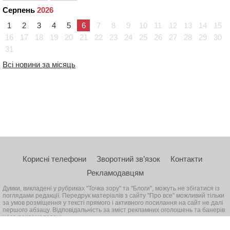
Серпень
2026
1
2
3
4
5
6
7
8
9
10
11
12
13
14
15
16
17
18
19
20
21
22
23
24
25
26
27
28
29
30
31
Всі новини за місяць
Корисні телефони
Зворотний зв’язок
Контакти
Рекламодавцям
Думки, викладені у рубриках "Точка зору" та "Блоги", можуть не збігатися із
поглядами редакції. Передрук матеріалів з сайту "Про все" можливий тільки
за умов розміщення у тексті прямого і активного посилання на сайт не далі
першого абзацу. Відповідальність за зміст рекламних оголошень та банерів
несе рекламодавець
© 2026, Всі права захищені