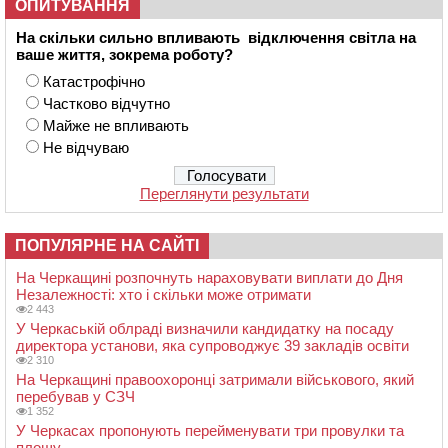
ОПИТУВАННЯ
На скільки сильно впливають відключення світла на
ваше життя, зокрема роботу?
Катастрофічно
Частково відчутно
Майже не впливають
Не відчуваю
Переглянути результати
ПОПУЛЯРНЕ НА САЙТІ
На Черкащині розпочнуть нараховувати виплати до Дня
Незалежності: хто і скільки може отримати
2 443
У Черкаській облраді визначили кандидатку на посаду
директора установи, яка супроводжує 39 закладів освіти
2 310
На Черкащині правоохоронці затримали військового, який
перебував у СЗЧ
1 352
У Черкасах пропонують перейменувати три провулки та
площу