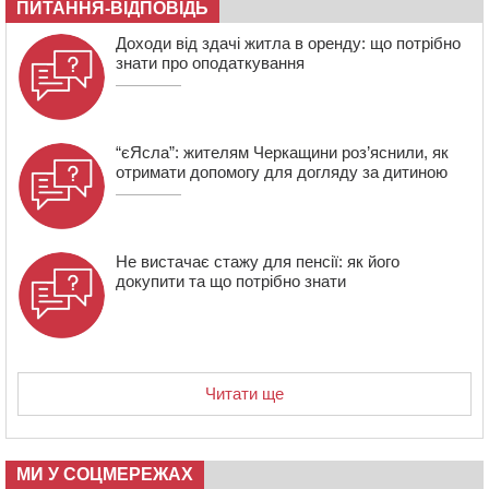
07:23
Уманські міграційники видворили з країни грузина,
ПИТАННЯ-ВІДПОВІДЬ
який відсидів термін у колонії
Доходи від здачі житла в оренду: що потрібно
знати про оподаткування
“єЯсла”: жителям Черкащини роз’яснили, як
отримати допомогу для догляду за дитиною
Не вистачає стажу для пенсії: як його
докупити та що потрібно знати
Читати ще
МИ У СОЦМЕРЕЖАХ