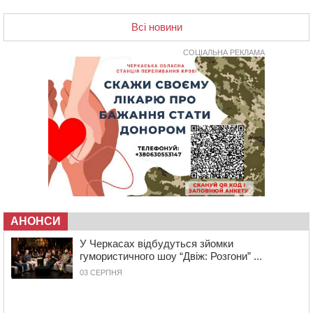
17:07
На Хімселищі у Черкасах облаштували новий
контейнерний майданчик
Всі новини
16:32
Без розтину грудної клітки: у Черкасах 75-річній
пацієнтці замінили аортальний клапан
СОЦІАЛЬНА РЕКЛАМА
16:00
У Черкаському онкоцентрі встановили сонячну
електростанцію за понад пів мільйона гривень
15:30
У Київській області прощаються з полеглим на
фронті жителем Монастирищини
14:53
У Черкасах містяни через нову скляну зупинку і
вирізані дерева потерпають від спеки: Бондаренко
обіцяє масштабне озеленення
14:17
Провокував конфлікт і зачинився в автівці: у ТЦК
прокоментували скандал із затриманням
чоловіка у Тальному
АНОНСИ
У Черкасах відбудуться зйомки
13:55
У Тальному працівники ТЦК вибили вікно і
гумористичного шоу “Двіж: Розгони” ...
витягли з автівки чоловіка (ВІДЕО)
03 СЕРПНЯ
13:27
На Звенигородщині чоловік до смерті побив 82-
річного односельця