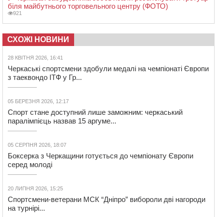
біля майбутнього торговельного центру (ФОТО)
921
СХОЖІ НОВИНИ
28 КВІТНЯ 2026, 16:41
Черкаські спортсмени здобули медалі на чемпіонаті Європи
з таеквондо ІТФ у Гр...
05 БЕРЕЗНЯ 2026, 12:17
Спорт стане доступний лише заможним: черкаський
паралімпієць назвав 15 аргуме...
05 СЕРПНЯ 2026, 18:07
Боксерка з Черкащини готується до чемпіонату Європи
серед молоді
20 ЛИПНЯ 2026, 15:25
Спортсмени-ветерани МСК “Дніпро” вибороли дві нагороди
на турнірі...