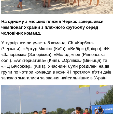
На одному з міських пляжів Черкас завершився
чемпіонат України з пляжного футболу серед
чоловічих команд.
У турнірі взяли участь 8 команд: СК «Карбон»
(Черкаси), «Артур Мюзік» (Київ), «Вибір» (Дніпро), ФК
«Запоріжжя» (Запоріжжя), «Молодіжне» (Рівненська
обл.), «Альтернатива» (Київ), «Орлівка» (Вінниця) та
«НЦ Бічсоккер» (Київ). Учасники були розділені на дві
групи по чотири команди в кожній і
протягом п’яти днів
запекло змагалися за звання найсильніших в Україні.