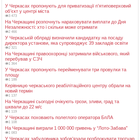
У Черкасах пропонують для приватизації п’ятиповерховий
об’єкт у центрі міста
3 473
На Черкащині розпочнуть нараховувати виплати до Дня
Незалежності: хто і скільки може отримати
2 466
У Черкаській облраді визначили кандидатку на посаду
директора установи, яка супроводжує 39 закладів освіти
2 321
На Черкащині правоохоронці затримали військового, який
перебував у СЗЧ
1 364
У Черкасах пропонують перейменувати три провулки та
площу
1 188
Керівницю черкаського реабілітаційного центру обрали на
новий термін
1 137
На Черкащині сьогодні очікують грози, зливи, град та
шквали до 22 м/с
1 119
У Черкасах поховають полеглого оператора БпЛА
1 108
На Черкащині виграли 1 000 000 гривень у “Лото-Забава”
1 083
У Черкасах забудовника зобов’язали розблокувати тротуар