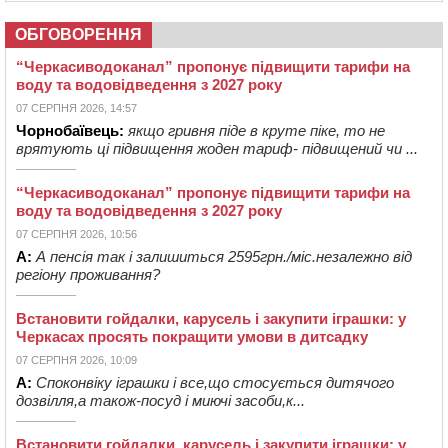
ОБГОВОРЕННЯ
“Черкасиводоканал” пропонує підвищити тарифи на
воду та водовідведення з 2027 року
07 СЕРПНЯ 2026, 14:57
Чорнобаївець:
якщо гривня піде в круте піке, то не
врятують ці підвищення жоден тариф- підвищений чи ...
“Черкасиводоканал” пропонує підвищити тарифи на
воду та водовідведення з 2027 року
07 СЕРПНЯ 2026, 10:56
А:
А пенсія так і залишиться 2595грн./міс.незалежно від
регіону проживання?
Встановити гойдалки, карусель і закупити іграшки: у
Черкасах просять покращити умови в дитсадку
07 СЕРПНЯ 2026, 10:09
А:
Споконвіку іграшки і все,що стосується дитячого
дозвілля,а також-посуд і миючі засоби,к...
Встановити гойдалки, карусель і закупити іграшки: у