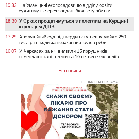
19:33
На Уманщині експосадовицю відділу освіти
судитимуть через завдані бюджету збитки
18:30
У Єрках прощатимуться з полеглим на Курщині
стрільцем ДШВ
17:29
Апеляційний суд підтвердив стягнення майже 250
тис. грн шкоди за незаконний вилов риби
16:07
У Черкасах за ніч виявили 15 порушників
комендантської години та 10 нетверезих водіїв
15:12
На Золотоніщині водійка збила пішохода, який
Всі новини
перебігав дорогу
14:11
На Черкащині прокуратура через суд вимагає взяти
СОЦІАЛЬНА РЕКЛАМА
під охорону 188-річну церкву
13:00
У Смілі біля магазину під колесами вантажівки
загинула жінка
11:33
У Черкасах пропонують для приватизації
п’ятиповерховий об’єкт у центрі міста
10:00
Не вистачає стажу для пенсії: як його докупити та що
потрібно знати
08:23
У Черкасах виявили низку недоліків у гуртожитку, де