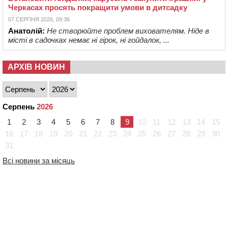
Черкасах просять покращити умови в дитсадку
07 СЕРПНЯ 2026, 09:36
Анатолій:
Не створюйте проблем вихователям. Ніде в
місті в садочках немає ні гірок, ні гойдалок, ...
АРХІВ НОВИН
Серпень
2026
1
2
3
4
5
6
7
8
9
10
11
12
13
14
15
16
17
18
19
20
21
22
23
24
25
26
27
28
29
30
31
Всі новини за місяць