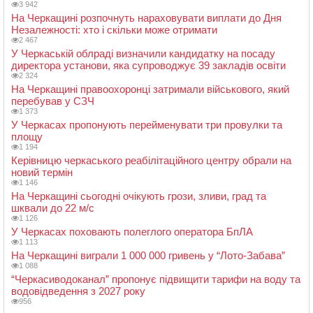
3 942
На Черкащині розпочнуть нараховувати виплати до Дня
Незалежності: хто і скільки може отримати
2 467
У Черкаській облраді визначили кандидатку на посаду
директора установи, яка супроводжує 39 закладів освіти
2 324
На Черкащині правоохоронці затримали військового, який
перебував у СЗЧ
1 373
У Черкасах пропонують перейменувати три провулки та
площу
1 194
Керівницю черкаського реабілітаційного центру обрали на
новий термін
1 146
На Черкащині сьогодні очікують грози, зливи, град та
шквали до 22 м/с
1 126
У Черкасах поховають полеглого оператора БпЛА
1 113
На Черкащині виграли 1 000 000 гривень у “Лото-Забава”
1 088
“Черкасиводоканал” пропонує підвищити тарифи на воду та
водовідведення з 2027 року
956