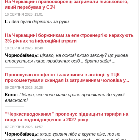
На Черкащині правоохоронці затримали військового,
який перебував у СЗЧ
10 СЕРПНЯ 2026, 13:01
І:
І два бугаї держать за руки
На Черкащині боржникам за електроенергію нарахують
3% річних та інфляційні втрати
10 СЕРПНЯ 2026, 10:48
Чорнобаївець:
цікаво, на основі якого закону? ця умова
стосується лише юридичних осіб... брати зайві ...
Провокував конфлікт і зачинився в автівці: у ТЦК
прокоментували скандал із затриманням чоловіка у...
09 СЕРПНЯ 2026, 20:28
Коля:
Підари, яке вони мали право проникати до чужої
власності
“Черкасиводоканал” пропонує підвищити тарифи на
воду та водовідведення з 2027 року
07 СЕРПНЯ 2026, 14:57
Чорнобаївець:
якщо гривня піде в круте піке, то не
врятують ці підвищення жоден тариф- підвищений чи ...