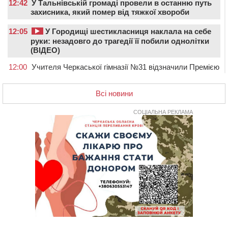
12:42
У Тальнівській громаді провели в останню путь
захисника, який помер від тяжкої хвороби
12:05
У Городищі шестикласниця наклала на себе
руки: незадовго до трагедії її побили однолітки
(ВІДЕО)
12:00
Учителя Черкаської гімназії №31 відзначили Премією
Кабміну
11:19
На Черкащині запрацювала Мистецько-краєзнавча
Всі новини
рада
СОЦІАЛЬНА РЕКЛАМА
10:40
У Вільшанській громаді попрощалися із
захисником, який помер від тяжких поранень
09:59
Всі опинилися в кюветі: у Будищі зіткнулися два
автомобілі та мотоцикл
09:20
На Черкащині боржникам за електроенергію
нарахують 3% річних та інфляційні втрати
08:22
Черкащина серед лідерів за кількістю штрафів для
підприємств через неподання даних про транспорт до
ТЦК
07:35
Черкаси прийматимуть Український урбаністичний