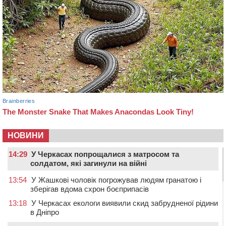
НОВИНИ
14:29
У Черкасах попрощалися з матросом та
солдатом, які загинули на війні
13:54
У Жашкові чоловік погрожував людям гранатою і
зберігав вдома схрон боєприпасів
13:18
У Черкасах екологи виявили скид забрудненої рідини
в Дніпро