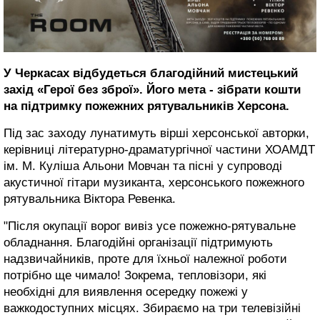
У Черкасах відбудеться благодійний мистецький
захід «Герої без зброї». Його мета - зібрати кошти
на підтримку пожежних рятувальників Херсона.
Під зас заходу лунатимуть вірші херсонської авторки,
керівниці літературно-драматургічної частини ХОАМДТ
ім. М. Куліша Альони Мовчан та пісні у супроводі
акустичної гітари музиканта, херсонського пожежного
рятувальника Віктора Ревенка.
"Після окупації ворог вивіз усе пожежно-рятувальне
обладнання. Благодійні організації підтримують
надзвичайників, проте для їхньої належної роботи
потрібно ще чимало! Зокрема, тепловізори, які
необхідні для виявлення осередку пожежі у
важкодоступних місцях. Збираємо на три телевізійні