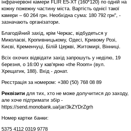
інфрачервоні камери FLIR E5-XT (160*120) по одній на
кожну пожежну частину міста. Вартість однієї такої
камери – 60 264 грн. Необхідна сума: 180 792 грн", -
зазначають організатори.
Благодійний захід, крім Черкас, відбудеться у
Миколаєві, Кропивницькому, Одесі, Кривому Розі,
Києві, Кременчуці, Білій Церкві, Житомирі, Вінниці.
Всіх охочих відвідати захід запрошуть у неділю, 19
березня, о 16:00 у кав'ярню «the Room» (вул.
Хрещатик, 188). Вхід - донат.
Реєстрація за номером: +380 (50) 768 08 89
Реквізити
для тих, хто не може долучитися до заходу,
але хоче підтримати збір -
https://send.monobank.ua/jar/3kZYDrZgrh
Номер картки банки:
5375 4112 0319 9778