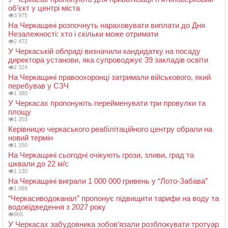
об’єкт у центрі міста
3 975
На Черкащині розпочнуть нараховувати виплати до Дня
Незалежності: хто і скільки може отримати
2 472
У Черкаській облраді визначили кандидатку на посаду
директора установи, яка супроводжує 39 закладів освіти
2 324
На Черкащині правоохоронці затримали військового, який
перебував у СЗЧ
1 380
У Черкасах пропонують перейменувати три провулки та
площу
1 203
Керівницю черкаського реабілітаційного центру обрали на
новий термін
1 150
На Черкащині сьогодні очікують грози, зливи, град та
шквали до 22 м/с
1 130
На Черкащині виграли 1 000 000 гривень у “Лото-Забава”
1 089
“Черкасиводоканал” пропонує підвищити тарифи на воду та
водовідведення з 2027 року
965
У Черкасах забудовника зобов’язали розблокувати тротуар