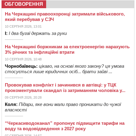
ОБГОВОРЕННЯ
На Черкащині правоохоронці затримали військового,
який перебував у СЗЧ
10 СЕРПНЯ 2026, 13:01
І:
І два бугаї держать за руки
На Черкащині боржникам за електроенергію нарахують
3% річних та інфляційні втрати
10 СЕРПНЯ 2026, 10:48
Чорнобаївець:
цікаво, на основі якого закону? ця умова
стосується лише юридичних осіб... брати зайві ...
Провокував конфлікт і зачинився в автівці: у ТЦК
прокоментували скандал із затриманням чоловіка у...
09 СЕРПНЯ 2026, 20:28
Коля:
Підари, яке вони мали право проникати до чужої
власності
“Черкасиводоканал” пропонує підвищити тарифи на
воду та водовідведення з 2027 року
07 СЕРПНЯ 2026, 14:57