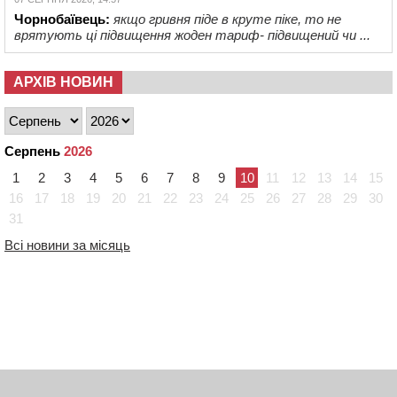
Чорнобаївець:
якщо гривня піде в круте піке, то не
врятують ці підвищення жоден тариф- підвищений чи ...
АРХІВ НОВИН
Серпень
2026
1
2
3
4
5
6
7
8
9
10
11
12
13
14
15
16
17
18
19
20
21
22
23
24
25
26
27
28
29
30
31
Всі новини за місяць