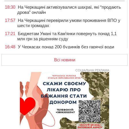
18:30
На Черкащині активізувалися шахраї, які “продають
дрова” онлайн
17:57
На Черкащині перевірили умови проживання ВПО у
шести громадах
17:21
Бюджетам Умані та Кам’янки повернуть понад 1,1
млн грн за рішенням суду
16:48
У Черкасах понад 200 будинків без гарячої води
(АДРЕСИ)
Всі новини
16:13
На Звенигородщині провели в останню путь
загиблого на Херсонщині військового
СОЦІАЛЬНА РЕКЛАМА
15:37
Сьогодні ЛНЗ зустрінеться з “Карпатами” у Львові
15:01
Поблизу Умані нетверезий водій Jaguar протаранив
два автомобілі
14:29
У Черкасах попрощалися з матросом та
солдатом, які загинули на війні
13:54
У Жашкові чоловік погрожував людям гранатою і
зберігав вдома схрон боєприпасів
13:18
У Черкасах екологи виявили скид забрудненої рідини