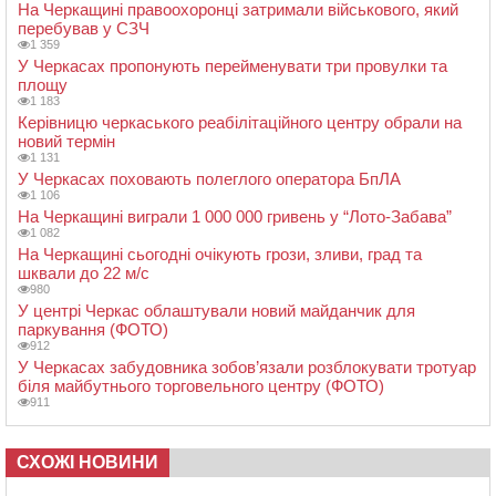
На Черкащині правоохоронці затримали військового, який
перебував у СЗЧ
1 359
У Черкасах пропонують перейменувати три провулки та
площу
1 183
Керівницю черкаського реабілітаційного центру обрали на
новий термін
1 131
У Черкасах поховають полеглого оператора БпЛА
1 106
На Черкащині виграли 1 000 000 гривень у “Лото-Забава”
1 082
На Черкащині сьогодні очікують грози, зливи, град та
шквали до 22 м/с
980
У центрі Черкас облаштували новий майданчик для
паркування (ФОТО)
912
У Черкасах забудовника зобов’язали розблокувати тротуар
біля майбутнього торговельного центру (ФОТО)
911
СХОЖІ НОВИНИ