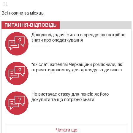
31
08:22
“На щиті” у Чорнобаївську громаду повертається
полеглий біля Кліщіївки воїн
Всі новини за місяць
07:30
Понад 968 мільйонів гривень земельного податку
ПИТАННЯ-ВІДПОВІДЬ
сплатили на Черкащині
06 СЕРПНЯ 2026, ЧЕТВЕР
Доходи від здачі житла в оренду: що потрібно
знати про оподаткування
21:13
Вісім медалей, з яких чотири золоті: черкаські
спортсмени тріумфували на чемпіонаті України
“єЯсла”: жителям Черкащини роз’яснили, як
отримати допомогу для догляду за дитиною
Не вистачає стажу для пенсії: як його
докупити та що потрібно знати
Читати ще