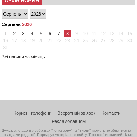
АРХІВ НОВИН
Серпень
2026
1
2
3
4
5
6
7
8
9
10
11
12
13
14
15
16
17
18
19
20
21
22
23
24
25
26
27
28
29
30
31
Всі новини за місяць
Корисні телефони
Зворотний зв’язок
Контакти
Рекламодавцям
Думки, викладені у рубриках "Точка зору" та "Блоги", можуть не збігатися із
поглядами редакції. Передрук матеріалів з сайту "Про все" можливий тільки