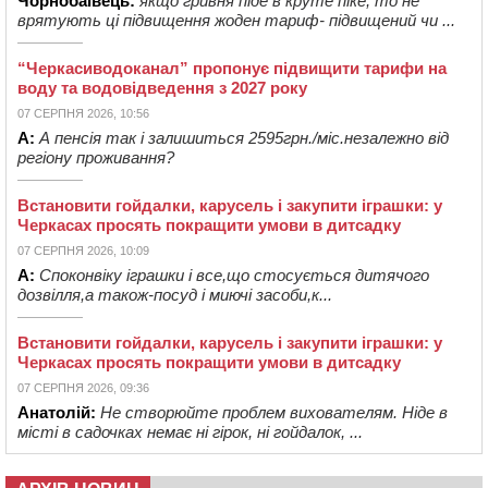
Чорнобаївець:
якщо гривня піде в круте піке, то не
врятують ці підвищення жоден тариф- підвищений чи ...
“Черкасиводоканал” пропонує підвищити тарифи на
воду та водовідведення з 2027 року
07 СЕРПНЯ 2026, 10:56
А:
А пенсія так і залишиться 2595грн./міс.незалежно від
регіону проживання?
Встановити гойдалки, карусель і закупити іграшки: у
Черкасах просять покращити умови в дитсадку
07 СЕРПНЯ 2026, 10:09
А:
Споконвіку іграшки і все,що стосується дитячого
дозвілля,а також-посуд і миючі засоби,к...
Встановити гойдалки, карусель і закупити іграшки: у
Черкасах просять покращити умови в дитсадку
07 СЕРПНЯ 2026, 09:36
Анатолій:
Не створюйте проблем вихователям. Ніде в
місті в садочках немає ні гірок, ні гойдалок, ...