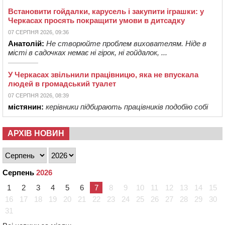
Встановити гойдалки, карусель і закупити іграшки: у
Черкасах просять покращити умови в дитсадку
07 СЕРПНЯ 2026, 09:36
Анатолій:
Не створюйте проблем вихователям. Ніде в
місті в садочках немає ні гірок, ні гойдалок, ...
У Черкасах звільнили працівницю, яка не впускала
людей в громадський туалет
07 СЕРПНЯ 2026, 08:39
містянин:
керівники підбирають працівників подобію собі
АРХІВ НОВИН
Серпень
2026
1
2
3
4
5
6
7
8
9
10
11
12
13
14
15
16
17
18
19
20
21
22
23
24
25
26
27
28
29
30
31