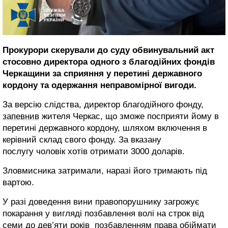
Прокурори скерували до суду обвинувальний акт
стосовно директора одного з благодійних фондів
Черкащини за сприяння у перетині державного
кордону та одержання неправомірної вигоди.
За версію слідства, директор благодійного фонду,
запевнив
жителя Черкас, що зможе посприяти йому в
перетині державного кордону, шляхом включення в
керівний склад свого фонду. За вказану
послугу чоловік хотів отримати 3000 доларів.
Зловмисника затримали, наразі його тримають під
вартою.
У разі доведення вини правопорушнику загрожує
покарання у вигляді позбавлення волі на строк від
семи до дев’яти років позбавленням права обіймати