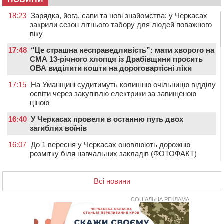
18:23
Зарядка, йога, сапи та нові знайомства: у Черкасах
закрили сезон літнього табору для людей поважного
віку
17:48
“Це страшна несправедливість”: мати хворого на
СМА 13-річного хлопця із Драбівщини просить
ОВА виділити кошти на дороговартісні ліки
17:15
На Уманщині судитимуть колишню очільницю відділу
освіти через закупівлю електрики за завищеною
ціною
16:40
У Черкасах провели в останню путь двох
загиблих воїнів
16:07
До 1 вересня у Черкасах оновлюють дорожню
розмітку біля навчальних закладів (ФОТОФАКТ)
15:39
На честь загиблого захисника і чемпіона світу в
Черкасах відкрили спортивно-реабілітаційний центр
Всі новини
15:05
На Звенигородщині, попри заборону міськради,
проведуть “Ше.Fest”
СОЦІАЛЬНА РЕКЛАМА
14:31
У Каневі аномальна спека призвела до перебоїв у
роботі електромереж та комунальних служб