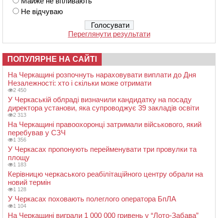
Майже не впливають
Не відчуваю
Переглянути результати
ПОПУЛЯРНЕ НА САЙТІ
На Черкащині розпочнуть нараховувати виплати до Дня
Незалежності: хто і скільки може отримати
2 450
У Черкаській облраді визначили кандидатку на посаду
директора установи, яка супроводжує 39 закладів освіти
2 313
На Черкащині правоохоронці затримали військового, який
перебував у СЗЧ
1 356
У Черкасах пропонують перейменувати три провулки та
площу
1 183
Керівницю черкаського реабілітаційного центру обрали на
новий термін
1 128
У Черкасах поховають полеглого оператора БпЛА
1 104
На Черкащині виграли 1 000 000 гривень у “Лото-Забава”