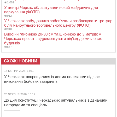
1 082
У центрі Черкас облаштували новий майданчик для
паркування (ФОТО)
912
У Черкасах забудовника зобов’язали розблокувати тротуар
біля майбутнього торговельного центру (ФОТО)
910
Вибоїни глибиною 20-30 см та шириною до 3 метрів: у
Черкасах просять відремонтувати під’їзд до житлових
будинків
887
СХОЖІ НОВИНИ
15 КВІТНЯ 2026, 14:11
У Черкасах попрощалися із двома полеглими під час
виконання бойових завдань в...
26 ЧЕРВНЯ 2026, 16:17
До Дня Конституції черкаських рятувальників відзначили
нагородами та спеціаль...