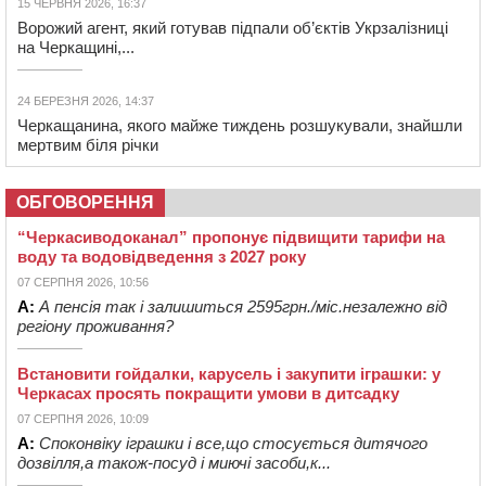
15 ЧЕРВНЯ 2026, 16:37
Ворожий агент, який готував підпали об’єктів Укрзалізниці
на Черкащині,...
24 БЕРЕЗНЯ 2026, 14:37
Черкащанина, якого майже тиждень розшукували, знайшли
мертвим біля річки
ОБГОВОРЕННЯ
“Черкасиводоканал” пропонує підвищити тарифи на
воду та водовідведення з 2027 року
07 СЕРПНЯ 2026, 10:56
А:
А пенсія так і залишиться 2595грн./міс.незалежно від
регіону проживання?
Встановити гойдалки, карусель і закупити іграшки: у
Черкасах просять покращити умови в дитсадку
07 СЕРПНЯ 2026, 10:09
А:
Споконвіку іграшки і все,що стосується дитячого
дозвілля,а також-посуд і миючі засоби,к...