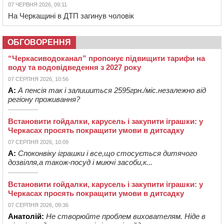
07 ЧЕРВНЯ 2026, 09:11
На Черкащині в ДТП загинув чоловік
ОБГОВОРЕННЯ
“Черкасиводоканал” пропонує підвищити тарифи на
воду та водовідведення з 2027 року
07 СЕРПНЯ 2026, 10:56
А:
А пенсія так і залишиться 2595грн./міс.незалежно від
регіону проживання?
Встановити гойдалки, карусель і закупити іграшки: у
Черкасах просять покращити умови в дитсадку
07 СЕРПНЯ 2026, 10:09
А:
Споконвіку іграшки і все,що стосується дитячого
дозвілля,а також-посуд і миючі засоби,к...
Встановити гойдалки, карусель і закупити іграшки: у
Черкасах просять покращити умови в дитсадку
07 СЕРПНЯ 2026, 09:36
Анатолій:
Не створюйте проблем вихователям. Ніде в