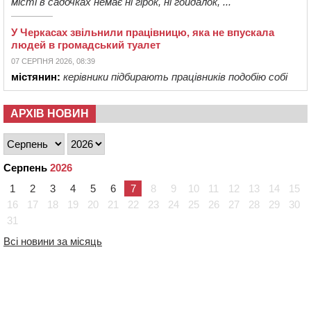
місті в садочках немає ні гірок, ні гойдалок, ...
У Черкасах звільнили працівницю, яка не впускала
людей в громадський туалет
07 СЕРПНЯ 2026, 08:39
містянин:
керівники підбирають працівників подобію собі
АРХІВ НОВИН
Серпень
2026
1
2
3
4
5
6
7
8
9
10
11
12
13
14
15
16
17
18
19
20
21
22
23
24
25
26
27
28
29
30
31
Всі новини за місяць