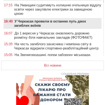
17:15
На Уманщині судитимуть колишню очільницю відділу
освіти через закупівлю електрики за завищеною
ціною
16:40
У Черкасах провели в останню путь двох
загиблих воїнів
16:07
До 1 вересня у Черкасах оновлюють дорожню
розмітку біля навчальних закладів (ФОТОФАКТ)
15:39
На честь загиблого захисника і чемпіона світу в
Черкасах відкрили спортивно-реабілітаційний центр
15:05
На Звенигородщині, попри заборону міськради,
проведуть “Ше.Fest”
Всі новини
14:31
У Каневі аномальна спека призвела до перебоїв у
роботі електромереж та комунальних служб
СОЦІАЛЬНА РЕКЛАМА
14:02
На Черкащині намолотили перший мільйон тонн
зерна нового врожаю
13:40
На Кам’янщині сталася масштабна пожежа
сміттєзвалища
13:26
На Черкащині сьогодні очікують грози, зливи, град та
шквали до 22 м/с