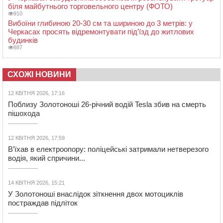
біля майбутнього торговельного центру (ФОТО)
910
Вибоїни глибиною 20-30 см та шириною до 3 метрів: у
Черкасах просять відремонтувати під’їзд до житлових
будинків
887
СХОЖІ НОВИНИ
12 КВІТНЯ 2026, 17:16
Поблизу Золотоноші 26-річний водій Tesla збив на смерть
пішохода
12 КВІТНЯ 2026, 17:59
В’їхав в електроопору: поліцейські затримали нетверезого
водія, який спричини...
14 КВІТНЯ 2026, 15:21
У Золотоноші внаслідок зіткнення двох мотоциклів
постраждав підліток