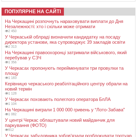
ПОПУЛЯРНЕ НА САЙТІ
На Черкащині розпочнуть нараховувати виплати до Дня
Незалежності: хто і скільки може отримати
2 450
У Черкаській облраді визначили кандидатку на посаду
директора установи, яка супроводжує 39 закладів освіти
2 313
На Черкащині правоохоронці затримали військового, який
перебував у СЗЧ
1 356
У Черкасах пропонують перейменувати три провулки та
площу
1 183
Керівницю черкаського реабілітаційного центру обрали на
новий термін
1 128
У Черкасах поховають полеглого оператора БпЛА
1 104
На Черкащині виграли 1 000 000 гривень у “Лото-Забава”
1 082
У центрі Черкас облаштували новий майданчик для
паркування (ФОТО)
912
У Черкасах забудовника зобов’язали розблокувати тротуар