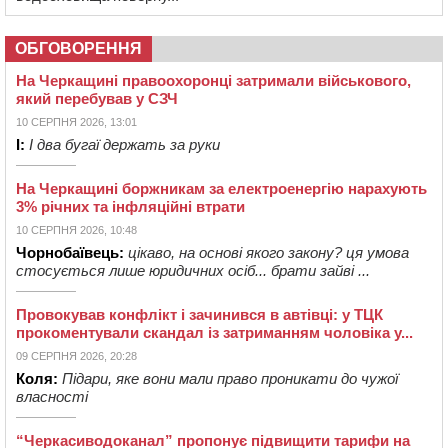
ОБГОВОРЕННЯ
На Черкащині правоохоронці затримали військового,
який перебував у СЗЧ
10 СЕРПНЯ 2026, 13:01
І:
І два бугаї держать за руки
На Черкащині боржникам за електроенергію нарахують
3% річних та інфляційні втрати
10 СЕРПНЯ 2026, 10:48
Чорнобаївець:
цікаво, на основі якого закону? ця умова
стосується лише юридичних осіб... брати зайві ...
Провокував конфлікт і зачинився в автівці: у ТЦК
прокоментували скандал із затриманням чоловіка у...
09 СЕРПНЯ 2026, 20:28
Коля:
Підари, яке вони мали право проникати до чужої
власності
“Черкасиводоканал” пропонує підвищити тарифи на