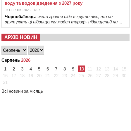
воду та водовідведення з 2027 року
07 СЕРПНЯ 2026, 14:57
Чорнобаївець:
якщо гривня піде в круте піке, то не
врятують ці підвищення жоден тариф- підвищений чи ...
АРХІВ НОВИН
Серпень
2026
1
2
3
4
5
6
7
8
9
10
11
12
13
14
15
16
17
18
19
20
21
22
23
24
25
26
27
28
29
30
31
Всі новини за місяць