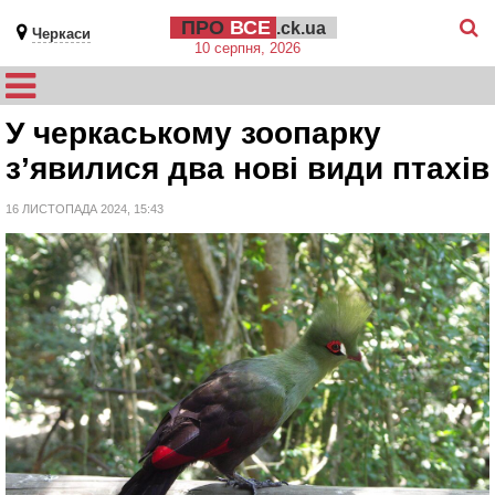
ПРО
ВСЕ
.ck.ua
Черкаси
10 серпня, 2026
У черкаському зоопарку
з’явилися два нові види птахів
16 ЛИСТОПАДА 2024, 15:43