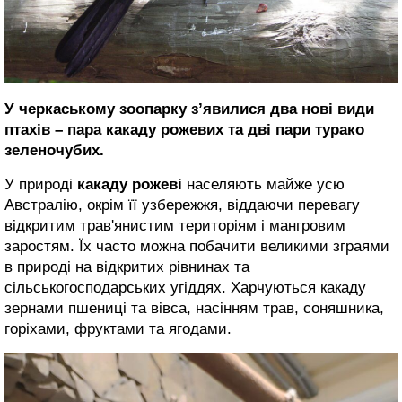
У черкаському зоопарку з’явилися два нові види
птахів – пара какаду рожевих та дві пари турако
зеленочубих.
У природі
какаду рожеві
населяють майже усю
Австралію, окрім її узбережжя, віддаючи перевагу
відкритим трав'янистим територіям і мангровим
заростям. Їх часто можна побачити великими зграями
в природі на відкритих рівнинах та
сільськогосподарських угіддях. Харчуються какаду
зернами пшениці та вівса, насінням трав, соняшника,
горіхами, фруктами та ягодами.