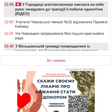
12:05
У Городищі шестикласниця наклала на себе
руки: незадовго до трагедії її побили однолітки
(ВІДЕО)
12:00
Учителя Черкаської гімназії №31 відзначили Премією
Кабміну
11:19
На Черкащині запрацювала Мистецько-краєзнавча
рада
10:40
У Вільшанській громаді попрощалися із
захисником, який помер від тяжких поранень
09:59
Всі опинилися в кюветі: у Будищі зіткнулися два
Всі новини
автомобілі та мотоцикл
СОЦІАЛЬНА РЕКЛАМА
09:20
На Черкащині боржникам за електроенергію
нарахують 3% річних та інфляційні втрати
08:22
Черкащина серед лідерів за кількістю штрафів для
підприємств через неподання даних про транспорт до
ТЦК
07:35
Черкаси прийматимуть Український урбаністичний
форум: реєстрація
09 СЕРПНЯ 2026, НЕДІЛЯ