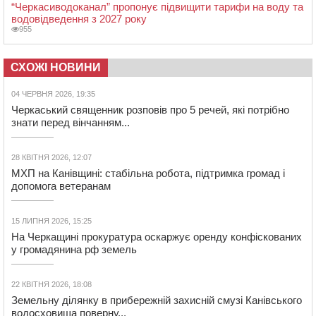
“Черкасиводоканал” пропонує підвищити тарифи на воду та
водовідведення з 2027 року
955
СХОЖІ НОВИНИ
04 ЧЕРВНЯ 2026, 19:35
Черкаський священник розповів про 5 речей, які потрібно
знати перед вінчанням...
28 КВІТНЯ 2026, 12:07
МХП на Канівщині: стабільна робота, підтримка громад і
допомога ветеранам
15 ЛИПНЯ 2026, 15:25
На Черкащині прокуратура оскаржує оренду конфіскованих
у громадянина рф земель
22 КВІТНЯ 2026, 18:08
Земельну ділянку в прибережній захисній смузі Канівського
водосховища поверну...