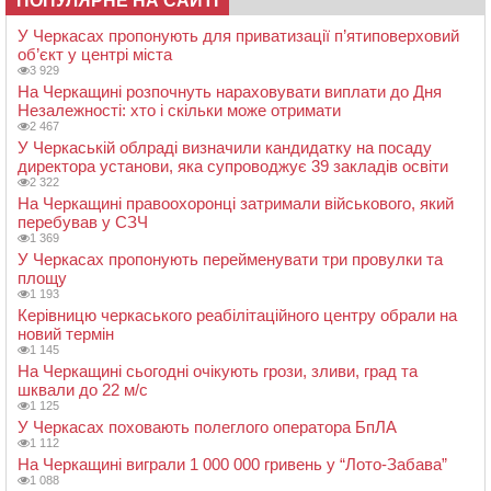
ПОПУЛЯРНЕ НА САЙТІ
У Черкасах пропонують для приватизації п’ятиповерховий
об’єкт у центрі міста
3 929
На Черкащині розпочнуть нараховувати виплати до Дня
Незалежності: хто і скільки може отримати
2 467
У Черкаській облраді визначили кандидатку на посаду
директора установи, яка супроводжує 39 закладів освіти
2 322
На Черкащині правоохоронці затримали військового, який
перебував у СЗЧ
1 369
У Черкасах пропонують перейменувати три провулки та
площу
1 193
Керівницю черкаського реабілітаційного центру обрали на
новий термін
1 145
На Черкащині сьогодні очікують грози, зливи, град та
шквали до 22 м/с
1 125
У Черкасах поховають полеглого оператора БпЛА
1 112
На Черкащині виграли 1 000 000 гривень у “Лото-Забава”
1 088