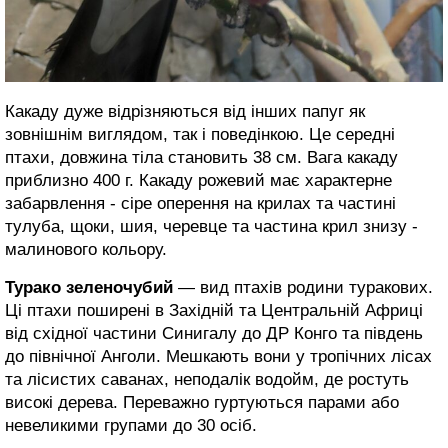
Какаду дуже відрізняються від інших папуг як
зовнішнім виглядом, так і поведінкою. Це середні
птахи, довжина тіла становить 38 см. Вага какаду
приблизно 400 г. Какаду рожевий має характерне
забарвлення - сіре оперення на крилах та частині
тулуба, щоки, шия, черевце та частина крил знизу -
малинового кольору.
Турако зеленочубий
— вид птахів родини туракових.
Ці птахи поширені в Західній та Центральній Африці
від східної частини Синигалу до ДР Конго та південь
до північної Анголи. Мешкають вони у тропічних лісах
та лісистих саванах, неподалік водойм, де ростуть
високі дерева. Переважно гуртуються парами або
невеликими групами до 30 осіб.