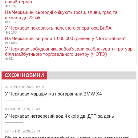
новий термін
1 137
На Черкащині сьогодні очікують грози, зливи, град та
шквали до 22 м/с
1 117
У Черкасах поховають полеглого оператора БпЛА
1 108
На Черкащині виграли 1 000 000 гривень у “Лото-Забава”
1 083
У Черкасах забудовника зобов’язали розблокувати тротуар
біля майбутнього торговельного центру (ФОТО)
921
СХОЖІ НОВИНИ
31 БЕРЕЗНЯ 2026, 15:19
У Черкасах маршрутка протаранила BMW X4
03 ЛИПНЯ 2026, 15:43
У Черкасах нетверезий водій скоїв дві ДТП за день
12 КВІТНЯ 2026, 17:59