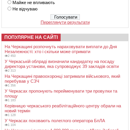
Майже не впливають
Не відчуваю
Переглянути результати
ПОПУЛЯРНЕ НА САЙТІ
На Черкащині розпочнуть нараховувати виплати до Дня
Незалежності: хто і скільки може отримати
2 450
У Черкаській облраді визначили кандидатку на посаду
директора установи, яка супроводжує 39 закладів освіти
2 313
На Черкащині правоохоронці затримали військового, який
перебував у СЗЧ
1 356
У Черкасах пропонують перейменувати три провулки та
площу
1 183
Керівницю черкаського реабілітаційного центру обрали на
новий термін
1 128
У Черкасах поховають полеглого оператора БпЛА
1 104