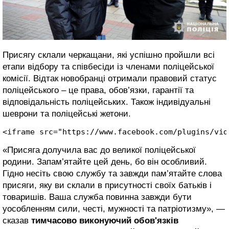
Присягу склали черкащани, які успішно пройшли всі
етапи відбору та співбесіди із членами поліцейської
комісії. Відтак новобранці отримали правовий статус
поліцейського – це права, обов’язки, гарантії та
відповідальність поліцейських. Також індивідуальні
шеврони та поліцейські жетони.
<iframe src="https://www.facebook.com/plugins/vid
«Присяга долучила вас до великої поліцейської
родини. Запам’ятайте цей день, бо він особливий.
Гідно несіть свою службу та завжди пам’ятайте слова
присяги, яку ви склали в присутності своїх батьків і
товаришів. Ваша служба повинна завжди бути
уособленням сили, честі, мужності та патріотизму», —
сказав
тимчасово виконуючий обов'язків