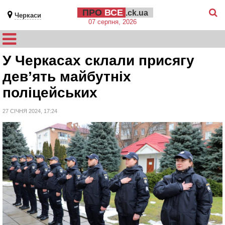
ПРО
ВСЕ
.ck.ua
Черкаси
07 серпня, 2026
У Черкасах склали присягу
дев’ять майбутніх
поліцейських
27 СІЧНЯ 2024, 17:24