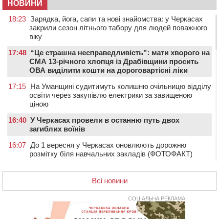
НОВИНИ
18:23
Зарядка, йога, сапи та нові знайомства: у Черкасах
закрили сезон літнього табору для людей поважного
віку
17:48
“Це страшна несправедливість”: мати хворого на
СМА 13-річного хлопця із Драбівщини просить
ОВА виділити кошти на дороговартісні ліки
17:15
На Уманщині судитимуть колишню очільницю відділу
освіти через закупівлю електрики за завищеною
ціною
16:40
У Черкасах провели в останню путь двох
загиблих воїнів
16:07
До 1 вересня у Черкасах оновлюють дорожню
розмітку біля навчальних закладів (ФОТОФАКТ)
15:39
На честь загиблого захисника і чемпіона світу в
Черкасах відкрили спортивно-реабілітаційний центр
Всі новини
15:05
На Звенигородщині, попри заборону міськради,
проведуть “Ше.Fest”
СОЦІАЛЬНА РЕКЛАМА
14:31
У Каневі аномальна спека призвела до перебоїв у