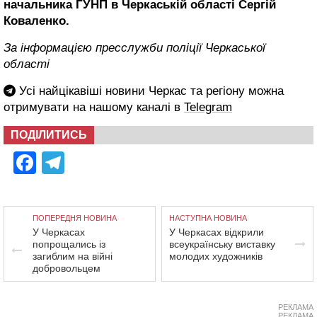
начальника ГУНП в Черкаській області Сергій
Коваленко.
За інформацією пресслужби поліції Черкаської
області
Усі найцікавіші новини Черкас та регіону можна
отримувати на нашому каналі в
Telegram
ПОДІЛИТИСЬ
Facebook
Telegram
ПОПЕРЕДНЯ НОВИНА
НАСТУПНА НОВИНА
У Черкасах
У Черкасах відкрили
попрощались із
всеукраїнську виставку
загиблим на війні
молодих художників
добровольцем
РЕКЛАМА
РЕКЛАМА