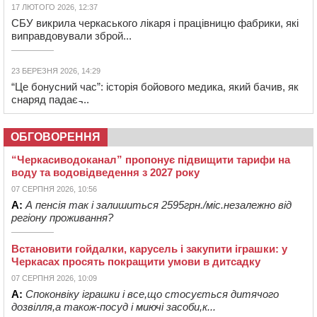
17 ЛЮТОГО 2026, 12:37
СБУ викрила черкаського лікаря і працівницю фабрики, які
виправдовували зброй...
23 БЕРЕЗНЯ 2026, 14:29
“Це бонусний час”: історія бойового медика, який бачив, як
снаряд падає ̵...
ОБГОВОРЕННЯ
“Черкасиводоканал” пропонує підвищити тарифи на
воду та водовідведення з 2027 року
07 СЕРПНЯ 2026, 10:56
А:
А пенсія так і залишиться 2595грн./міс.незалежно від
регіону проживання?
Встановити гойдалки, карусель і закупити іграшки: у
Черкасах просять покращити умови в дитсадку
07 СЕРПНЯ 2026, 10:09
А:
Споконвіку іграшки і все,що стосується дитячого
дозвілля,а також-посуд і миючі засоби,к...