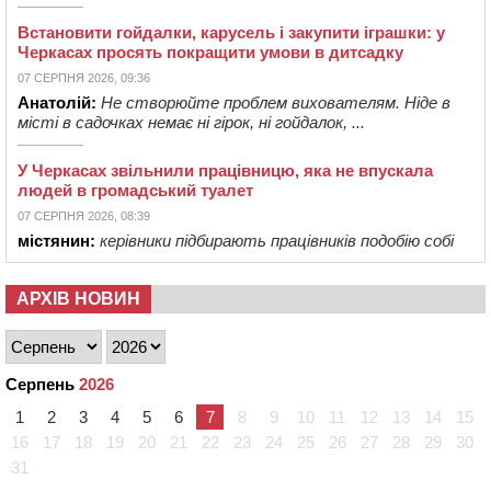
Встановити гойдалки, карусель і закупити іграшки: у
Черкасах просять покращити умови в дитсадку
07 СЕРПНЯ 2026, 09:36
Анатолій:
Не створюйте проблем вихователям. Ніде в
місті в садочках немає ні гірок, ні гойдалок, ...
У Черкасах звільнили працівницю, яка не впускала
людей в громадський туалет
07 СЕРПНЯ 2026, 08:39
містянин:
керівники підбирають працівників подобію собі
АРХІВ НОВИН
Серпень
2026
1
2
3
4
5
6
7
8
9
10
11
12
13
14
15
16
17
18
19
20
21
22
23
24
25
26
27
28
29
30
31