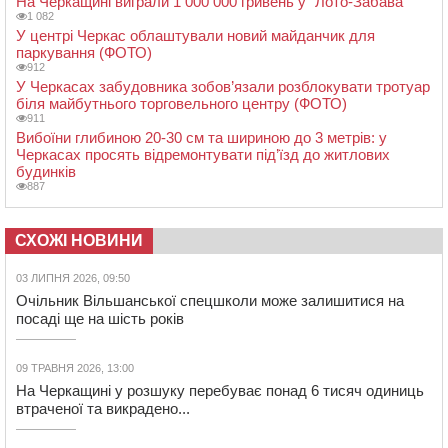
На Черкащині виграли 1 000 000 гривень у “Лото-Забава”
1 082
У центрі Черкас облаштували новий майданчик для
паркування (ФОТО)
912
У Черкасах забудовника зобов’язали розблокувати тротуар
біля майбутнього торговельного центру (ФОТО)
911
Вибоїни глибиною 20-30 см та шириною до 3 метрів: у
Черкасах просять відремонтувати під’їзд до житлових
будинків
887
СХОЖІ НОВИНИ
03 ЛИПНЯ 2026, 09:50
Очільник Вільшанської спецшколи може залишитися на
посаді ще на шість років
09 ТРАВНЯ 2026, 13:00
На Черкащині у розшуку перебуває понад 6 тисяч одиниць
втраченої та викрадено...