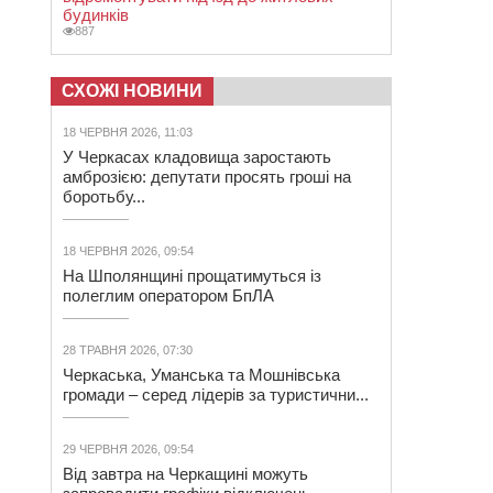
будинків
887
СХОЖІ НОВИНИ
18 ЧЕРВНЯ 2026, 11:03
У Черкасах кладовища заростають
амброзією: депутати просять гроші на
боротьбу...
18 ЧЕРВНЯ 2026, 09:54
На Шполянщині прощатимуться із
полеглим оператором БпЛА
28 ТРАВНЯ 2026, 07:30
Черкаська, Уманська та Мошнівська
громади – серед лідерів за туристични...
29 ЧЕРВНЯ 2026, 09:54
Від завтра на Черкащині можуть