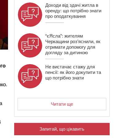
Доходи від здачі житла в
оренду: що потрібно знати
про оподаткування
“єЯсла”: жителям
Черкащини роз’яснили, як
отримати допомогу для
догляду за дитиною
ого
Не вистачає стажу для
пенсії: як його докупити та
що потрібно знати
ко.
а
Читати ще
3
Запитай, що цікавить