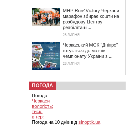
MHP Run4Victory Черкаси
марафон збирає кошти на
розбудову Центру
реабілітації...
28 ЛИПНЯ
Черкаський МСК “Дніпро”
готується до матчів
чемпіонату України з ...
28 ЛИПНЯ
ПОГОДА
Погода
Черкаси
вологість:
тиск:
вітер:
Погода на 10 днів від
sinoptik.ua