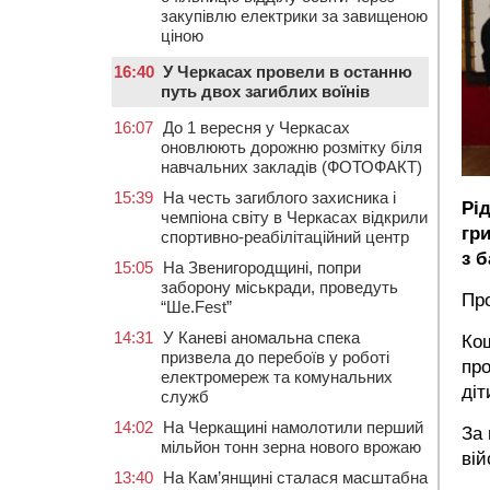
закупівлю електрики за завищеною
ціною
16:40
У Черкасах провели в останню
путь двох загиблих воїнів
16:07
До 1 вересня у Черкасах
оновлюють дорожню розмітку біля
навчальних закладів (ФОТОФАКТ)
15:39
На честь загиблого захисника і
Рід
чемпіона світу в Черкасах відкрили
гр
спортивно-реабілітаційний центр
з 
15:05
На Звенигородщині, попри
заборону міськради, проведуть
Про
“Ше.Fest”
14:31
У Каневі аномальна спека
Кош
призвела до перебоїв у роботі
про
електромереж та комунальних
діт
служб
14:02
На Черкащині намолотили перший
За 
мільйон тонн зерна нового врожаю
вій
13:40
На Кам’янщині сталася масштабна