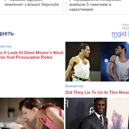
чемпіонат з вільної боротьби
знайшли 5 пакетиків із
наркотиками
РЕК
РЕК