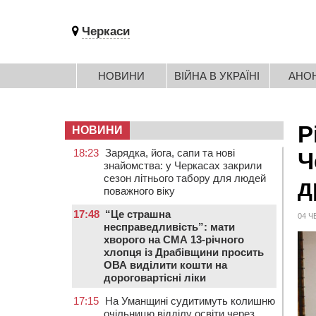
Черкаси
НОВИНИ
ВІЙНА В УКРАЇНІ
АНО
Р
НОВИНИ
18:23
Зарядка, йога, сапи та нові
Ч
знайомства: у Черкасах закрили
сезон літнього табору для людей
д
поважного віку
17:48
“Це страшна
04 Ч
несправедливість”: мати
хворого на СМА 13-річного
хлопця із Драбівщини просить
ОВА виділити кошти на
дороговартісні ліки
17:15
На Уманщині судитимуть колишню
очільницю відділу освіти через