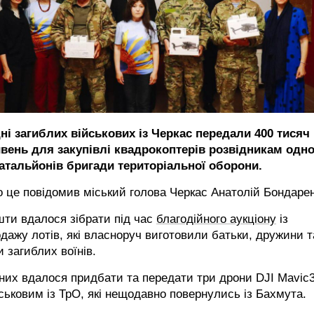
ні загиблих військових із Черкас передали 400 тисяч
ивень для закупівлі квадрокоптерів розвідникам одн
батальйонів бригади територіальної оборони.
 це повідомив міський голова Черкас Анатолій Бондарен
ти вдалося зібрати під час
благодійного аукціону
із
дажу лотів, які власноруч виготовили батьки, дружини т
и загиблих воїнів.
них вдалося придбати та передати три дрони DJI Mavic
ськовим із ТрО, які нещодавно повернулись із Бахмута.