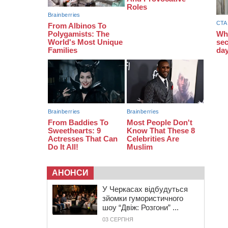
19:24
У Черкасах водійка протаранила
Duster, коли здавала назад
18:50
На Черкащині з початку року
зросла кількість постраждалих від
укусів тварин
АНОНСИ
У Черкасах відбудуться
зйомки гумористичного
шоу “Двіж: Розгони” ...
03 СЕРПНЯ