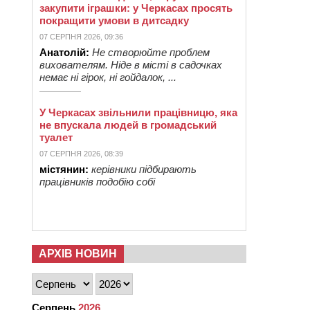
закупити іграшки: у Черкасах просять
покращити умови в дитсадку
07 СЕРПНЯ 2026, 09:36
Анатолій:
Не створюйте проблем
вихователям. Ніде в місті в садочках
немає ні гірок, ні гойдалок, ...
У Черкасах звільнили працівницю, яка
не впускала людей в громадський
туалет
07 СЕРПНЯ 2026, 08:39
містянин:
керівники підбирають
працівників подобію собі
АРХІВ НОВИН
Серпень
2026