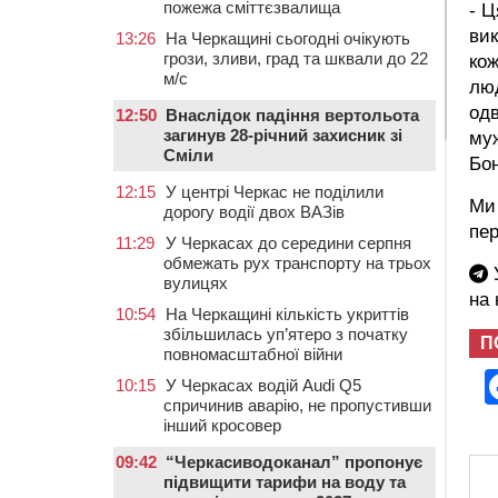
пожежа сміттєзвалища
- Ц
вик
13:26
На Черкащині сьогодні очікують
грози, зливи, град та шквали до 22
кож
м/с
люд
одв
12:50
Внаслідок падіння вертольота
загинув 28-річний захисник зі
муж
Сміли
Бо
12:15
У центрі Черкас не поділили
Ми 
дорогу водії двох ВАЗів
пе
11:29
У Черкасах до середини серпня
обмежать рух транспорту на трьох
У
вулицях
на
10:54
На Черкащині кількість укриттів
збільшилась уп’ятеро з початку
П
повномасштабної війни
10:15
У Черкасах водій Audi Q5
спричинив аварію, не пропустивши
інший кросовер
09:42
“Черкасиводоканал” пропонує
підвищити тарифи на воду та