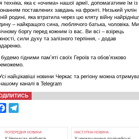
я техніка, яка є «очима» нашої армії, допомагатиме їм із
онанням поставлених завдань на фронті. Низький уклін
ній родині, яка втратила через цю кляту війну найрідніш
ину – найкращого сина, люблячого батька, чоловіка. Ми
ічному боргу перед кожним із вас. Ви всі – взірець
ності, сили духу та залізного терпіння, - додав
ндаренко.
будемо гідними памʼяті своїх Героїв та обовʼязково
реможемо.
сі найцікавіші новини Черкас та регіону можна отримув
 нашому каналі в
Telegram
ОДІЛИТИСЬ
Facebook
Telegram
ПОПЕРЕДНЯ НОВИНА
НАСТУПНА НОВИНА
У Черкасах відбувся
У черкащанина поліцейські