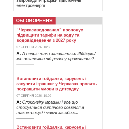
запровадити графіки відключень
електроенергії
ОБГОВОРЕННЯ
“Черкасиводоканал” пропонує
підвищити тарифи на воду та
водовідведення з 2027 року
07 СЕРПНЯ 2026, 10:56
А:
А пенсія так і залишиться 2595грн./
міс.незалежно від регіону проживання?
Встановити гойдалки, карусель і
закупити іграшки: у Черкасах просять
покращити умови в дитсадку
07 СЕРПНЯ 2026, 10:09
А:
Споконвіку іграшки і все,що
стосується дитячого дозвілля,а
також-посуд і миючі засоби,к...
Встановити гойдалки, карусель і