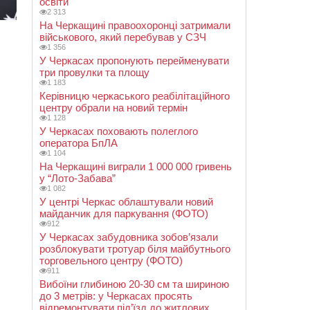
освіти
2 313
На Черкащині правоохоронці затримали
військового, який перебував у СЗЧ
1 356
У Черкасах пропонують перейменувати
три провулки та площу
1 183
Керівницю черкаського реабілітаційного
центру обрали на новий термін
1 128
У Черкасах поховають полеглого
оператора БпЛА
1 104
На Черкащині виграли 1 000 000 гривень
у “Лото-Забава”
1 082
У центрі Черкас облаштували новий
майданчик для паркування (ФОТО)
912
У Черкасах забудовника зобов’язали
розблокувати тротуар біля майбутнього
торговельного центру (ФОТО)
911
Вибоїни глибиною 20-30 см та шириною
до 3 метрів: у Черкасах просять
відремонтувати під’їзд до житлових