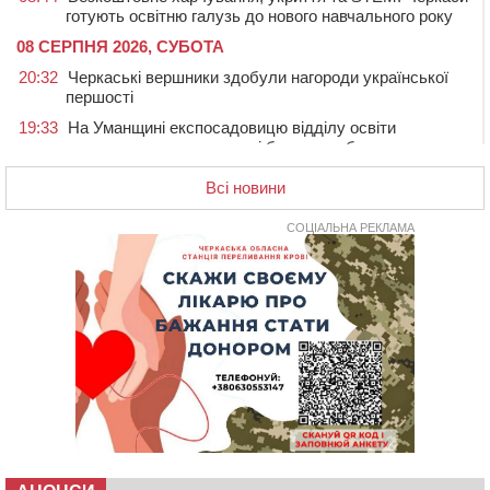
готують освітню галузь до нового навчального року
08 СЕРПНЯ 2026, СУБОТА
20:32
Черкаські вершники здобули нагороди української
першості
19:33
На Уманщині експосадовицю відділу освіти
судитимуть через завдані бюджету збитки
18:30
У Єрках прощатимуться з полеглим на Курщині
Всі новини
стрільцем ДШВ
СОЦІАЛЬНА РЕКЛАМА
17:29
Апеляційний суд підтвердив стягнення майже 250
тис. грн шкоди за незаконний вилов риби
16:07
У Черкасах за ніч виявили 15 порушників
комендантської години та 10 нетверезих водіїв
15:12
На Золотоніщині водійка збила пішохода, який
перебігав дорогу
14:11
На Черкащині прокуратура через суд вимагає взяти
під охорону 188-річну церкву
13:00
У Смілі біля магазину під колесами вантажівки
загинула жінка