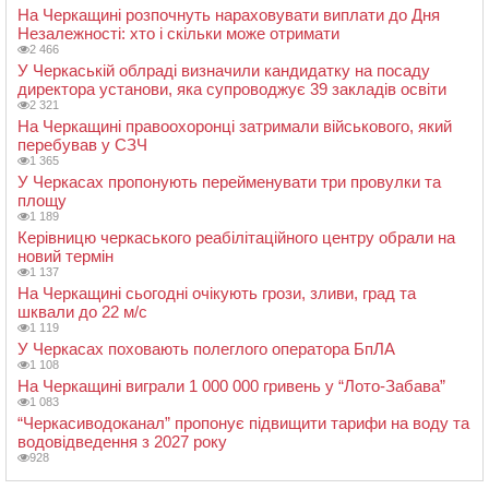
На Черкащині розпочнуть нараховувати виплати до Дня
Незалежності: хто і скільки може отримати
2 466
У Черкаській облраді визначили кандидатку на посаду
директора установи, яка супроводжує 39 закладів освіти
2 321
На Черкащині правоохоронці затримали військового, який
перебував у СЗЧ
1 365
У Черкасах пропонують перейменувати три провулки та
площу
1 189
Керівницю черкаського реабілітаційного центру обрали на
новий термін
1 137
На Черкащині сьогодні очікують грози, зливи, град та
шквали до 22 м/с
1 119
У Черкасах поховають полеглого оператора БпЛА
1 108
На Черкащині виграли 1 000 000 гривень у “Лото-Забава”
1 083
“Черкасиводоканал” пропонує підвищити тарифи на воду та
водовідведення з 2027 року
928