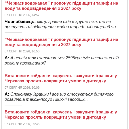
“Черкасиводоканал” пропонує підвищити тарифи на
воду та водовідведення з 2027 року
07 СЕРПНЯ 2026, 14:57
Чорнобаївець:
якщо гривня піде в круте піке, то не
врятують ці підвищення жоден тариф- підвищений чи ...
“Черкасиводоканал” пропонує підвищити тарифи на
воду та водовідведення з 2027 року
07 СЕРПНЯ 2026, 10:56
А:
А пенсія так і залишиться 2595грн./міс.незалежно від
регіону проживання?
Встановити гойдалки, карусель і закупити іграшки: у
Черкасах просять покращити умови в дитсадку
07 СЕРПНЯ 2026, 10:09
А:
Споконвіку іграшки і все,що стосується дитячого
дозвілля,а також-посуд і миючі засоби,к...
Встановити гойдалки, карусель і закупити іграшки: у
Черкасах просять покращити умови в дитсадку
07 СЕРПНЯ 2026, 09:36