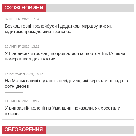
СХОЖІ НОВИНИ
07 КВІТНЯ 2026, 17:54
Безкоштовні тролейбуси і додаткові маршрутки: як
їздитиме громадський транспо...
26 ЛИПНЯ 2026, 13:27
У Паланській громаді попрощалися із пілотом БпЛА, який
помер внаслідок тяжких...
18 БЕРЕЗНЯ 2026, 16:42
На Маньківщині шукають невідомих, які вирізали понад пів
сотні дерев
14 ЛИПНЯ 2026, 18:17
У виправній колонії на Уманщині показали, як хрестили
в’язнів
ОБГОВОРЕННЯ