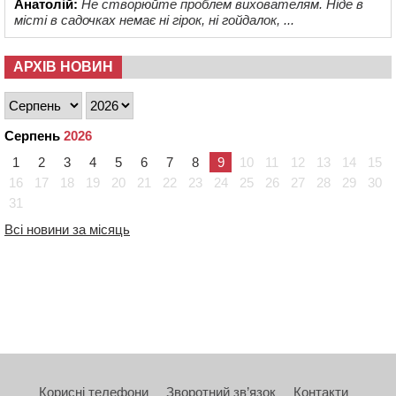
Анатолій:
Не створюйте проблем вихователям. Ніде в
місті в садочках немає ні гірок, ні гойдалок, ...
АРХІВ НОВИН
Серпень
2026
1
2
3
4
5
6
7
8
9
10
11
12
13
14
15
16
17
18
19
20
21
22
23
24
25
26
27
28
29
30
31
Всі новини за місяць
Корисні телефони
Зворотний зв’язок
Контакти