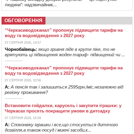
людини”: надзвичайник...
ОБГОВОРЕННЯ
“Черкасиводоканал” пропонує підвищити тарифи на
воду та водовідведення з 2027 року
07 СЕРПНЯ 2026, 14:57
Чорнобаївець:
якщо гривня піде в круте піке, то не
врятують ці підвищення жоден тариф- підвищений чи ...
“Черкасиводоканал” пропонує підвищити тарифи на
воду та водовідведення з 2027 року
07 СЕРПНЯ 2026, 10:56
А:
А пенсія так і залишиться 2595грн./міс.незалежно від
регіону проживання?
Встановити гойдалки, карусель і закупити іграшки: у
Черкасах просять покращити умови в дитсадку
07 СЕРПНЯ 2026, 10:09
А:
Споконвіку іграшки і все,що стосується дитячого
дозвілля,а також-посуд і миючі засоби,к...