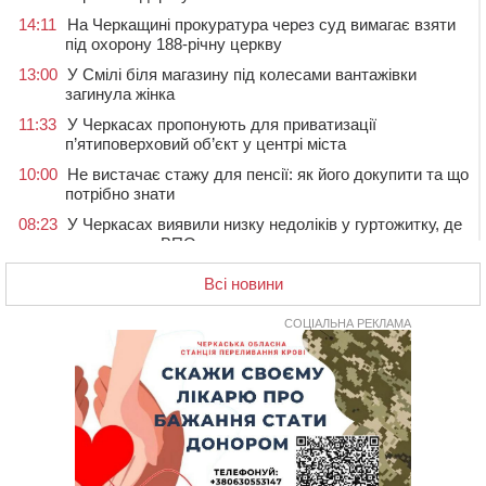
14:11
На Черкащині прокуратура через суд вимагає взяти
під охорону 188-річну церкву
13:00
У Смілі біля магазину під колесами вантажівки
загинула жінка
11:33
У Черкасах пропонують для приватизації
п’ятиповерховий об’єкт у центрі міста
10:00
Не вистачає стажу для пенсії: як його докупити та що
потрібно знати
08:23
У Черкасах виявили низку недоліків у гуртожитку, де
проживають ВПО
07 СЕРПНЯ 2026, П'ЯТНИЦЯ
Всі новини
20:55
На Черкащині врятували рідкісного чорного грифа
(ФОТО)
СОЦІАЛЬНА РЕКЛАМА
20:13
Черкаси виділять близько 20 млн грн на роботу
ліцею “Перспектива” до кінця року
19:34
На Уманщині суд припинив право оренди земельних
ділянок, незаконно переданих іноземцем
19:00
Вихователька з Черкас і дві педагогині з області
стали фіналістками Global Teacher Prize Ukraine 2026