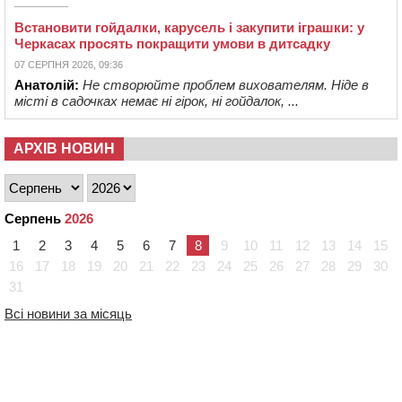
Встановити гойдалки, карусель і закупити іграшки: у
Черкасах просять покращити умови в дитсадку
07 СЕРПНЯ 2026, 09:36
Анатолій:
Не створюйте проблем вихователям. Ніде в
місті в садочках немає ні гірок, ні гойдалок, ...
АРХІВ НОВИН
Серпень
2026
1
2
3
4
5
6
7
8
9
10
11
12
13
14
15
16
17
18
19
20
21
22
23
24
25
26
27
28
29
30
31
Всі новини за місяць