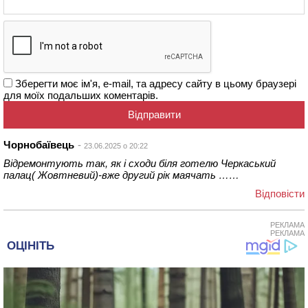
Зберегти моє ім'я, e-mail, та адресу сайту в цьому браузері
для моїх подальших коментарів.
Чорнобаївець
23.06.2025 о 20:22
Відремонтують так, як і сходи біля готелю Черкаський
палац( Жовтневий)-вже другий рік маячать ……
Відповіcти
РЕКЛАМА
РЕКЛАМА