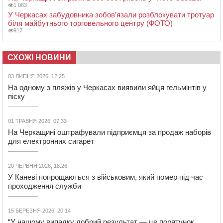
1 083
У Черкасах забудовника зобов’язали розблокувати тротуар
біля майбутнього торговельного центру (ФОТО)
917
СХОЖІ НОВИНИ
03 ЛИПНЯ 2026, 12:25
На одному з пляжів у Черкасах виявили яйця гельмінтів у
піску
01 ТРАВНЯ 2026, 07:33
На Черкащині оштрафували підприємця за продаж наборів
для електронних сигарет
20 ЧЕРВНЯ 2026, 18:26
У Каневі попрощаються з військовим, який помер під час
проходження служби
15 БЕРЕЗНЯ 2026, 20:14
“У нашому випадку добрий результат — це порятунок