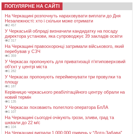
ПОПУЛЯРНЕ НА САЙТІ
На Черкащині розпочнуть нараховувати виплати до Дня
Незалежності: хто і скільки може отримати
2 457
У Черкаській облраді визначили кандидатку на посаду
директора установи, яка супроводжує 39 закладів освіти
2 317
На Черкащині правоохоронці затримали військового, який
перебував у СЗЧ
1 359
У Черкасах пропонують для приватизації п’ятиповерховий
об’єкт у центрі міста
1 282
У Черкасах пропонують перейменувати три провулки та
площу
1 187
Керівницю черкаського реабілітаційного центру обрали на
новий термін
1 135
У Черкасах поховають полеглого оператора БпЛА
1 107
На Черкащині сьогодні очікують грози, зливи, град та
шквали до 22 м/с
1 104
На Черкащині виграли 1 000 000 гривень у “Лото-Забава”