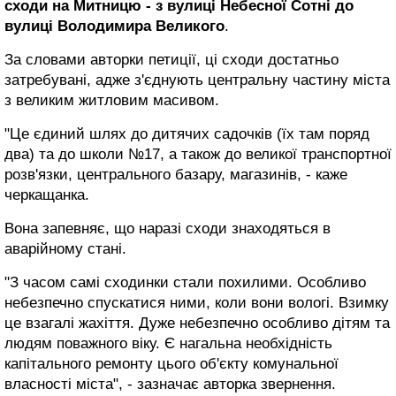
сходи на Митницю - з вулиці Небесної Сотні до
вулиці Володимира Великого
.
За словами авторки петиції, ці сходи достатньо
затребувані, адже з'єднують центральну частину міста
з великим житловим масивом.
"Це єдиний шлях до дитячих садочків (їх там поряд
два) та до школи №17, а також до великої транспортної
розв'язки, центрального базару, магазинів, - каже
черкащанка.
Вона запевняє, що наразі сходи знаходяться в
аварійному стані.
"З часом самі сходинки стали похилими. Особливо
небезпечно спускатися ними, коли вони вологі. Взимку
це взагалі жахіття. Дуже небезпечно особливо дітям та
людям поважного віку. Є нагальна необхідність
капітального ремонту цього об'єкту комунальної
власності міста", - зазначає авторка звернення.