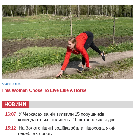
НОВИНИ
16:07
У Черкасах за ніч виявили 15 порушників
комендантської години та 10 нетверезих водіїв
15:12
На Золотоніщині водійка збила пішохода, який
перебігав дорогу