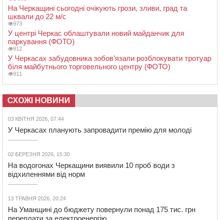
На Черкащині сьогодні очікують грози, зливи, град та
шквали до 22 м/с
973
У центрі Черкас облаштували новий майданчик для
паркування (ФОТО)
912
У Черкасах забудовника зобов’язали розблокувати тротуар
біля майбутнього торговельного центру (ФОТО)
911
СХОЖІ НОВИНИ
03 КВІТНЯ 2026, 07:44
У Черкасах планують запровадити премію для молоді
02 БЕРЕЗНЯ 2026, 15:30
На водогонах Черкащини виявили 10 проб води з
відхиленнями від норм
13 ТРАВНЯ 2026, 20:24
На Уманщині до бюджету повернули понад 175 тис. грн
переплати за електроенергію