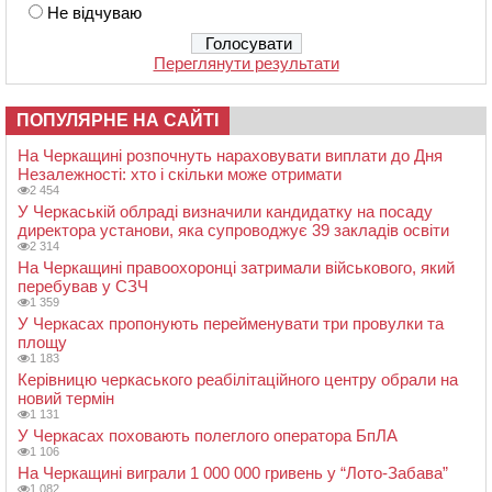
Не відчуваю
Переглянути результати
ПОПУЛЯРНЕ НА САЙТІ
На Черкащині розпочнуть нараховувати виплати до Дня
Незалежності: хто і скільки може отримати
2 454
У Черкаській облраді визначили кандидатку на посаду
директора установи, яка супроводжує 39 закладів освіти
2 314
На Черкащині правоохоронці затримали військового, який
перебував у СЗЧ
1 359
У Черкасах пропонують перейменувати три провулки та
площу
1 183
Керівницю черкаського реабілітаційного центру обрали на
новий термін
1 131
У Черкасах поховають полеглого оператора БпЛА
1 106
На Черкащині виграли 1 000 000 гривень у “Лото-Забава”
1 082