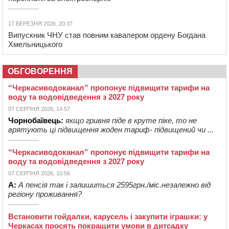
17 БЕРЕЗНЯ 2026, 20:37
Випускник ЧНУ став повним кавалером ордену Богдана
Хмельницького
ОБГОВОРЕННЯ
“Черкасиводоканал” пропонує підвищити тарифи на
воду та водовідведення з 2027 року
07 СЕРПНЯ 2026, 14:57
Чорнобаївець:
якщо гривня піде в круте піке, то не
врятують ці підвищення жоден тариф- підвищений чи ...
“Черкасиводоканал” пропонує підвищити тарифи на
воду та водовідведення з 2027 року
07 СЕРПНЯ 2026, 10:56
А:
А пенсія так і залишиться 2595грн./міс.незалежно від
регіону проживання?
Встановити гойдалки, карусель і закупити іграшки: у
Черкасах просять покращити умови в дитсадку