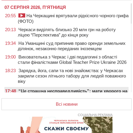
07 СЕРПНЯ 2026, П'ЯТНИЦЯ
20:55
На Черкащині врятували рідкісного чорного грифа
(ФОТО)
20:13
Черкаси виділять близько 20 млн грн на роботу
ліцею “Перспектива” до кінця року
19:34
На Уманщині суд припинив право оренди земельних
ділянок, незаконно переданих іноземцем
19:00
Вихователька з Черкас і дві педагогині з області
стали фіналістками Global Teacher Prize Ukraine 2026
18:23
Зарядка, йога, сапи та нові знайомства: у Черкасах
закрили сезон літнього табору для людей поважного
віку
17:48
“Це страшна несправедливість”: мати хворого на
СМА 13-річного хлопця із Драбівщини просить
ОВА виділити кошти на дороговартісні ліки
Всі новини
17:15
На Уманщині судитимуть колишню очільницю відділу
СОЦІАЛЬНА РЕКЛАМА
освіти через закупівлю електрики за завищеною
ціною
16:40
У Черкасах провели в останню путь двох