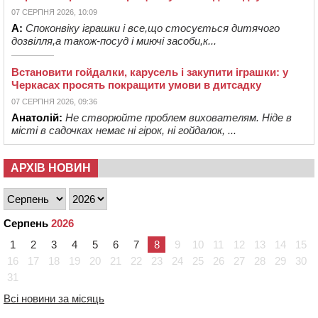
07 СЕРПНЯ 2026, 10:09
А:
Споконвіку іграшки і все,що стосується дитячого
дозвілля,а також-посуд і миючі засоби,к...
Встановити гойдалки, карусель і закупити іграшки: у
Черкасах просять покращити умови в дитсадку
07 СЕРПНЯ 2026, 09:36
Анатолій:
Не створюйте проблем вихователям. Ніде в
місті в садочках немає ні гірок, ні гойдалок, ...
АРХІВ НОВИН
Серпень
2026
1
2
3
4
5
6
7
8
9
10
11
12
13
14
15
16
17
18
19
20
21
22
23
24
25
26
27
28
29
30
31
Всі новини за місяць