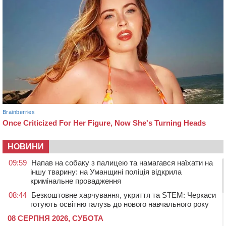
НОВИНИ
09:59
Напав на собаку з палицею та намагався наїхати на
іншу тварину: на Уманщині поліція відкрила
кримінальне провадження
08:44
Безкоштовне харчування, укриття та STEM: Черкаси
готують освітню галузь до нового навчального року
08 СЕРПНЯ 2026, СУБОТА