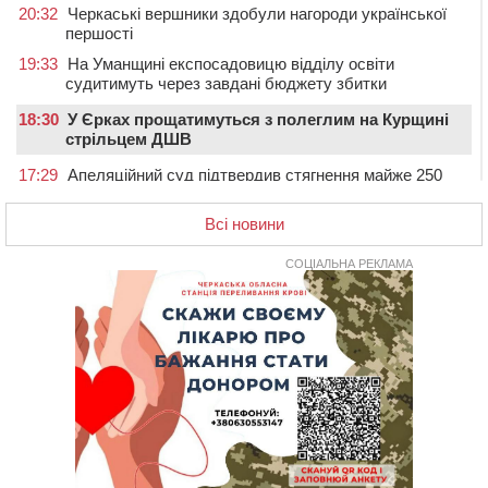
20:32
Черкаські вершники здобули нагороди української
першості
19:33
На Уманщині експосадовицю відділу освіти
судитимуть через завдані бюджету збитки
18:30
У Єрках прощатимуться з полеглим на Курщині
стрільцем ДШВ
17:29
Апеляційний суд підтвердив стягнення майже 250
тис. грн шкоди за незаконний вилов риби
Всі новини
16:07
У Черкасах за ніч виявили 15 порушників
комендантської години та 10 нетверезих водіїв
СОЦІАЛЬНА РЕКЛАМА
15:12
На Золотоніщині водійка збила пішохода, який
перебігав дорогу
14:11
На Черкащині прокуратура через суд вимагає взяти
під охорону 188-річну церкву
13:00
У Смілі біля магазину під колесами вантажівки
загинула жінка
11:33
У Черкасах пропонують для приватизації
п’ятиповерховий об’єкт у центрі міста
10:00
Не вистачає стажу для пенсії: як його докупити та що