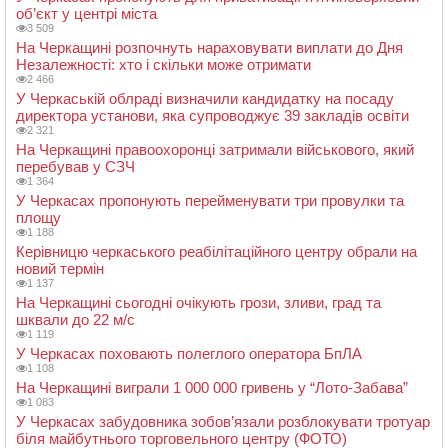
об’єкт у центрі міста
3 509
На Черкащині розпочнуть нараховувати виплати до Дня
Незалежності: хто і скільки може отримати
2 466
У Черкаській облраді визначили кандидатку на посаду
директора установи, яка супроводжує 39 закладів освіти
2 321
На Черкащині правоохоронці затримали військового, який
перебував у СЗЧ
1 364
У Черкасах пропонують перейменувати три провулки та
площу
1 188
Керівницю черкаського реабілітаційного центру обрали на
новий термін
1 137
На Черкащині сьогодні очікують грози, зливи, град та
шквали до 22 м/с
1 119
У Черкасах поховають полеглого оператора БпЛА
1 108
На Черкащині виграли 1 000 000 гривень у “Лото-Забава”
1 083
У Черкасах забудовника зобов’язали розблокувати тротуар
біля майбутнього торговельного центру (ФОТО)