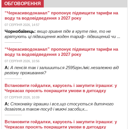
ОБГОВОРЕННЯ
“Черкасиводоканал” пропонує підвищити тарифи на
воду та водовідведення з 2027 року
07 СЕРПНЯ 2026, 14:57
Чорнобаївець:
якщо гривня піде в круте піке, то не
врятують ці підвищення жоден тариф- підвищений чи ...
“Черкасиводоканал” пропонує підвищити тарифи на
воду та водовідведення з 2027 року
07 СЕРПНЯ 2026, 10:56
А:
А пенсія так і залишиться 2595грн./міс.незалежно від
регіону проживання?
Встановити гойдалки, карусель і закупити іграшки: у
Черкасах просять покращити умови в дитсадку
07 СЕРПНЯ 2026, 10:09
А:
Споконвіку іграшки і все,що стосується дитячого
дозвілля,а також-посуд і миючі засоби,к...
Встановити гойдалки, карусель і закупити іграшки: у
Черкасах просять покращити умови в дитсадку