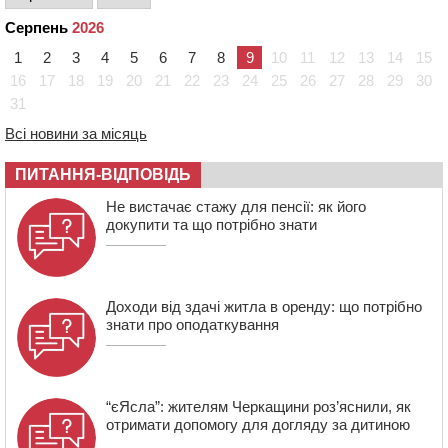
освіти через закупівлю електрики за завищеною
ціною
Серпень
2026
16:40
У Черкасах провели в останню путь двох
1
2
3
4
5
6
7
8
9
10
11
12
13
14
15
загиблих воїнів
16
17
18
19
20
21
22
23
24
25
26
27
28
29
30
31
16:07
До 1 вересня у Черкасах оновлюють дорожню
розмітку біля навчальних закладів (ФОТОФАКТ)
Всі новини за місяць
15:39
На честь загиблого захисника і чемпіона світу в
Черкасах відкрили спортивно-реабілітаційний центр
ПИТАННЯ-ВІДПОВІДЬ
15:05
На Звенигородщині, попри заборону міськради,
Не вистачає стажу для пенсії: як його
проведуть “Ше.Fest”
докупити та що потрібно знати
14:31
У Каневі аномальна спека призвела до перебоїв у
роботі електромереж та комунальних служб
Доходи від здачі житла в оренду: що потрібно
знати про оподаткування
“єЯсла”: жителям Черкащини роз’яснили, як
отримати допомогу для догляду за дитиною