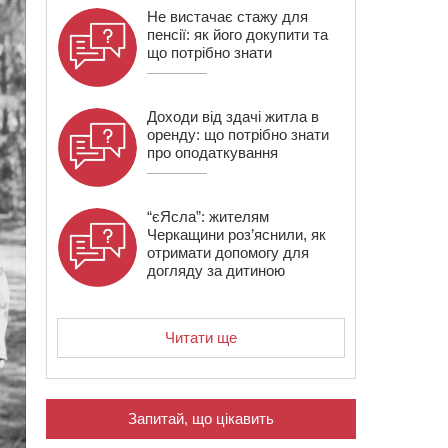
Не вистачає стажу для
пенсії: як його докупити та
що потрібно знати
Доходи від здачі житла в
оренду: що потрібно знати
про оподаткування
“єЯсла”: жителям
Черкащини роз’яснили, як
отримати допомогу для
догляду за дитиною
Читати ще
Запитай, що цікавить