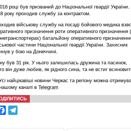
016 році був призваний до Національної гвардії України.
8 року проходив службу за контрактом.
ходив військову службу на посаді бойового медика взв
ративного призначення роти оперативного призначення 
онетранспортерах) батальйону оперативного призначенн
ськової частини Національної гвардії України. Захисник
инув у бою на Донеччині.
ну був 31 рік. У нього залишилась дружина та пасинок,
го він дуже любив, як рідного сина, та не встиг всиновит
сі найцікавіші новини Черкас та регіону можна отримув
 нашому каналі в
Telegram
ОДІЛИТИСЬ
Facebook
Telegram