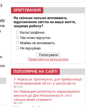
 З
ОПИТУВАННЯ
На скільки сильно впливають
оду
відключення світла на ваше життя,
(на
зокрема роботу?
я
Катастрофічно
Частково відчутно
Майже не впливають
Не відчуваю
и.
Переглянути результати
ати
ПОПУЛЯРНЕ НА САЙТІ
У Черкасах пропонують для приватизації
п’ятиповерховий об’єкт у центрі міста
3 646
На Черкащині розпочнуть нараховувати
виплати до Дня Незалежності: хто і
скільки може отримати
2 466