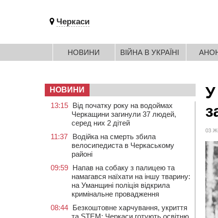
Черкаси
НОВИНИ
ВІЙНА В УКРАЇНІ
АНО
У
НОВИНИ
13:15
Від початку року на водоймах
з
Черкащини загинули 37 людей,
серед них 2 дітей
03 Ж
11:37
Водійка на смерть збила
велосипедиста в Черкаському
районі
09:59
Напав на собаку з палицею та
намагався наїхати на іншу тварину:
на Уманщині поліція відкрила
кримінальне провадження
08:44
Безкоштовне харчування, укриття
та STEM: Черкаси готують освітню