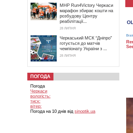
MHP Run4Victory Черкаси
марафон збирає кошти на
розбудову Центру
реабілітації...
28 ЛИПНЯ
Черкаський МСК “Дніпро”
готується до матчів
чемпіонату України з ...
28 ЛИПНЯ
ПОГОДА
Погода
Черкаси
вологість:
тиск:
вітер:
Погода на 10 днів від
sinoptik.ua