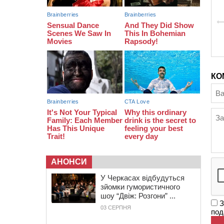
16:07
До 1 вересня у Черкасах
оновлюють дорожню розмітку біля
навчальних закладів (ФОТОФАКТ)
15:39
На честь загиблого захисника і
чемпіона світу в Черкасах відкрили
спортивно-реабілітаційний центр
КО
АНОНСИ
У Черкасах відбудуться
зйомки гумористичного
шоу “Двіж: Розгони” ...
З
03 СЕРПНЯ
под