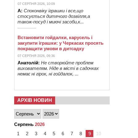
07 СЕРПНЯ 2026, 10:09
А:
Споконвіку іграшки і все,що
стосується дитячого дозвілля,а
також-посуд і миючі засоби,к...
Встановити гойдалки, карусель і
закупити іграшки: у Черкасах просять
покращити умови в дитсадку
07 СЕРПНЯ 2026, 09:36
Анатолій:
Не створюйте проблем
вихователям. Ніде в місті в садочках
немає ні гірок, ні гойдалок, ...
АРХІВ НОВИН
Серпень
2026
1
2
3
4
5
6
7
8
9
10