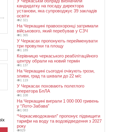
У Черкаській облраді визначили
кандидатку на посаду директора
установи, яка супроводжує 39 закладів
освіти
2 321
На Черкащині правоохоронці затримали
військового, який перебував у СЗЧ
1 365
У Черкасах пропонують перейменувати
три провулки та площу
1 189
Керівницю черкаського реабілітаційного
центру обрали на новий термін
1 137
На Черкащині сьогодні очікують грози,
зливи, град та шквали до 22 м/с
1 119
У Черкасах поховають полеглого
оператора БпЛА
1 108
На Черкащині виграли 1 000 000 гривень
у “Лото-Забава”
1 083
“Черкасиводоканал” пропонує підвищити
оїх
тарифи на воду та водовідведення з 2027
року
929