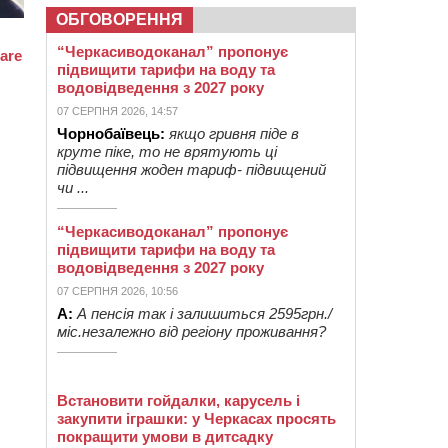
ОБГОВОРЕННЯ
“Черкасиводоканал” пропонує
підвищити тарифи на воду та
водовідведення з 2027 року
07 СЕРПНЯ 2026, 14:57
Чорнобаївець:
якщо гривня піде в
круте піке, то не врятують ці
підвищення жоден тариф- підвищений
чи ...
“Черкасиводоканал” пропонує
підвищити тарифи на воду та
водовідведення з 2027 року
07 СЕРПНЯ 2026, 10:56
А:
А пенсія так і залишиться 2595грн./
міс.незалежно від регіону проживання?
Встановити гойдалки, карусель і
закупити іграшки: у Черкасах просять
покращити умови в дитсадку