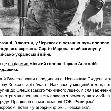
огодні, 3 жовтня, у Черкасах в останню путь провели
лодшого сержанта Сергія Марова, який загинув у
ійсько-українській війні.
о це
повідомив
міський голова Черкас Анатолій
ндаренко.
гій Вячеславович народивсяв с. Новокиївка Скадовсько
ону Херсонської області. Навчався у місцевій школі, пот
упив до Олешківського технічного ліцею, після закінченн
го отримав спеціальність слюсар з ремонту автомобілів
зряду. Працював на маслозаводі ТОВ „Ружицька“
норобом, потім - у аграрній фірмі „Новокиївка“.