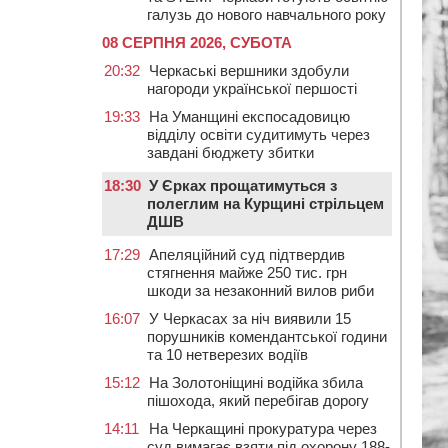
галузь до нового навчального року
08 СЕРПНЯ 2026, СУБОТА
20:32
Черкаські вершники здобули
нагороди української першості
19:33
На Уманщині експосадовицю
відділу освіти судитимуть через
завдані бюджету збитки
18:30
У Єрках прощатимуться з
полеглим на Курщині стрільцем
ДШВ
17:29
Апеляційний суд підтвердив
стягнення майже 250 тис. грн
шкоди за незаконний вилов риби
16:07
У Черкасах за ніч виявили 15
порушників комендантської години
та 10 нетверезих водіїв
15:12
На Золотоніщині водійка збила
пішохода, який перебігав дорогу
14:11
На Черкащині прокуратура через
суд вимагає взяти під охорону 188-