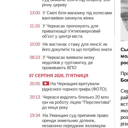
річну церкву
13:00
У Смілі біля магазину під колесами
вантажівки загинула жінка
11:33
У Черкасах пропонують для
приватизації п’ятиповерховий
об’єкт у центрі міста
10:00
Не вистачає стажу для пенсії: як
Сь
його докупити та що потрібно знати
мо
08:23
У Черкасах виявили низку
рос
недоліків у гуртожитку, де
проживають ВПО
Пр
07 СЕРПНЯ 2026, П'ЯТНИЦЯ
Бо
20:55
На Черкащині врятували
рідкісного чорного грифа (ФОТО)
Сер
20:13
Черкаси виділять близько 20 млн
рай
грн на роботу ліцею “Перспектива”
вст
до кінця року
яко
19:34
На Уманщині суд припинив право
ро
оренди земельних ділянок,
різ
незаконно переданих іноземцем