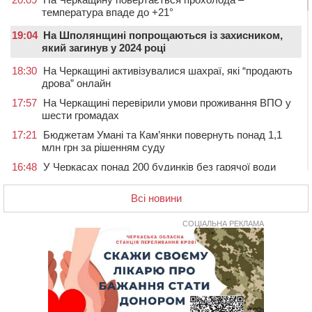
температура впаде до +21°
19:04
На Шполянщині попрощаються із захисником,
який загинув у 2024 році
18:30
На Черкащині активізувалися шахраї, які “продають
дрова” онлайн
17:57
На Черкащині перевірили умови проживання ВПО у
шести громадах
17:21
Бюджетам Умані та Кам’янки повернуть понад 1,1
млн грн за рішенням суду
16:48
У Черкасах понад 200 будинків без гарячої води
(АДРЕСИ)
Всі новини
16:13
На Звенигородщині провели в останню путь
загиблого на Херсонщині військового
СОЦІАЛЬНА РЕКЛАМА
15:37
Сьогодні ЛНЗ зустрінеться з “Карпатами” у Львові
15:01
Поблизу Умані нетверезий водій Jaguar протаранив
два автомобілі
14:29
У Черкасах попрощалися з матросом та
солдатом, які загинули на війні