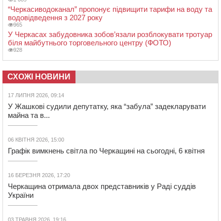
“Черкасиводоканал” пропонує підвищити тарифи на воду та
водовідведення з 2027 року
965
У Черкасах забудовника зобов’язали розблокувати тротуар
біля майбутнього торговельного центру (ФОТО)
928
СХОЖІ НОВИНИ
17 ЛИПНЯ 2026, 09:14
У Жашкові судили депутатку, яка “забула” задекларувати
майна та в...
06 КВІТНЯ 2026, 15:00
Графік вимкнень світла по Черкащині на сьогодні, 6 квітня
16 БЕРЕЗНЯ 2026, 17:20
Черкащина отримала двох представників у Раді суддів
України
03 ТРАВНЯ 2026, 19:16