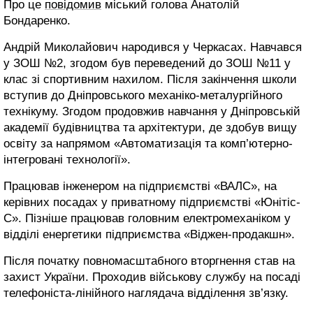
Про це
повідомив
міський голова Анатолій
Бондаренко.
Андрій Миколайович народився у Черкасах. Навчався
у ЗОШ №2, згодом був переведений до ЗОШ №11 у
клас зі спортивним нахилом. Після закінчення школи
вступив до Дніпровського механіко-металургійного
технікуму. Згодом продовжив навчання у Дніпровській
академії будівництва та архітектури, де здобув вищу
освіту за напрямом «Автоматизація та комп’ютерно-
інтегровані технології».
Працював інженером на підприємстві «ВАЛС», на
керівних посадах у приватному підприємстві «Юнітіс-
С». Пізніше працював головним електромеханіком у
відділі енергетики підприємства «Віджен-продакшн».
Після початку повномасштабного вторгнення став на
захист України. Проходив військову службу на посаді
телефоніста-лінійного наглядача відділення зв’язку.