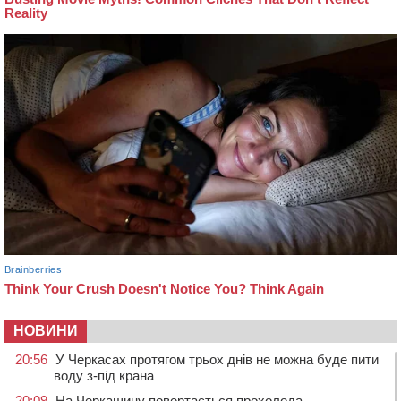
НОВИНИ
20:56
У Черкасах протягом трьох днів не можна буде пити
воду з-під крана
20:09
На Черкащину повертається прохолода –