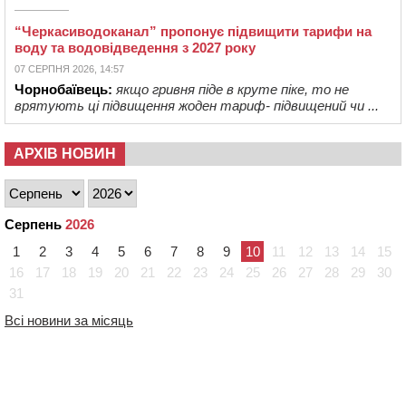
“Черкасиводоканал” пропонує підвищити тарифи на
воду та водовідведення з 2027 року
07 СЕРПНЯ 2026, 14:57
Чорнобаївець:
якщо гривня піде в круте піке, то не
врятують ці підвищення жоден тариф- підвищений чи ...
АРХІВ НОВИН
Серпень
2026
1
2
3
4
5
6
7
8
9
10
11
12
13
14
15
16
17
18
19
20
21
22
23
24
25
26
27
28
29
30
31
Всі новини за місяць