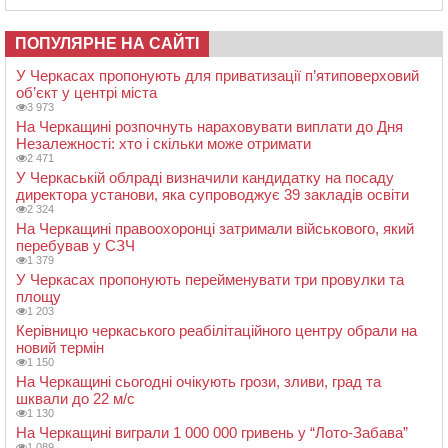
ПОПУЛЯРНЕ НА САЙТІ
У Черкасах пропонують для приватизації п’ятиповерховий
об’єкт у центрі міста
3 973
На Черкащині розпочнуть нараховувати виплати до Дня
Незалежності: хто і скільки може отримати
2 471
У Черкаській облраді визначили кандидатку на посаду
директора установи, яка супроводжує 39 закладів освіти
2 324
На Черкащині правоохоронці затримали військового, який
перебував у СЗЧ
1 379
У Черкасах пропонують перейменувати три провулки та
площу
1 203
Керівницю черкаського реабілітаційного центру обрали на
новий термін
1 150
На Черкащині сьогодні очікують грози, зливи, град та
шквали до 22 м/с
1 130
На Черкащині виграли 1 000 000 гривень у “Лото-Забава”
1 089