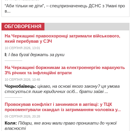
“Аби тільки не діти”, – спецпризначенець ДСНС з Умані про
в...
ОБГОВОРЕННЯ
На Черкащині правоохоронці затримали військового,
який перебував у СЗЧ
10 СЕРПНЯ 2026, 13:01
І:
І два бугаї держать за руки
На Черкащині боржникам за електроенергію нарахують
3% річних та інфляційні втрати
10 СЕРПНЯ 2026, 10:48
Чорнобаївець:
цікаво, на основі якого закону? ця умова
стосується лише юридичних осіб... брати зайві ...
Провокував конфлікт і зачинився в автівці: у ТЦК
прокоментували скандал із затриманням чоловіка у...
09 СЕРПНЯ 2026, 20:28
Коля:
Підари, яке вони мали право проникати до чужої
власності