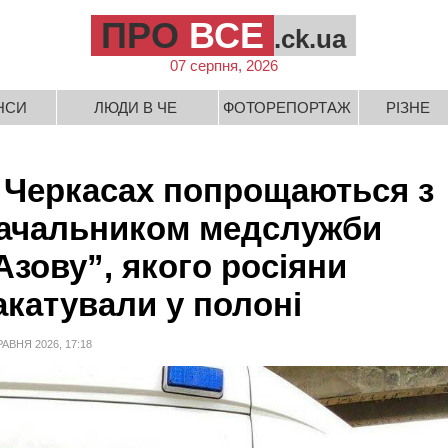
ПРО
ВСЕ
.ck.ua
07 серпня, 2026
НСИ
ЛЮДИ В ЧЕ
ФОТОРЕПОРТАЖ
РІЗНЕ
 Черкасах попрощаються з
ачальником медслужби
Азову”, якого росіяни
акатували у полоні
РАВНЯ 2026, 17:18