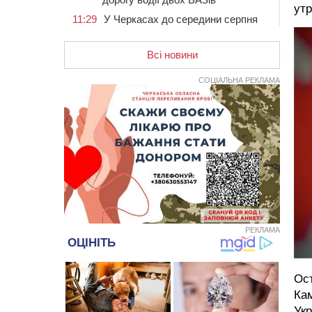
утр
11:29
У Черкасах до середини серпня
обмежать рух транспорту на трьох
вулицях
Всі новини
10:54
На Черкащині кількість укриттів
збільшилась уп’ятеро з початку
СОЦІАЛЬНА РЕКЛАМА
повномасштабної війни
10:15
У Черкасах водій Audi Q5
спричинив аварію, не пропустивши
інший кросовер
09:42
“Черкасиводоканал” пропонує
підвищити тарифи на воду та
водовідведення з 2027 року
09:08
Встановити гойдалки, карусель і
закупити іграшки: у Черкасах
просять покращити умови в
РЕКЛАМА
дитсадку
08:22
“На щиті” у Чорнобаївську
громаду повертається полеглий
Ост
біля Кліщіївки воїн
Кам
Укр