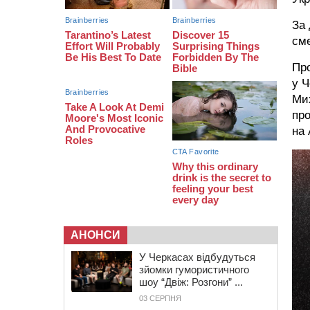
07:30
Понад 968 мільйонів гривень
земельного податку сплатили на
За 
Черкащині
сме
06 СЕРПНЯ 2026, ЧЕТВЕР
21:13
Вісім медалей, з яких чотири
Пр
золоті: черкаські спортсмени
у Ч
тріумфували на чемпіонаті України
Мих
про
на 
АНОНСИ
У Черкасах відбудуться
зйомки гумористичного
шоу “Двіж: Розгони” ...
03 СЕРПНЯ