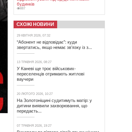
будинків
887
СХОЖІ НОВИНИ
29 КВІТНЯ 2026, 07:32
“Абонент не відповідає”: куди
звертатись, якщо немає зв’язку із з...
13 ТРАВНЯ 2026, 08:27
У Каневі ще троє військових-
переселенців отримають житлові
ваучери
20 ЛЮТОГО 2026, 10:27
На Золотоніщині судитимуть матір: у
дитини виявили захворювання, що
передаєть...
і
07 ТРАВНЯ 2026, 19:27