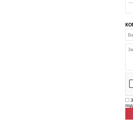
КО
З
под