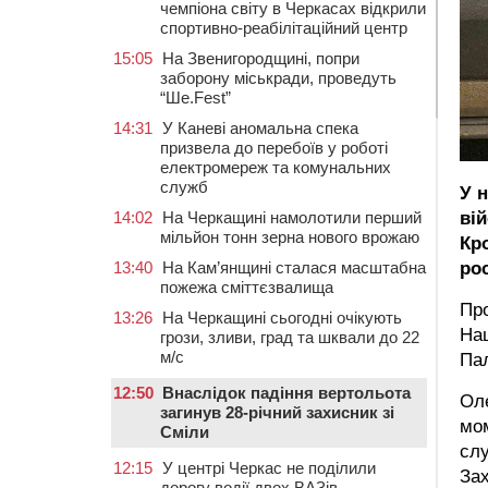
чемпіона світу в Черкасах відкрили
спортивно-реабілітаційний центр
15:05
На Звенигородщині, попри
заборону міськради, проведуть
“Ше.Fest”
14:31
У Каневі аномальна спека
призвела до перебоїв у роботі
електромереж та комунальних
служб
У 
ві
14:02
На Черкащині намолотили перший
мільйон тонн зерна нового врожаю
Кр
ро
13:40
На Кам’янщині сталася масштабна
пожежа сміттєзвалища
Пр
13:26
На Черкащині сьогодні очікують
Нац
грози, зливи, град та шквали до 22
м/с
Па
12:50
Внаслідок падіння вертольота
Оле
загинув 28-річний захисник зі
мом
Сміли
слу
12:15
У центрі Черкас не поділили
Зах
дорогу водії двох ВАЗів