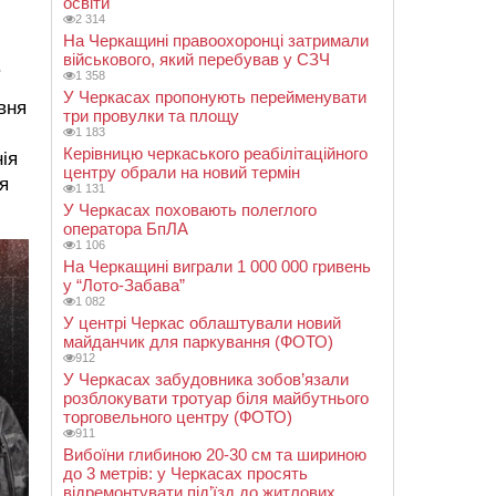
освіти
2 314
На Черкащині правоохоронці затримали
військового, який перебував у СЗЧ
.
1 358
У Черкасах пропонують перейменувати
вня
три провулки та площу
1 183
Керівницю черкаського реабілітаційного
ія
центру обрали на новий термін
я
1 131
У Черкасах поховають полеглого
оператора БпЛА
1 106
На Черкащині виграли 1 000 000 гривень
у “Лото-Забава”
1 082
У центрі Черкас облаштували новий
майданчик для паркування (ФОТО)
912
У Черкасах забудовника зобов’язали
розблокувати тротуар біля майбутнього
торговельного центру (ФОТО)
911
Вибоїни глибиною 20-30 см та шириною
до 3 метрів: у Черкасах просять
відремонтувати під’їзд до житлових