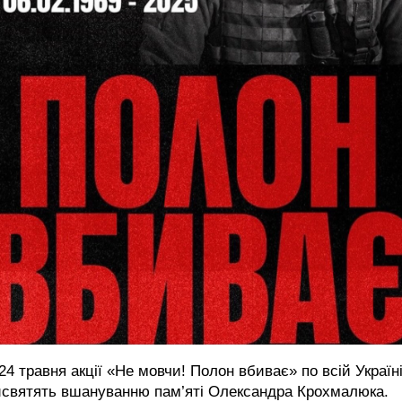
24 травня акції «Не мовчи! Полон вбиває» по всій Україн
исвятять вшануванню пам’яті Олександра Крохмалюка.