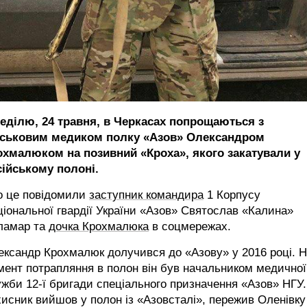
неділю, 24 травня, в Черкасах попрощаються з
йськовим медиком полку «Азов» Олександром
охмалюком на позивний «Кроха», якого закатували у
сійському полоні.
о це повідомили
заступник командира
1 Корпусу
іональної гвардії України «Азов» Святослав «Калина»
ламар та
дочка Крохмалюка
в соцмережах.
ксандр Крохмалюк долучився до «Азову» у 2016 році. 
ент потрапляння в полон він був начальником медичної
жби 12-ї бригади спеціального призначення «Азов» НГУ.
исник вийшов у полон із «Азовсталі», пережив Оленівку