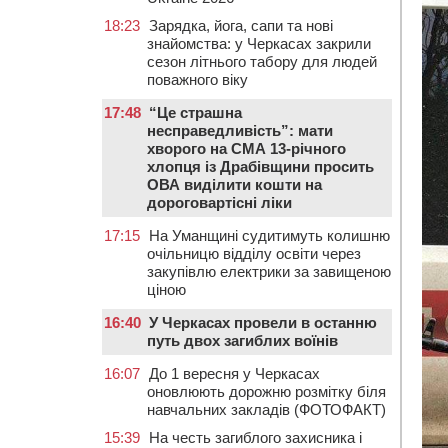
18:23
Зарядка, йога, сапи та нові
знайомства: у Черкасах закрили
сезон літнього табору для людей
поважного віку
17:48
“Це страшна
несправедливість”: мати
хворого на СМА 13-річного
хлопця із Драбівщини просить
ОВА виділити кошти на
дороговартісні ліки
17:15
На Уманщині судитимуть колишню
очільницю відділу освіти через
закупівлю електрики за завищеною
ціною
16:40
У Черкасах провели в останню
путь двох загиблих воїнів
16:07
До 1 вересня у Черкасах
оновлюють дорожню розмітку біля
навчальних закладів (ФОТОФАКТ)
15:39
На честь загиблого захисника і