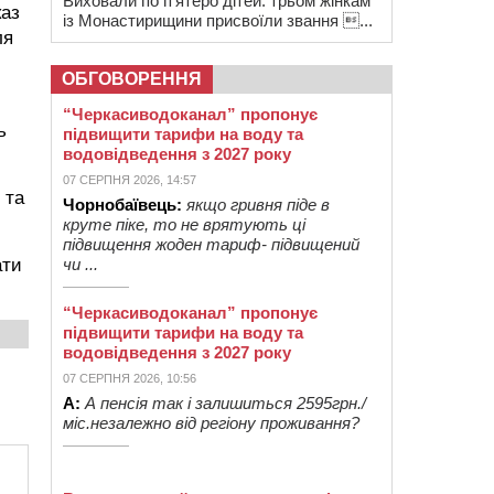
Виховали по п’ятеро дітей: трьом жінкам
каз
із Монастирищини присвоїли звання ...
ля
ОБГОВОРЕННЯ
“Черкасиводоканал” пропонує
ь
підвищити тарифи на воду та
водовідведення з 2027 року
07 СЕРПНЯ 2026, 14:57
 та
Чорнобаївець:
якщо гривня піде в
круте піке, то не врятують ці
підвищення жоден тариф- підвищений
чи ...
ати
“Черкасиводоканал” пропонує
підвищити тарифи на воду та
водовідведення з 2027 року
07 СЕРПНЯ 2026, 10:56
А:
А пенсія так і залишиться 2595грн./
міс.незалежно від регіону проживання?