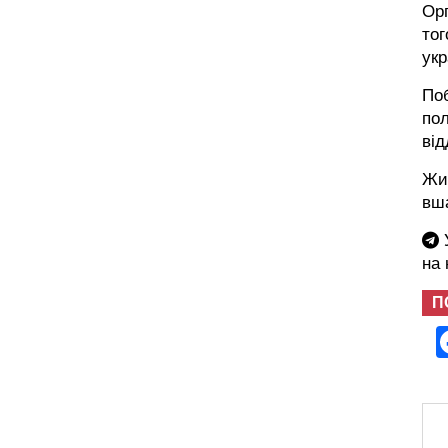
Орг
тог
укр
Поб
пол
від
Жи
вша
У
на
П