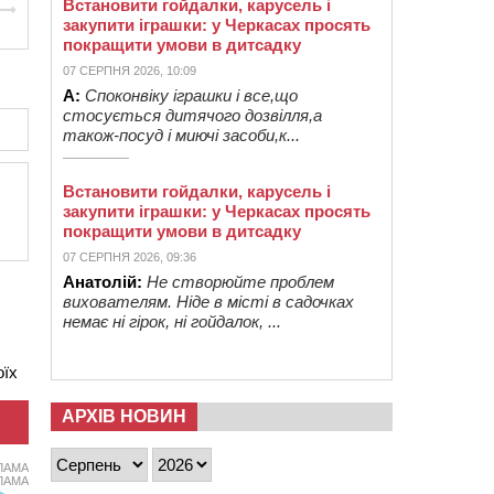
Встановити гойдалки, карусель і
закупити іграшки: у Черкасах просять
покращити умови в дитсадку
07 СЕРПНЯ 2026, 10:09
А:
Споконвіку іграшки і все,що
стосується дитячого дозвілля,а
також-посуд і миючі засоби,к...
Встановити гойдалки, карусель і
закупити іграшки: у Черкасах просять
покращити умови в дитсадку
07 СЕРПНЯ 2026, 09:36
Анатолій:
Не створюйте проблем
вихователям. Ніде в місті в садочках
немає ні гірок, ні гойдалок, ...
оїх
АРХІВ НОВИН
ЛАМА
ЛАМА