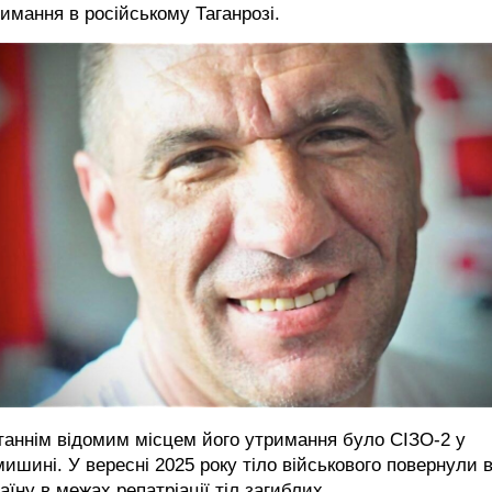
имання в російському Таганрозі.
аннім відомим місцем його утримання було СІЗО-2 у
ишині. У вересні 2025 року тіло військового повернули 
аїну в межах репатріації тіл загиблих.