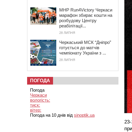
MHP Run4Victory Черкаси
марафон збирає кошти на
розбудову Центру
реабілітації...
28 ЛИПНЯ
Черкаський МСК “Дніпро”
готується до матчів
чемпіонату України з ...
28 ЛИПНЯ
ПОГОДА
Погода
Черкаси
вологість:
тиск:
вітер:
Погода на 10 днів від
sinoptik.ua
23-
пр