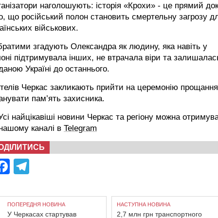
анізатори наголошують: історія «Крохи» - це прямий до
о, що російський полон становить смертельну загрозу д
аїнських військових.
ратими згадують Олександра як людину, яка навіть у
оні підтримувала інших, не втрачала віри та залишалас
даною Україні до останнього.
телів Черкас закликають прийти на церемонію прощання
нувати пам’ять захисника.
сі найцікавіші новини Черкас та регіону можна отримув
 нашому каналі в
Telegram
ОДІЛИТИСЬ
Facebook
Telegram
ПОПЕРЕДНЯ НОВИНА
НАСТУПНА НОВИНА
У Черкасах стартував
2,7 млн грн транспортного