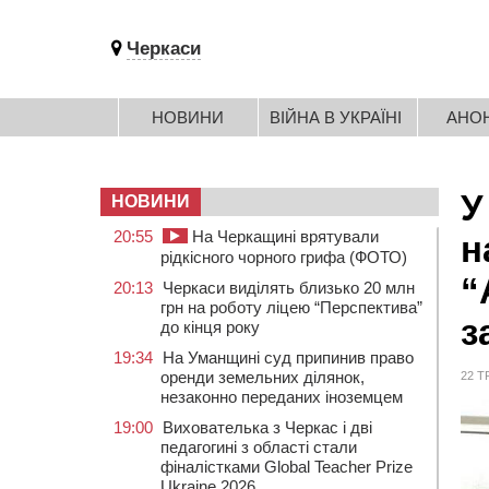
Черкаси
НОВИНИ
ВІЙНА В УКРАЇНІ
АНО
У
НОВИНИ
20:55
На Черкащині врятували
н
рідкісного чорного грифа (ФОТО)
“
20:13
Черкаси виділять близько 20 млн
грн на роботу ліцею “Перспектива”
з
до кінця року
19:34
На Уманщині суд припинив право
оренди земельних ділянок,
22 Т
незаконно переданих іноземцем
19:00
Вихователька з Черкас і дві
педагогині з області стали
фіналістками Global Teacher Prize
Ukraine 2026