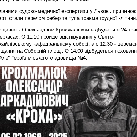
даними судово-медичної експертизи у Львові, причиною
рті стали перелом ребер та тупа травма грудної клітини
ощання з Олександром Крохмалюком відбудеться 24 тра
еркасах. О 11:10 пройде відспівування у Свято-
айлівському кафедральному соборі, а о 12:30 - церемон
щання на Соборній площі. О 14.00 відбудеться похованн
Алеї Героїв міського кладовища №4.