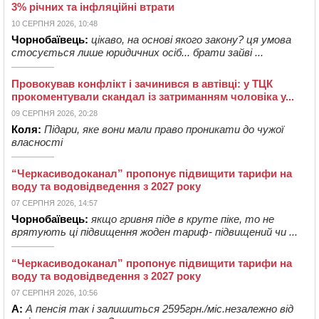
3% річних та інфляційні втрати
10 СЕРПНЯ 2026, 10:48
Чорнобаївець:
цікаво, на основі якого закону? ця умова
стосується лише юридичних осіб... брати зайві ...
Провокував конфлікт і зачинився в автівці: у ТЦК
прокоментували скандал із затриманням чоловіка у...
09 СЕРПНЯ 2026, 20:28
Коля:
Підари, яке вони мали право проникати до чужої
власності
“Черкасиводоканал” пропонує підвищити тарифи на
воду та водовідведення з 2027 року
07 СЕРПНЯ 2026, 14:57
Чорнобаївець:
якщо гривня піде в круте піке, то не
врятують ці підвищення жоден тариф- підвищений чи ...
“Черкасиводоканал” пропонує підвищити тарифи на
воду та водовідведення з 2027 року
07 СЕРПНЯ 2026, 10:56
А:
А пенсія так і залишиться 2595грн./міс.незалежно від