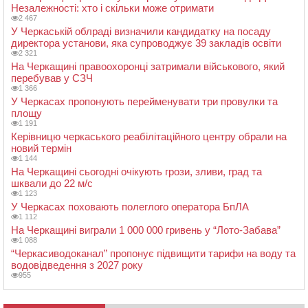
Незалежності: хто і скільки може отримати
2 467
У Черкаській облраді визначили кандидатку на посаду
директора установи, яка супроводжує 39 закладів освіти
2 321
На Черкащині правоохоронці затримали військового, який
перебував у СЗЧ
1 366
У Черкасах пропонують перейменувати три провулки та
площу
1 191
Керівницю черкаського реабілітаційного центру обрали на
новий термін
1 144
На Черкащині сьогодні очікують грози, зливи, град та
шквали до 22 м/с
1 123
У Черкасах поховають полеглого оператора БпЛА
1 112
На Черкащині виграли 1 000 000 гривень у “Лото-Забава”
1 088
“Черкасиводоканал” пропонує підвищити тарифи на воду та
водовідведення з 2027 року
955