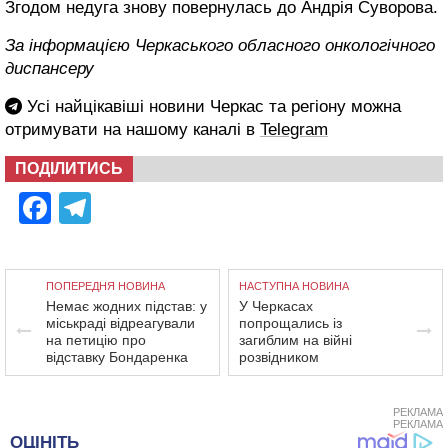
Згодом недуга знову повернулась до Андрія Суворова.
За інформацією Черкаського обласного онкологічного
диспансеру
Усі найцікавіші новини Черкас та регіону можна
отримувати на нашому каналі в
Telegram
ПОДІЛИТИСЬ
Facebook
Telegram
ПОПЕРЕДНЯ НОВИНА
НАСТУПНА НОВИНА
Немає жодних підстав: у
У Черкасах
міськраді відреагували
попрощались із
на петицію про
загиблим на війні
відставку Бондаренка
розвідником
РЕКЛАМА
РЕКЛАМА