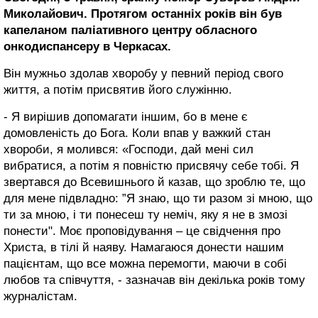
Миколайович. Протягом останніх років він був
капеланом паліативного центру обласного
онкодиспансеру в Черкасах.
Він мужньо здолав хворобу у певний період свого
життя, а потім присвятив його служінню.
- Я вирішив допомагати іншим, бо в мене є
домовленість до Бога. Коли впав у важкий стан
хвороби, я молився: «Господи, дай мені сил
вибратися, а потім я повністю присвячу себе тобі. Я
звертався до Всевишнього й казав, що зроблю те, що
для мене підвладно: ”Я знаю, що ти разом зі мною, що
ти за мною, і ти понесеш ту неміч, яку я не в змозі
понести". Моє проповідування – це свідчення про
Христа, в тілі й наяву. Намагаюся донести нашим
пацієнтам, що все можна перемогти, маючи в собі
любов та співчуття, - зазначав він декілька років тому
журналістам.