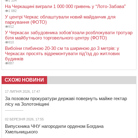
1 104
На Черкащині виграли 1 000 000 гривень у “Лото-Забава”
1 082
У центрі Черкас облаштували новий майданчик для
паркування (ФОТО)
912
У Черкасах забудовника зобов’язали розблокувати тротуар
біля майбутнього торговельного центру (ФОТО)
910
Вибоїни глибиною 20-30 см та шириною до 3 метрів: у
Черкасах просять відремонтувати під’їзд до житлових
будинків
887
СХОЖІ НОВИНИ
17 ЛИПНЯ 2026, 17:47
За позовом прокуратури державі повернуть майже гектар
лісу на Золотоніщині
02 БЕРЕЗНЯ 2026, 17:55
Випускника ЧНУ нагородили орденом Богдана
Хмельницького