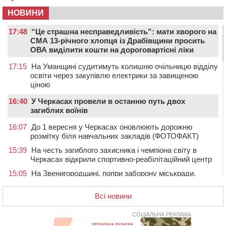
НОВИНИ
17:48
“Це страшна несправедливість”: мати хворого на
СМА 13-річного хлопця із Драбівщини просить
ОВА виділити кошти на дороговартісні ліки
17:15
На Уманщині судитимуть колишню очільницю відділу
освіти через закупівлю електрики за завищеною
ціною
16:40
У Черкасах провели в останню путь двох
загиблих воїнів
16:07
До 1 вересня у Черкасах оновлюють дорожню
розмітку біля навчальних закладів (ФОТОФАКТ)
15:39
На честь загиблого захисника і чемпіона світу в
Черкасах відкрили спортивно-реабілітаційний центр
15:05
На Звенигородщині, попри заборону міськради,
проведуть “Ше.Fest”
Всі новини
14:31
У Каневі аномальна спека призвела до перебоїв у
роботі електромереж та комунальних служб
СОЦІАЛЬНА РЕКЛАМА
14:02
На Черкащині намолотили перший мільйон тонн