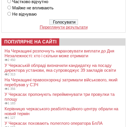
Частково відчутно
Майже не впливають
Не відчуваю
Переглянути результати
ПОПУЛЯРНЕ НА САЙТІ
На Черкащині розпочнуть нараховувати виплати до Дня
Незалежності: хто і скільки може отримати
2 450
У Черкаській облраді визначили кандидатку на посаду
директора установи, яка супроводжує 39 закладів освіти
2 313
На Черкащині правоохоронці затримали військового, який
перебував у СЗЧ
1 356
У Черкасах пропонують перейменувати три провулки та
площу
1 183
Керівницю черкаського реабілітаційного центру обрали на
новий термін
1 127
У Черкасах поховають полеглого оператора БпЛА