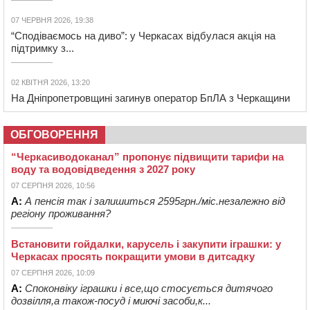
07 ЧЕРВНЯ 2026, 19:38
“Сподіваємось на диво”: у Черкасах відбулася акція на
підтримку з...
02 КВІТНЯ 2026, 13:20
На Дніпропетровщині загинув оператор БпЛА з Черкащини
ОБГОВОРЕННЯ
“Черкасиводоканал” пропонує підвищити тарифи на
воду та водовідведення з 2027 року
07 СЕРПНЯ 2026, 10:56
А:
А пенсія так і залишиться 2595грн./міс.незалежно від
регіону проживання?
Встановити гойдалки, карусель і закупити іграшки: у
Черкасах просять покращити умови в дитсадку
07 СЕРПНЯ 2026, 10:09
А:
Споконвіку іграшки і все,що стосується дитячого
дозвілля,а також-посуд і миючі засоби,к...