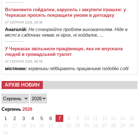
Встановити гойдалки, карусель і закупити іграшки: у
Черкасах просять покращити умови в дитсадку
07 СЕРПНЯ 2026, 09:36
Анатолій:
Не створюйте проблем вихователям. Ніде в
місті в садочках немає ні гірок, ні гойдалок, ...
У Черкасах звільнили працівницю, яка не впускала
людей в громадський туалет
07 СЕРПНЯ 2026, 08:39
містянин:
керівники підбирають працівників подобію собі
АРХІВ НОВИН
Серпень
2026
1
2
3
4
5
6
7
8
9
10
11
12
13
14
15
16
17
18
19
20
21
22
23
24
25
26
27
28
29
30
31