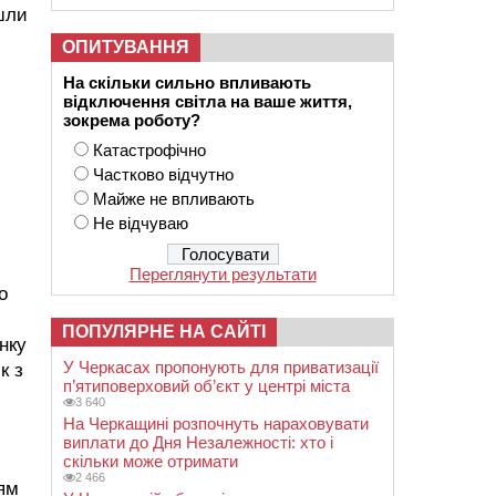
йшли
ОПИТУВАННЯ
На скільки сильно впливають
відключення світла на ваше життя,
зокрема роботу?
Катастрофічно
Частково відчутно
Майже не впливають
Не відчуваю
Переглянути результати
о
ПОПУЛЯРНЕ НА САЙТІ
нку
У Черкасах пропонують для приватизації
к з
п’ятиповерховий об’єкт у центрі міста
3 640
На Черкащині розпочнуть нараховувати
виплати до Дня Незалежності: хто і
скільки може отримати
2 466
ям