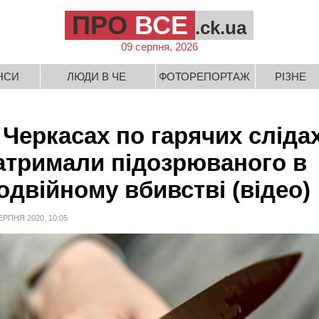
ПРО
ВСЕ
.ck.ua
09 серпня, 2026
НСИ
ЛЮДИ В ЧЕ
ФОТОРЕПОРТАЖ
РІЗНЕ
 Черкасах по гарячих сліда
атримали підозрюваного в
одвійному вбивстві (відео)
ЕРПНЯ 2020, 10:05