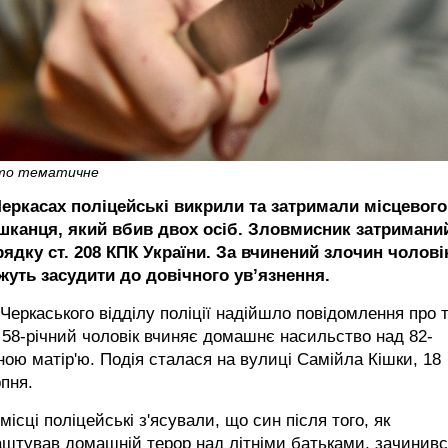
то тематичне
Черкасах поліцейські викрили та затримали місцевого
шканця, який вбив двох осіб. Зловмисник затримани
рядку ст. 208 КПК України. За вчинений злочин чолові
жуть засудити до довічного ув’язнення.
Черкаського відділу поліції надійшло повідомлення про т
58-річний чоловік вчиняє домашнє насильство над 82-
ною матір'ю. Подія сталася на вулиці Самійла Кішки, 18
пня.
місці поліцейські з'ясували, що син після того, як
штував домашній терор над літніми батьками, зачинивс