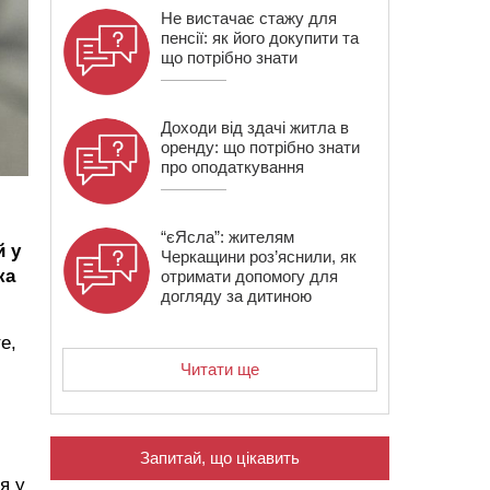
Не вистачає стажу для
пенсії: як його докупити та
що потрібно знати
Доходи від здачі житла в
оренду: що потрібно знати
про оподаткування
“єЯсла”: жителям
й у
Черкащини роз’яснили, як
ка
отримати допомогу для
догляду за дитиною
е,
Читати ще
Запитай, що цікавить
я у