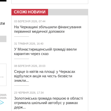
СХОЖІ НОВИНИ
03 БЕРЕЗНЯ 2026, 07:44
ати
На Черкащині збільшили фінансування
первинної медичної допомоги
31 ТРАВНЯ 2026, 16:40
У Монастирищенській громаді ввели
карантин через сказ
08 БЕРЕЗНЯ 2026, 20:03
Серце із квітів на площі: у Черкасах
відбулася акція на честь безвісти
зникли...
23 ЧЕРВНЯ 2026, 17:34
ЛАМА
Золотоніська громада першою в області
ЛАМА
отримала шкільний автобус у рамках
держ...