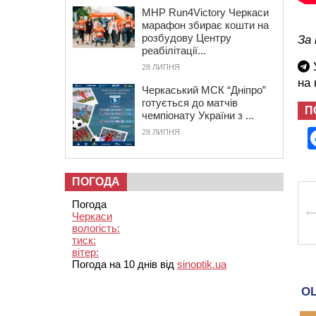
MHP Run4Victory Черкаси
марафон збирає кошти на
розбудову Центру
За 
реабілітації...
У
28 ЛИПНЯ
на
Черкаський МСК “Дніпро”
готується до матчів
П
чемпіонату України з ...
28 ЛИПНЯ
ПОГОДА
Погода
Черкаси
вологість:
тиск:
вітер:
Погода на 10 днів від
sinoptik.ua