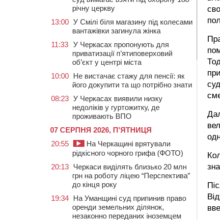
річну церкву
сво
пол
13:00
У Смілі біля магазину під колесами
вантажівки загинула жінка
Пра
11:33
У Черкасах пропонують для
пом
приватизації п’ятиповерховий
Тод
об’єкт у центрі міста
при
10:00
Не вистачає стажу для пенсії: як
суд
його докупити та що потрібно знати
сме
08:23
У Черкасах виявили низку
недоліків у гуртожитку, де
Дал
проживають ВПО
вел
07 СЕРПНЯ 2026, П'ЯТНИЦЯ
одн
20:55
На Черкащині врятували
рідкісного чорного грифа (ФОТО)
Кол
зна
20:13
Черкаси виділять близько 20 млн
грн на роботу ліцею “Перспектива”
до кінця року
Піс
Від
19:34
На Уманщині суд припинив право
оренди земельних ділянок,
вве
незаконно переданих іноземцем