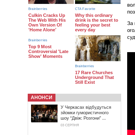
16:07
До 1 вересня у Черкасах
вол
оновлюють дорожню розмітку біля
навчальних закладів (ФОТОФАКТ)
поз
15:39
На честь загиблого захисника і
За 
чемпіона світу в Черкасах відкрили
ого
спортивно-реабілітаційний центр
суд
АНОНСИ
У Черкасах відбудуться
зйомки гумористичного
шоу “Двіж: Розгони” ...
03 СЕРПНЯ