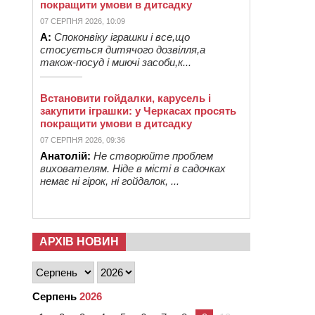
покращити умови в дитсадку
07 СЕРПНЯ 2026, 10:09
А:
Споконвіку іграшки і все,що
стосується дитячого дозвілля,а
також-посуд і миючі засоби,к...
Встановити гойдалки, карусель і
закупити іграшки: у Черкасах просять
покращити умови в дитсадку
07 СЕРПНЯ 2026, 09:36
Анатолій:
Не створюйте проблем
вихователям. Ніде в місті в садочках
немає ні гірок, ні гойдалок, ...
АРХІВ НОВИН
Серпень
2026