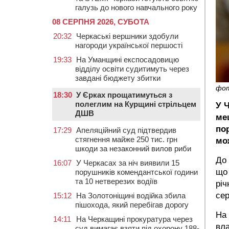
галузь до нового навчального року
08 СЕРПНЯ 2026, СУБОТА
20:32
Черкаські вершники здобули
нагороди української першості
19:33
На Уманщині експосадовицю
відділу освіти судитимуть через
завдані бюджету збитки
фо
18:30
У Єрках прощатимуться з
полеглим на Курщині стрільцем
У 
ДШВ
ме
по
17:29
Апеляційний суд підтвердив
стягнення майже 250 тис. грн
мо
шкоди за незаконний вилов риби
До 
16:07
У Черкасах за ніч виявили 15
що 
порушників комендантської години
та 10 нетверезих водіїв
річ
сер
15:12
На Золотоніщині водійка збила
пішохода, який перебігав дорогу
На 
14:11
На Черкащині прокуратура через
вла
суд вимагає взяти під охорону 188-