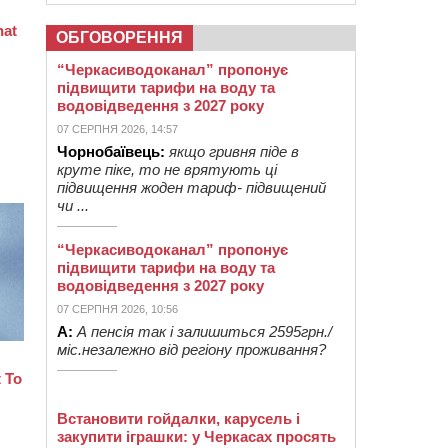
ОБГОВОРЕННЯ
“Черкасиводоканал” пропонує
підвищити тарифи на воду та
водовідведення з 2027 року
07 СЕРПНЯ 2026, 14:57
Чорнобаївець:
якщо гривня піде в
круте піке, то не врятують ці
підвищення жоден тариф- підвищений
чи ...
“Черкасиводоканал” пропонує
підвищити тарифи на воду та
водовідведення з 2027 року
07 СЕРПНЯ 2026, 10:56
А:
А пенсія так і залишиться 2595грн./
міс.незалежно від регіону проживання?
Встановити гойдалки, карусель і
закупити іграшки: у Черкасах просять