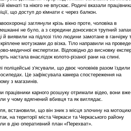
їй кімнаті та нікого не впускає. Родичі вказали працівни
іції, що доступ до кімнати є через балкон.
воохоронці заглянули крізь вікно проте, чоловіка в
ешканні не було, а з середини доносився трупний запах
і й виявили на підлозі тіло людини замотане в ганчірку 
кріплене мотузками до візка. Тіло направили на провед
ово-медичної експертизи. Відповідно до висновку експе
рть настала внаслідок колото-різаної рани на спині.
і поліцейські з'ясували, що двоє чоловіків разом їздили
осипедах. Це зафіксувала камера спостереження на
ому з магазинів.
и працівники карного розшуку отримали відео, вони вже
ли у чому вдягнений вбивця та як виглядає.
ля, встановили, що він зник з місця злочину на мотоцикл
так, на території міста Черкаси та Черкаського району
ли в дію оперативний план «Перехват».