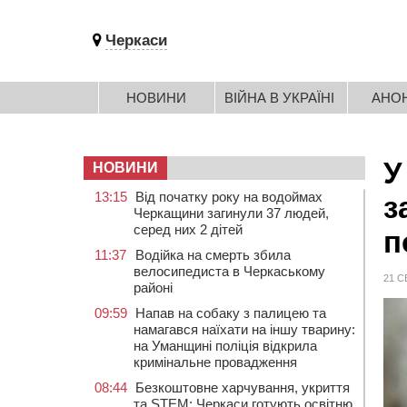
Черкаси
НОВИНИ
ВІЙНА В УКРАЇНІ
АНО
У
НОВИНИ
13:15
Від початку року на водоймах
з
Черкащини загинули 37 людей,
серед них 2 дітей
п
11:37
Водійка на смерть збила
велосипедиста в Черкаському
21 С
районі
09:59
Напав на собаку з палицею та
намагався наїхати на іншу тварину:
на Уманщині поліція відкрила
кримінальне провадження
08:44
Безкоштовне харчування, укриття
та STEM: Черкаси готують освітню