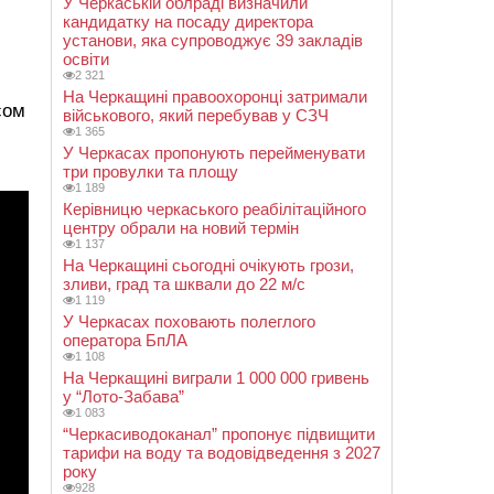
У Черкаській облраді визначили
кандидатку на посаду директора
установи, яка супроводжує 39 закладів
освіти
2 321
На Черкащині правоохоронці затримали
сом
військового, який перебував у СЗЧ
1 365
У Черкасах пропонують перейменувати
три провулки та площу
1 189
Керівницю черкаського реабілітаційного
центру обрали на новий термін
1 137
На Черкащині сьогодні очікують грози,
зливи, град та шквали до 22 м/с
1 119
У Черкасах поховають полеглого
оператора БпЛА
1 108
На Черкащині виграли 1 000 000 гривень
у “Лото-Забава”
1 083
“Черкасиводоканал” пропонує підвищити
тарифи на воду та водовідведення з 2027
року
928