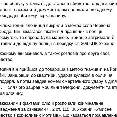
 час обшуку у кімнаті, де сталося вбивство, слідчі зна
ільні телефони й документи, які належали ще одному
передодні вбитому черкащанину.
кілька годин злочинця викрили в межах села Червона
бода. Він намагався тікати від працівників поліції
сосмугою, та спроба була марною. Вбивцю затримали й
тавили до відділу поліції в порядку ст. 208 КПК України.
коєному він зізнався, а також розповів про друге своє
вство.
ерпня він прийшов до товариша з метою “наживи” на йог
ні. Зайшовши до квартири, ударив кулаком в обличчя
подаря, а потім завдав ножем смертельного удару в діля
. Після чого забрав мобільні телефони, документи та вті
ця злочину.
вказаними фактами слідчі розпочали кримінальне
вадження за ознаками ч. 2 ст. 115 КК України «Умисне
вство з корисливих мотивів», що карається позбавленн