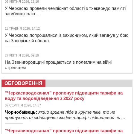
05 КВІТНЯ 2026, 13:16
У Черкасах провели чемпіонат області з тхеквондо пам’яті
загиблих поліц...
11 ТРАВНЯ 2026, 14:12
У Черкасах попрощалися із захисником, який загинув у бою
на Запорізькій області
27 КВІТНЯ 2026, 09:19
На Звенигородщині прощаються з полеглим на війні
стрільцем
ОБГОВОРЕННЯ
“Черкасиводоканал” пропонує підвищити тарифи на
воду та водовідведення з 2027 року
07 СЕРПНЯ 2026, 14:57
Чорнобаївець:
якщо гривня піде в круте піке, то не
врятують ці підвищення жоден тариф- підвищений чи ...
“Черкасиводоканал” пропонує підвищити тарифи на