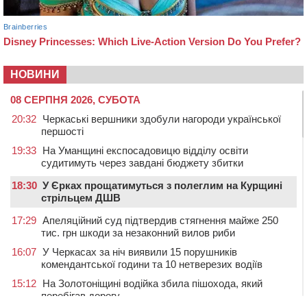
НОВИНИ
08 СЕРПНЯ 2026, СУБОТА
20:32
Черкаські вершники здобули нагороди української
першості
19:33
На Уманщині експосадовицю відділу освіти
судитимуть через завдані бюджету збитки
18:30
У Єрках прощатимуться з полеглим на Курщині
стрільцем ДШВ
17:29
Апеляційний суд підтвердив стягнення майже 250
тис. грн шкоди за незаконний вилов риби
16:07
У Черкасах за ніч виявили 15 порушників
комендантської години та 10 нетверезих водіїв
15:12
На Золотоніщині водійка збила пішохода, який
перебігав дорогу