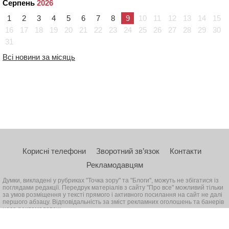
Серпень
2026
1
2
3
4
5
6
7
8
9
10
11
12
13
14
15
16
17
18
19
20
21
22
23
24
25
26
27
28
29
30
31
Всі новини за місяць
Корисні телефони
Зворотний зв’язок
Контакти
Рекламодавцям
Думки, викладені у рубриках "Точка зору" та "Блоги", можуть не збігатися із
поглядами редакції. Передрук матеріалів з сайту "Про все" можливий тільки
за умов розміщення у тексті прямого і активного посилання на сайт не далі
першого абзацу. Відповідальність за зміст рекламних оголошень та банерів
несе рекламодавець
© 2026, Всі права захищені