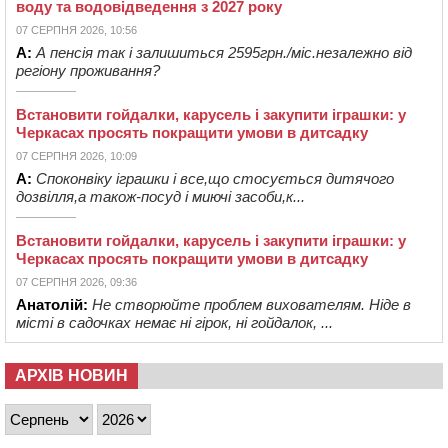
воду та водовідведення з 2027 року
07 СЕРПНЯ 2026, 10:56
А:
А пенсія так і залишиться 2595грн./міс.незалежно від
регіону проживання?
Встановити гойдалки, карусель і закупити іграшки: у
Черкасах просять покращити умови в дитсадку
07 СЕРПНЯ 2026, 10:09
А:
Споконвіку іграшки і все,що стосується дитячого
дозвілля,а також-посуд і миючі засоби,к...
Встановити гойдалки, карусель і закупити іграшки: у
Черкасах просять покращити умови в дитсадку
07 СЕРПНЯ 2026, 09:36
Анатолій:
Не створюйте проблем вихователям. Ніде в
місті в садочках немає ні гірок, ні гойдалок, ...
АРХІВ НОВИН