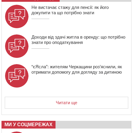
14:02
На Черкащині намолотили перший мільйон тонн
зерна нового врожаю
Не вистачає стажу для пенсії: як його
докупити та що потрібно знати
13:40
На Кам’янщині сталася масштабна пожежа
сміттєзвалища
Доходи від здачі житла в оренду: що потрібно
знати про оподаткування
“єЯсла”: жителям Черкащини роз’яснили, як
отримати допомогу для догляду за дитиною
Читати ще
МИ У СОЦМЕРЕЖАХ