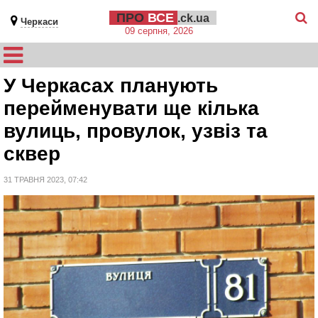
ПРО
ВСЕ
.ck.ua
Черкаси
09 серпня, 2026
У Черкасах планують
перейменувати ще кілька
вулиць, провулок, узвіз та
сквер
31 ТРАВНЯ 2023, 07:42