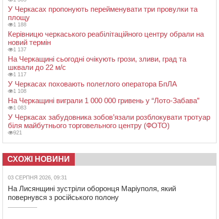
У Черкасах пропонують перейменувати три провулки та
площу
1 188
Керівницю черкаського реабілітаційного центру обрали на
новий термін
1 137
На Черкащині сьогодні очікують грози, зливи, град та
шквали до 22 м/с
1 117
У Черкасах поховають полеглого оператора БпЛА
1 108
На Черкащині виграли 1 000 000 гривень у “Лото-Забава”
1 083
У Черкасах забудовника зобов’язали розблокувати тротуар
біля майбутнього торговельного центру (ФОТО)
921
СХОЖІ НОВИНИ
03 СЕРПНЯ 2026, 09:31
На Лисянщині зустріли оборонця Маріуполя, який
повернувся з російського полону