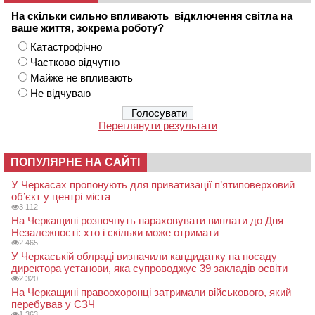
На скільки сильно впливають відключення світла на
ваше життя, зокрема роботу?
Катастрофічно
Частково відчутно
Майже не впливають
Не відчуваю
Переглянути результати
ПОПУЛЯРНЕ НА САЙТІ
У Черкасах пропонують для приватизації п’ятиповерховий
об’єкт у центрі міста
3 112
На Черкащині розпочнуть нараховувати виплати до Дня
Незалежності: хто і скільки може отримати
2 465
У Черкаській облраді визначили кандидатку на посаду
директора установи, яка супроводжує 39 закладів освіти
2 320
На Черкащині правоохоронці затримали військового, який
перебував у СЗЧ
1 363