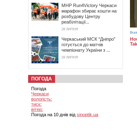
MHP Run4Victory Черкаси
марафон збирає кошти на
розбудову Центру
реабілітації...
28 ЛИПНЯ
Черкаський МСК “Дніпро”
готується до матчів
чемпіонату України з ...
28 ЛИПНЯ
ПОГОДА
Погода
Черкаси
вологість:
тиск:
вітер:
Погода на 10 днів від
sinoptik.ua