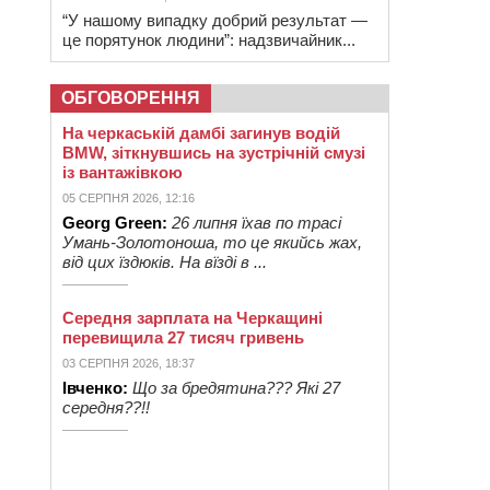
“У нашому випадку добрий результат —
це порятунок людини”: надзвичайник...
ОБГОВОРЕННЯ
На черкаській дамбі загинув водій
BMW, зіткнувшись на зустрічній смузі
із вантажівкою
05 СЕРПНЯ 2026, 12:16
Georg Green:
26 липня їхав по трасі
Умань-Золотоноша, то це якийсь жах,
від цих їздюків. На вїзді в ...
Середня зарплата на Черкащині
перевищила 27 тисяч гривень
03 СЕРПНЯ 2026, 18:37
Івченко:
Що за бредятина??? Які 27
середня??!!