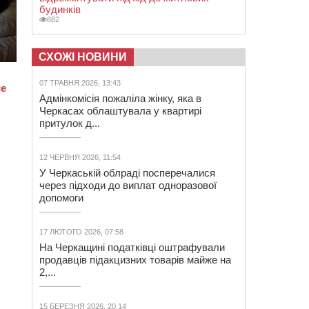
будинків
882
СХОЖІ НОВИНИ
07 ТРАВНЯ 2026, 13:43
Адмінкомісія пожаліла жінку, яка в
Черкасах облаштувала у квартирі
притулок д...
12 ЧЕРВНЯ 2026, 11:54
У Черкаській облраді посперечалися
через підходи до виплат одноразової
допомоги
17 ЛЮТОГО 2026, 07:58
На Черкащині податківці оштрафували
продавців підакцизних товарів майже на
2,...
15 БЕРЕЗНЯ 2026, 20:14