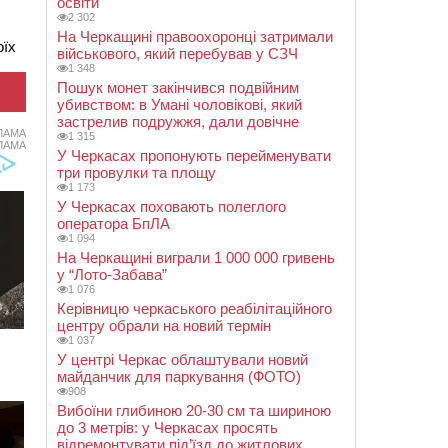
освіти
2 302
На Черкащині правоохоронці затримали
оїх
військового, який перебував у СЗЧ
1 348
Пошук монет закінчився подвійним
убивством: в Умані чоловікові, який
застрелив подружжя, дали довічне
ЛАМА
1 315
ЛАМА
У Черкасах пропонують перейменувати
три провулки та площу
1 173
У Черкасах поховають полеглого
оператора БпЛА
1 094
На Черкащині виграли 1 000 000 гривень
у “Лото-Забава”
1 076
Керівницю черкаського реабілітаційного
центру обрали на новий термін
1 037
У центрі Черкас облаштували новий
майданчик для паркування (ФОТО)
908
Вибоїни глибиною 20-30 см та шириною
до 3 метрів: у Черкасах просять
відремонтувати під’їзд до житлових