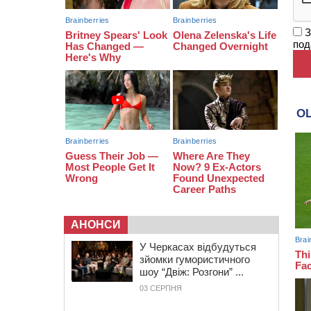
на чемпіонаті України з веслування
19:40
Бійці КОРДу Черкащини
З
повернулися з фронту: на зміну їм
под
вирушили побратими
АНОНСИ
У Черкасах відбудуться
зйомки гумористичного
шоу “Двіж: Розгони” ...
03 СЕРПНЯ