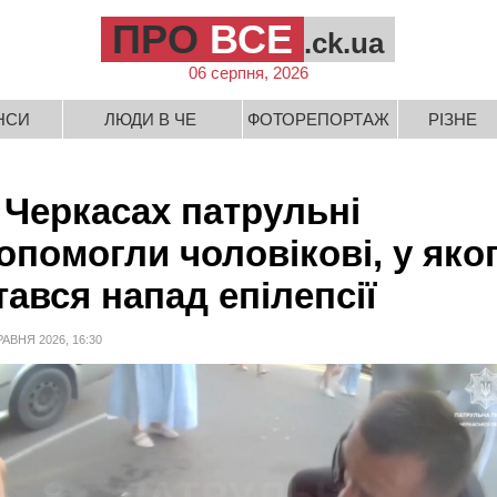
ПРО
ВСЕ
.ck.ua
06 серпня, 2026
НСИ
ЛЮДИ В ЧЕ
ФОТОРЕПОРТАЖ
РІЗНЕ
 Черкасах патрульні
опомогли чоловікові, у яко
тався напад епілепсії
РАВНЯ 2026, 16:30