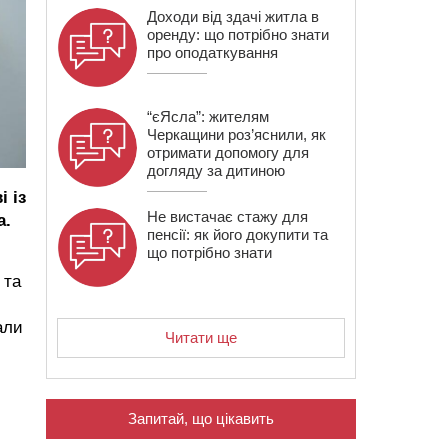
Доходи від здачі житла в
оренду: що потрібно знати
про оподаткування
“єЯсла”: жителям
Черкащини роз’яснили, як
отримати допомогу для
догляду за дитиною
 із
Не вистачає стажу для
а.
пенсії: як його докупити та
що потрібно знати
 та
али
Читати ще
Запитай, що цікавить