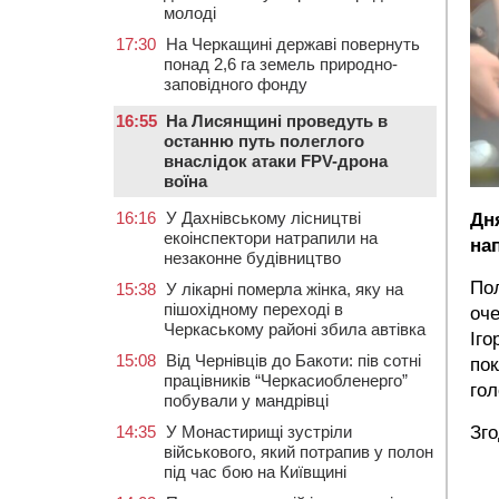
молоді
17:30
На Черкащині державі повернуть
понад 2,6 га земель природно-
заповідного фонду
16:55
На Лисянщині проведуть в
останню путь полеглого
внаслідок атаки FPV-дрона
воїна
16:16
У Дахнівському лісництві
Дн
екоінспектори натрапили на
нап
незаконне будівництво
Пол
15:38
У лікарні померла жінка, яку на
пішохідному переході в
оче
Черкаському районі збила автівка
Іго
15:08
Від Чернівців до Бакоти: пів сотні
пок
працівників “Черкасиобленерго”
гол
побували у мандрівці
Зго
14:35
У Монастирищі зустріли
військового, який потрапив у полон
під час бою на Київщині