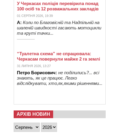
У Черкасах поліція перевірила понад
100 осіб та 12 розважальних закладів
01 СЕРПНЯ 2026, 19:39
А:
Коли по Благовісній та Надпільній на
шаленій швидкості гасають мотоцикли
та круті тачки...
“Туалетна схема” не спрацювала:
Черкасам повернули майже 2 га землі
31 ЛИПНЯ 2026, 13:27
Петро Борисович:
не поділились?... всі
знають, як це працює. Легко
відслідкувати, хто,як,якими рішеннями...
АРХІВ НОВИН