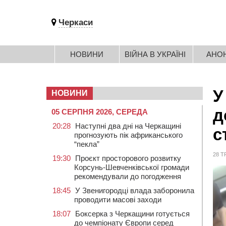
Черкаси
НОВИНИ
ВІЙНА В УКРАЇНІ
АНО
У
НОВИНИ
д
05 СЕРПНЯ 2026, СЕРЕДА
20:28
Наступні два дні на Черкащині
с
прогнозують пік африканського
“пекла”
28 Т
19:30
Проєкт просторового розвитку
Корсунь-Шевченківської громади
рекомендували до погодження
18:45
У Звенигородці влада заборонила
проводити масові заходи
18:07
Боксерка з Черкащини готується
до чемпіонату Європи серед