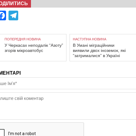
ОДІЛИТИСЬ
Facebook
Telegram
ПОПЕРЕДНЯ НОВИНА
НАСТУПНА НОВИНА
У Черкасах неподалік “Азоту”
В Умані міграційники
згорів мікроавтобус
виявили двох іноземок, які
“затрималися” в Україні
МЕНТАРІ