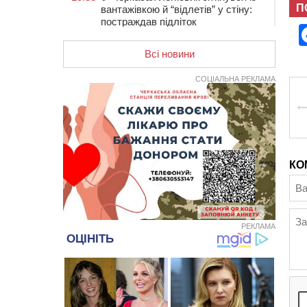
П
вантажівкою й “відлетів” у стіну:
постраждав підліток
09:49
ДНК-експертиза через 21 місяць
Всі новини
підтвердила загибель захисника
зі Сміли
СОЦІАЛЬНА РЕКЛАМА
09:13
У Черкасах 18-річний хлопець
поранив себе ножем у відділенні
пошти
08:50
Керівницю черкаського
реабілітаційного центру обрали на
новий термін
КО
08:11
Вчителька зі Сміли увійшла до
півфіналу Global Teacher Prize
Ukraine 2026
07:29
По 5 тисяч гривень на підготовку
РЕКЛАМА
до школи: як оформити “Пакунок
школяра”
04 СЕРПНЯ 2026, ВІВТОРОК
20:54
На Черкащині очікують пік спеки
20:13
Черкащина здобула вісім медалей