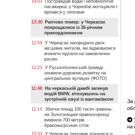
14:03
Постраждав водій і неповнолітня
пасажирка: у Чорнобаї мотоцикліст
врізався у легковик
13:30
Раптово помер: у Черкасах
попрощалися із 35-річним
прикордонником
12:59
У Черкасах нагородили двох
місцевих жителів, які відмовилися
вчиняти підпали на замовлення
росіян
12:23
У Руськополянській громаді
оновили дорожню розмітку на
центральних вулицях (ФОТО)
11:48
На черкаській дамбі загинув
водій BMW, зіткнувшись на
зустрічній смузі із вантажівкою
За 
об
11:14
Збитки понад 100 тисяч гривень:
на Золотоніщині правоохоронці
У
виявили 700 метрів
браконьєрських сіток
на
10:33
У Черкасах легковик зіткнувся із