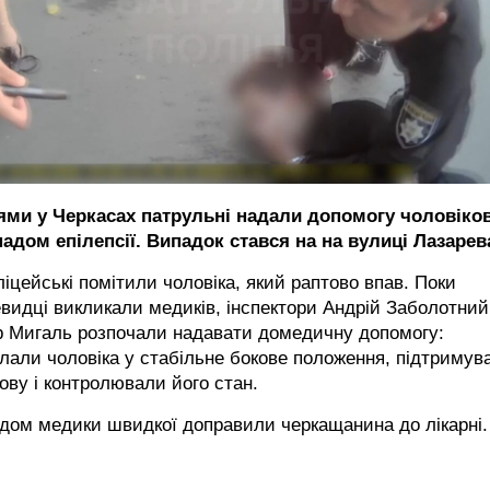
ями у Черкасах патрульні надали допомогу чоловікові
адом епілепсії. Випадок стався на на вулиці Лазарев
іцейські помітили чоловіка, який раптово впав. Поки
видці викликали медиків, інспектори Андрій Заболотний
р Мигаль розпочали надавати домедичну допомогу:
лали чоловіка у стабільне бокове положення, підтримув
ову і контролювали його стан.
дом медики швидкої доправили черкащанина до лікарні.