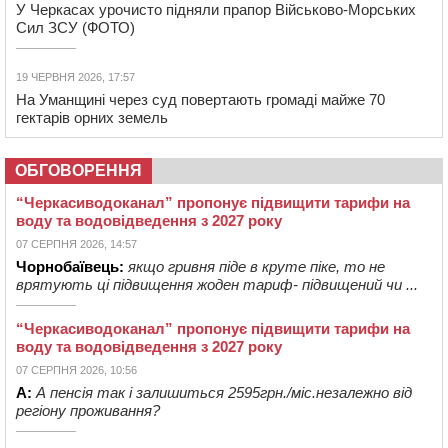
У Черкасах урочисто підняли прапор Військово-Морських
Сил ЗСУ (ФОТО)
19 ЧЕРВНЯ 2026, 17:57
На Уманщині через суд повертають громаді майже 70
гектарів орних земель
ОБГОВОРЕННЯ
“Черкасиводоканал” пропонує підвищити тарифи на
воду та водовідведення з 2027 року
07 СЕРПНЯ 2026, 14:57
Чорнобаївець:
якщо гривня піде в круте піке, то не
врятують ці підвищення жоден тариф- підвищений чи ...
“Черкасиводоканал” пропонує підвищити тарифи на
воду та водовідведення з 2027 року
07 СЕРПНЯ 2026, 10:56
А:
А пенсія так і залишиться 2595грн./міс.незалежно від
регіону проживання?