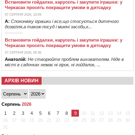
Встановити гойдалки, карусель і закупити іграшки: у
Черкасах просять покращити умови в дитсадку
07 СЕРПНЯ 2026, 10:09
А:
Споконвіку іграшки і все,що стосується дитячого
дозвілля,а також-посуд і миючі засоби,к...
Встановити гойдалки, карусель і закупити іграшки: у
Черкасах просять покращити умови в дитсадку
07 СЕРПНЯ 2026, 09:36
Анатолій:
Не створюйте проблем вихователям. Ніде в
місті в садочках немає ні гірок, ні гойдалок, ...
АРХІВ НОВИН
Серпень
2026
1
2
3
4
5
6
7
8
9
10
11
12
13
14
15
16
17
18
19
20
21
22
23
24
25
26
27
28
29
30
31