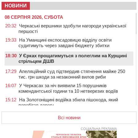
НОВИНИ
08 СЕРПНЯ 2026, СУБОТА
20:32
Черкаські вершники здобули нагороди української
першості
19:33
На Уманщині експосадовицю відділу освіти
судитимуть через завдані бюджету збитки
18:30
У Єрках прощатимуться з полеглим на Курщині
стрільцем ДШВ
17:29
Апеляційний суд підтвердив стягнення майже 250
тис. грн шкоди за незаконний вилов риби
16:07
У Черкасах за ніч виявили 15 порушників
комендантської години та 10 нетверезих водіїв
15:12
На Золотоніщині водійка збила пішохода, який
перебігав дорогу
14:11
На Черкащині прокуратура через суд вимагає взяти
Всі новини
під охорону 188-річну церкву
13:00
У Смілі біля магазину під колесами вантажівки
СОЦІАЛЬНА РЕКЛАМА
загинула жінка