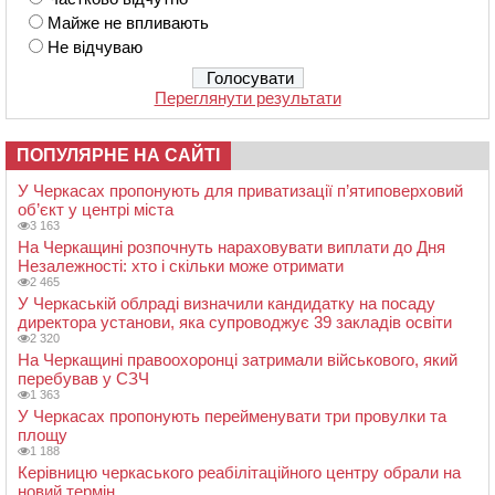
Майже не впливають
Не відчуваю
Переглянути результати
ПОПУЛЯРНЕ НА САЙТІ
У Черкасах пропонують для приватизації п’ятиповерховий
об’єкт у центрі міста
3 163
На Черкащині розпочнуть нараховувати виплати до Дня
Незалежності: хто і скільки може отримати
2 465
У Черкаській облраді визначили кандидатку на посаду
директора установи, яка супроводжує 39 закладів освіти
2 320
На Черкащині правоохоронці затримали військового, який
перебував у СЗЧ
1 363
У Черкасах пропонують перейменувати три провулки та
площу
1 188
Керівницю черкаського реабілітаційного центру обрали на
новий термін