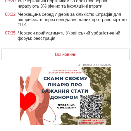
09:20
На Черкащині боржникам за електроенергію
нарахують 3% річних та інфляційні втрати
08:22
Черкащина серед лідерів за кількістю штрафів для
підприємств через неподання даних про транспорт до
ТЦК
07:35
Черкаси прийматимуть Український урбаністичний
форум: реєстрація
09 СЕРПНЯ 2026, НЕДІЛЯ
Всі новини
19:08
На Чорнобаївщині конфіскували землю на користь
держави, але оренду не припинили: прокуратура
звернулася до суду
СОЦІАЛЬНА РЕКЛАМА
17:27
У Черкасах триває завершальний етап прийому заяв
на літній відпочинок дітей пільгових категорій
15:32
«Будеш пожежним!»: рятувальник з Умані про
професію, що почалася з його власного порятунку
13:15
Від початку року на водоймах Черкащини загинули
37 людей, серед них 2 дітей
11:37
Водійка на смерть збила велосипедиста в
Черкаському районі
09:59
Напав на собаку з палицею та намагався наїхати на