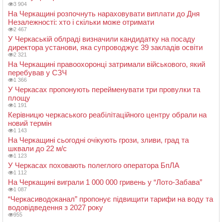
3 904
На Черкащині розпочнуть нараховувати виплати до Дня
Незалежності: хто і скільки може отримати
2 467
У Черкаській облраді визначили кандидатку на посаду
директора установи, яка супроводжує 39 закладів освіти
2 321
На Черкащині правоохоронці затримали військового, який
перебував у СЗЧ
1 366
У Черкасах пропонують перейменувати три провулки та
площу
1 191
Керівницю черкаського реабілітаційного центру обрали на
новий термін
1 143
На Черкащині сьогодні очікують грози, зливи, град та
шквали до 22 м/с
1 123
У Черкасах поховають полеглого оператора БпЛА
1 112
На Черкащині виграли 1 000 000 гривень у “Лото-Забава”
1 087
“Черкасиводоканал” пропонує підвищити тарифи на воду та
водовідведення з 2027 року
955