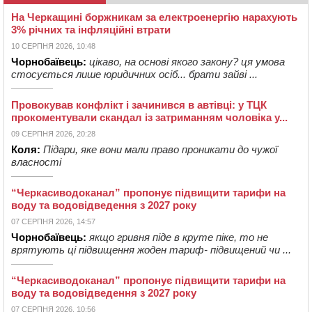
На Черкащині боржникам за електроенергію нарахують
3% річних та інфляційні втрати
10 СЕРПНЯ 2026, 10:48
Чорнобаївець:
цікаво, на основі якого закону? ця умова
стосується лише юридичних осіб... брати зайві ...
Провокував конфлікт і зачинився в автівці: у ТЦК
прокоментували скандал із затриманням чоловіка у...
09 СЕРПНЯ 2026, 20:28
Коля:
Підари, яке вони мали право проникати до чужої
власності
“Черкасиводоканал” пропонує підвищити тарифи на
воду та водовідведення з 2027 року
07 СЕРПНЯ 2026, 14:57
Чорнобаївець:
якщо гривня піде в круте піке, то не
врятують ці підвищення жоден тариф- підвищений чи ...
“Черкасиводоканал” пропонує підвищити тарифи на
воду та водовідведення з 2027 року
07 СЕРПНЯ 2026, 10:56