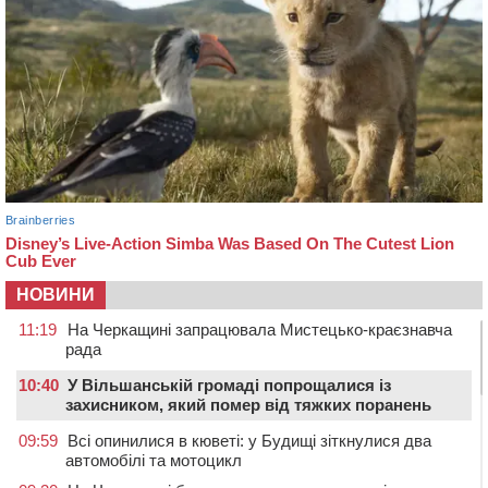
НОВИНИ
11:19
На Черкащині запрацювала Мистецько-краєзнавча
рада
10:40
У Вільшанській громаді попрощалися із
захисником, який помер від тяжких поранень
09:59
Всі опинилися в кюветі: у Будищі зіткнулися два
автомобілі та мотоцикл