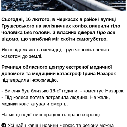
Сьогодні, 16 лютого, в Черкасах в районі вулиці
Грушевського на залізничних коліях виявили тіло
чоловіка без голови. З власних джерел
Про все
відомо, що загиблий міг скоїти самогубство.
Як повідомляють очевидці, труп чоловіка лежав
животом до землі.
Речниця обласного центру екстреної медичної
допомоги та медицини катастроф Ірина Назарок
підтвердила інформацію.
- Виклик був близько 16-ої години, - коментує Назарок.
- Під колеса потяга потрапила людина. На жаль,
медики констатували смерть.
На місці події нині працюють правоохоронці.
Усі найцікавіші новини Черкас та регіону можна