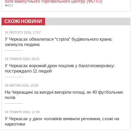
біля майбутнього торговельного центру (ФОТО)
921
СХОЖІ НОВИНИ
24 ЛЮТОГО 2026, 17:57
У Черкасах обвалилася “стріла” будівельного крана:
загинула людина
24 ТРАВНЯ 2026, 09:41
У Черкасах ворожий дрон поцілив у багатоповерхівку:
постраждало 11 людей
06 КВІТНЯ 2026, 10:56
На Черкащині за вихідні вигоріли площі, як 40 футбольних
полів
09 ТРАВНЯ 2026, 17:49
У Черкасах у двох чоловіків виявили речовини, схожі на
наркотики