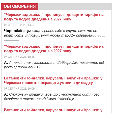
ОБГОВОРЕННЯ
“Черкасиводоканал” пропонує підвищити тарифи на
воду та водовідведення з 2027 року
07 СЕРПНЯ 2026, 14:57
Чорнобаївець:
якщо гривня піде в круте піке, то не
врятують ці підвищення жоден тариф- підвищений чи ...
“Черкасиводоканал” пропонує підвищити тарифи на
воду та водовідведення з 2027 року
07 СЕРПНЯ 2026, 10:56
А:
А пенсія так і залишиться 2595грн./міс.незалежно від
регіону проживання?
Встановити гойдалки, карусель і закупити іграшки: у
Черкасах просять покращити умови в дитсадку
07 СЕРПНЯ 2026, 10:09
А:
Споконвіку іграшки і все,що стосується дитячого
дозвілля,а також-посуд і миючі засоби,к...
Встановити гойдалки, карусель і закупити іграшки: у