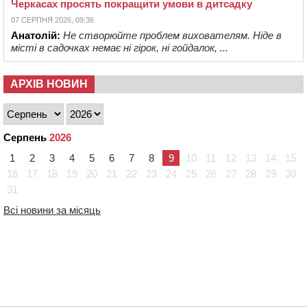
Черкасах просять покращити умови в дитсадку
07 СЕРПНЯ 2026, 09:36
Анатолій:
Не створюйте проблем вихователям. Ніде в
місті в садочках немає ні гірок, ні гойдалок, ...
АРХІВ НОВИН
Серпень
2026
1
2
3
4
5
6
7
8
9
10
11
12
13
14
15
16
17
18
19
20
21
22
23
24
25
26
27
28
29
30
31
Всі новини за місяць