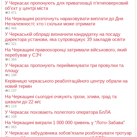
У Черкасах пропонують для приватизації п’ятиповерховий
об’єкт у центрі міста
3 471
На Черкащині розпочнуть нараховувати виплати до Дня
Незалежності: хто і скільки може отримати
2 466
У Черкаській облраді визначили кандидатку на посаду
директора установи, яка супроводжує 39 закладів освіти
2 321
На Черкащині правоохоронці затримали військового, який
перебував у СЗЧ
1 364
У Черкасах пропонують перейменувати три провулки та
площу
1 188
Керівницю черкаського реабілітаційного центру обрали на
новий термін
1 137
На Черкащині сьогодні очікують грози, зливи, град та
шквали до 22 м/с
1 119
У Черкасах поховають полеглого оператора БпЛА
1 108
На Черкащині виграли 1 000 000 гривень у “Лото-Забава”
1 083
У Черкасах забудовника зобов’язали розблокувати тротуар