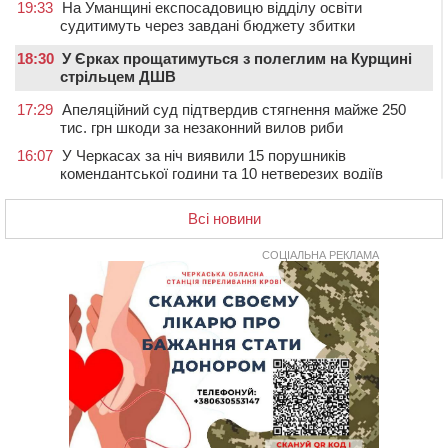
19:33
На Уманщині експосадовицю відділу освіти
судитимуть через завдані бюджету збитки
18:30
У Єрках прощатимуться з полеглим на Курщині
стрільцем ДШВ
17:29
Апеляційний суд підтвердив стягнення майже 250
тис. грн шкоди за незаконний вилов риби
16:07
У Черкасах за ніч виявили 15 порушників
комендантської години та 10 нетверезих водіїв
15:12
На Золотоніщині водійка збила пішохода, який
Всі новини
перебігав дорогу
14:11
На Черкащині прокуратура через суд вимагає взяти
СОЦІАЛЬНА РЕКЛАМА
під охорону 188-річну церкву
13:00
У Смілі біля магазину під колесами вантажівки
загинула жінка
11:33
У Черкасах пропонують для приватизації
п’ятиповерховий об’єкт у центрі міста
10:00
Не вистачає стажу для пенсії: як його докупити та що
потрібно знати
08:23
У Черкасах виявили низку недоліків у гуртожитку, де