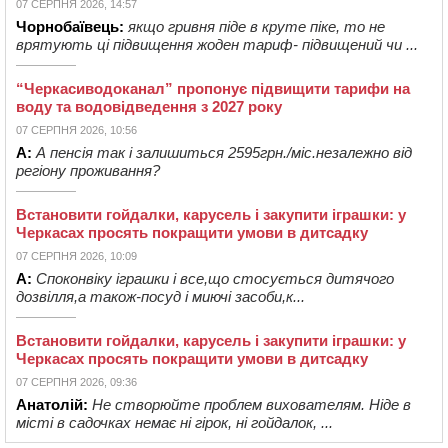
07 СЕРПНЯ 2026, 14:57
Чорнобаївець:
якщо гривня піде в круте піке, то не
врятують ці підвищення жоден тариф- підвищений чи ...
“Черкасиводоканал” пропонує підвищити тарифи на
воду та водовідведення з 2027 року
07 СЕРПНЯ 2026, 10:56
А:
А пенсія так і залишиться 2595грн./міс.незалежно від
регіону проживання?
Встановити гойдалки, карусель і закупити іграшки: у
Черкасах просять покращити умови в дитсадку
07 СЕРПНЯ 2026, 10:09
А:
Споконвіку іграшки і все,що стосується дитячого
дозвілля,а також-посуд і миючі засоби,к...
Встановити гойдалки, карусель і закупити іграшки: у
Черкасах просять покращити умови в дитсадку
07 СЕРПНЯ 2026, 09:36
Анатолій:
Не створюйте проблем вихователям. Ніде в
місті в садочках немає ні гірок, ні гойдалок, ...