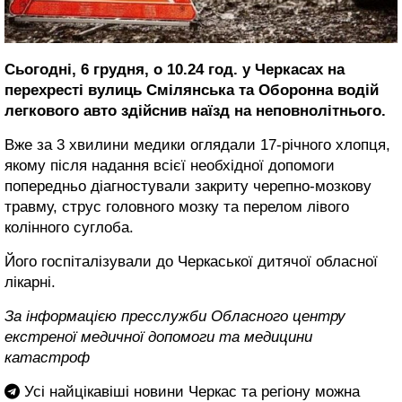
Сьогодні, 6 грудня, о 10.24 год. у Черкасах на
перехресті вулиць Смілянська та Оборонна водій
легкового авто здійснив наїзд на неповнолітнього.
Вже за 3 хвилини медики оглядали 17-річного хлопця,
якому після надання всієї необхідної допомоги
попередньо діагностували закриту черепно-мозкову
травму, струс головного мозку та перелом лівого
колінного суглоба.
Його госпіталізували до Черкаської дитячої обласної
лікарні.
За інформацією пресслужби Обласного центру
екстреної медичної допомоги та медицини
катастроф
Усі найцікавіші новини Черкас та регіону можна