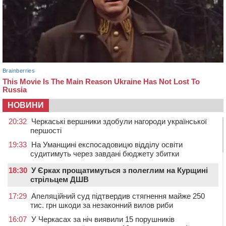
НОВИНИ
20:32
Черкаські вершники здобули нагороди української
першості
19:33
На Уманщині експосадовицю відділу освіти
судитимуть через завдані бюджету збитки
18:30
У Єрках прощатимуться з полеглим на Курщині
стрільцем ДШВ
17:29
Апеляційний суд підтвердив стягнення майже 250
тис. грн шкоди за незаконний вилов риби
16:07
У Черкасах за ніч виявили 15 порушників