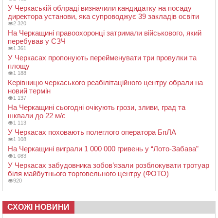
У Черкаській облраді визначили кандидатку на посаду
директора установи, яка супроводжує 39 закладів освіти
2 320
На Черкащині правоохоронці затримали військового, який
перебував у СЗЧ
1 361
У Черкасах пропонують перейменувати три провулки та
площу
1 188
Керівницю черкаського реабілітаційного центру обрали на
новий термін
1 137
На Черкащині сьогодні очікують грози, зливи, град та
шквали до 22 м/с
1 113
У Черкасах поховають полеглого оператора БпЛА
1 108
На Черкащині виграли 1 000 000 гривень у “Лото-Забава”
1 083
У Черкасах забудовника зобов’язали розблокувати тротуар
біля майбутнього торговельного центру (ФОТО)
920
СХОЖІ НОВИНИ