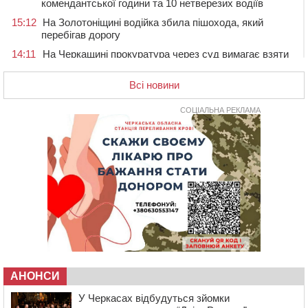
комендантської години та 10 нетверезих водіїв
15:12
На Золотоніщині водійка збила пішохода, який
перебігав дорогу
14:11
На Черкащині прокуратура через суд вимагає взяти
під охорону 188-річну церкву
Всі новини
13:00
У Смілі біля магазину під колесами вантажівки
загинула жінка
СОЦІАЛЬНА РЕКЛАМА
11:33
У Черкасах пропонують для приватизації
п’ятиповерховий об’єкт у центрі міста
10:00
Не вистачає стажу для пенсії: як його докупити та що
потрібно знати
08:23
У Черкасах виявили низку недоліків у гуртожитку, де
проживають ВПО
07 СЕРПНЯ 2026, П'ЯТНИЦЯ
20:55
На Черкащині врятували рідкісного чорного грифа
(ФОТО)
20:13
Черкаси виділять близько 20 млн грн на роботу
АНОНСИ
ліцею “Перспектива” до кінця року
19:34
На Уманщині суд припинив право оренди земельних
У Черкасах відбудуться зйомки
ділянок, незаконно переданих іноземцем