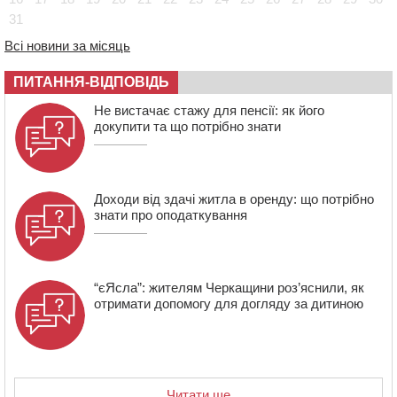
31
14:31
У Каневі аномальна спека призвела до перебоїв у
роботі електромереж та комунальних служб
Всі новини за місяць
14:02
На Черкащині намолотили перший мільйон тонн
зерна нового врожаю
ПИТАННЯ-ВІДПОВІДЬ
13:40
На Кам’янщині сталася масштабна пожежа
Не вистачає стажу для пенсії: як його
сміттєзвалища
докупити та що потрібно знати
Доходи від здачі житла в оренду: що потрібно
знати про оподаткування
“єЯсла”: жителям Черкащини роз’яснили, як
отримати допомогу для догляду за дитиною
Читати ще