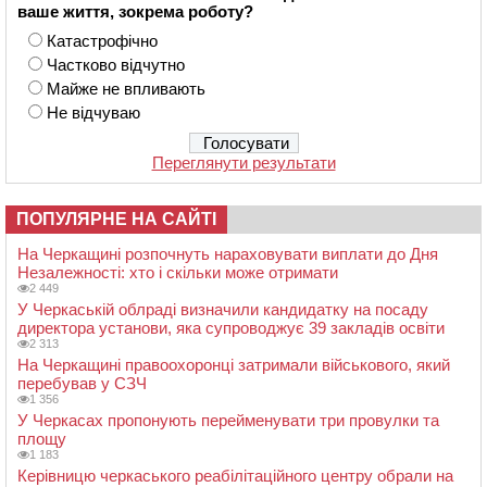
ваше життя, зокрема роботу?
Катастрофічно
Частково відчутно
Майже не впливають
Не відчуваю
Переглянути результати
ПОПУЛЯРНЕ НА САЙТІ
На Черкащині розпочнуть нараховувати виплати до Дня
Незалежності: хто і скільки може отримати
2 449
У Черкаській облраді визначили кандидатку на посаду
директора установи, яка супроводжує 39 закладів освіти
2 313
На Черкащині правоохоронці затримали військового, який
перебував у СЗЧ
1 356
У Черкасах пропонують перейменувати три провулки та
площу
1 183
Керівницю черкаського реабілітаційного центру обрали на