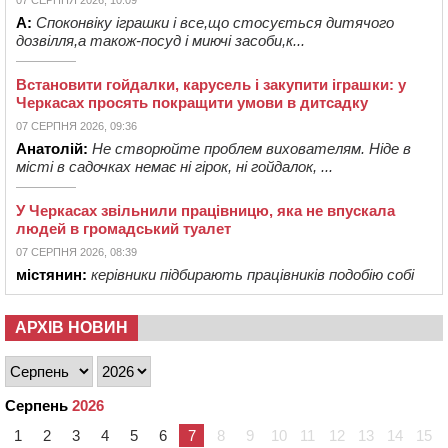
07 СЕРПНЯ 2026, 10:09
А:
Споконвіку іграшки і все,що стосується дитячого
дозвілля,а також-посуд і миючі засоби,к...
Встановити гойдалки, карусель і закупити іграшки: у
Черкасах просять покращити умови в дитсадку
07 СЕРПНЯ 2026, 09:36
Анатолій:
Не створюйте проблем вихователям. Ніде в
місті в садочках немає ні гірок, ні гойдалок, ...
У Черкасах звільнили працівницю, яка не впускала
людей в громадський туалет
07 СЕРПНЯ 2026, 08:39
містянин:
керівники підбирають працівників подобію собі
АРХІВ НОВИН
Серпень
2026
1
2
3
4
5
6
7
8
9
10
11
12
13
14
15