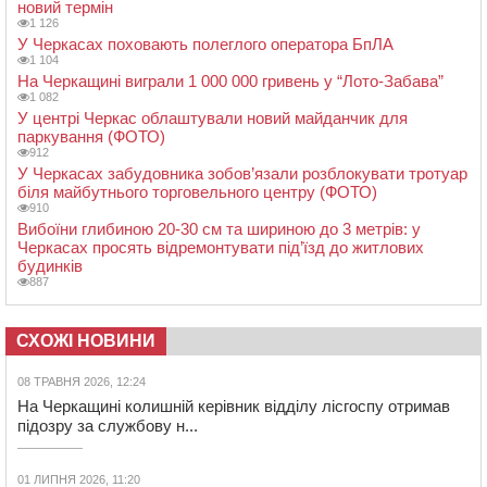
новий термін
1 126
У Черкасах поховають полеглого оператора БпЛА
1 104
На Черкащині виграли 1 000 000 гривень у “Лото-Забава”
1 082
У центрі Черкас облаштували новий майданчик для
паркування (ФОТО)
912
У Черкасах забудовника зобов’язали розблокувати тротуар
біля майбутнього торговельного центру (ФОТО)
910
Вибоїни глибиною 20-30 см та шириною до 3 метрів: у
Черкасах просять відремонтувати під’їзд до житлових
будинків
887
СХОЖІ НОВИНИ
08 ТРАВНЯ 2026, 12:24
На Черкащині колишній керівник відділу лісгоспу отримав
підозру за службову н...
01 ЛИПНЯ 2026, 11:20