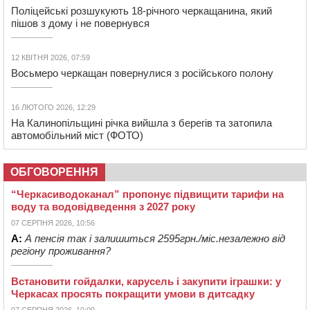
Поліцейські розшукують 18-річного черкащанина, який
пішов з дому і не повернувся
12 КВІТНЯ 2026, 07:59
Восьмеро черкащан повернулися з російського полону
16 ЛЮТОГО 2026, 12:29
На Калинопільщині річка вийшла з берегів та затопила
автомобільний міст (ФОТО)
ОБГОВОРЕННЯ
“Черкасиводоканал” пропонує підвищити тарифи на
воду та водовідведення з 2027 року
07 СЕРПНЯ 2026, 10:56
А:
А пенсія так і залишиться 2595грн./міс.незалежно від
регіону проживання?
Встановити гойдалки, карусель і закупити іграшки: у
Черкасах просять покращити умови в дитсадку