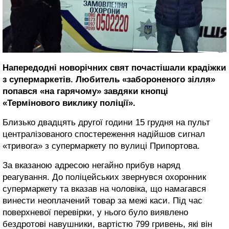
Напередодні новорічних свят почастішали крадіжки
з супермаркетів. Любитель «забороненого зілля»
попався «на гарячому» завдяки кнопці
«Термінового виклику поліції».
Близько двадцять другої години 15 грудня на пульт
централізованого спостереження надійшов сигнал
«тривога» з супермаркету по вулиці Припортова.
За вказаною адресою негайно прибув наряд
реагування. До поліцейських звернувся охоронник
супермаркету та вказав на чоловіка, що намагався
винести неоплачений товар за межі каси. Під час
поверхневої перевірки, у нього було виявлено
бездротові навушники, вартістю 799 гривень, які він