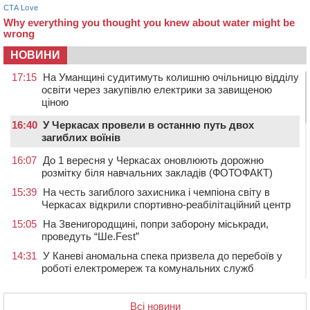
НОВИНИ
17:15
На Уманщині судитимуть колишню очільницю відділу
освіти через закупівлю електрики за завищеною
ціною
16:40
У Черкасах провели в останню путь двох
загиблих воїнів
16:07
До 1 вересня у Черкасах оновлюють дорожню
розмітку біля навчальних закладів (ФОТОФАКТ)
15:39
На честь загиблого захисника і чемпіона світу в
Черкасах відкрили спортивно-реабілітаційний центр
15:05
На Звенигородщині, попри заборону міськради,
проведуть “Ше.Fest”
14:31
У Каневі аномальна спека призвела до перебоїв у
роботі електромереж та комунальних служб
14:02
На Черкащині намолотили перший мільйон тонн
зерна нового врожаю
Всі новини