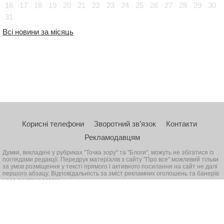
16
17
18
19
20
21
22
23
24
25
26
27
28
29
30
31
Всі новини за місяць
Корисні телефони
Зворотний зв’язок
Контакти
Рекламодавцям
Думки, викладені у рубриках "Точка зору" та "Блоги", можуть не збігатися із
поглядами редакції. Передрук матеріалів з сайту "Про все" можливий тільки
за умов розміщення у тексті прямого і активного посилання на сайт не далі
першого абзацу. Відповідальність за зміст рекламних оголошень та банерів
несе рекламодавець
© 2026, Всі права захищені