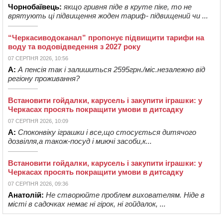
Чорнобаївець:
якщо гривня піде в круте піке, то не
врятують ці підвищення жоден тариф- підвищений чи ...
“Черкасиводоканал” пропонує підвищити тарифи на
воду та водовідведення з 2027 року
07 СЕРПНЯ 2026, 10:56
А:
А пенсія так і залишиться 2595грн./міс.незалежно від
регіону проживання?
Встановити гойдалки, карусель і закупити іграшки: у
Черкасах просять покращити умови в дитсадку
07 СЕРПНЯ 2026, 10:09
А:
Споконвіку іграшки і все,що стосується дитячого
дозвілля,а також-посуд і миючі засоби,к...
Встановити гойдалки, карусель і закупити іграшки: у
Черкасах просять покращити умови в дитсадку
07 СЕРПНЯ 2026, 09:36
Анатолій:
Не створюйте проблем вихователям. Ніде в
місті в садочках немає ні гірок, ні гойдалок, ...