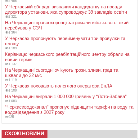
2 466
У Черкаській облраді визначили кандидатку на посаду
директора установи, яка супроводжує 39 закладів освіти
2 321
На Черкащині правоохоронці затримали військового, який
перебував у СЗЧ
1 364
У Черкасах пропонують перейменувати три провулки та
площу
1 189
Керівницю черкаського реабілітаційного центру обрали на
новий термін
1 137
На Черкащині сьогодні очікують грози, зливи, град та
шквали до 22 м/с
1 119
У Черкасах поховають полеглого оператора БпЛА
1 108
На Черкащині виграли 1 000 000 гривень у “Лото-Забава”
1 083
“Черкасиводоканал” пропонує підвищити тарифи на воду та
водовідведення з 2027 року
925
СХОЖІ НОВИНИ