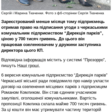
Сергій і Марина Ткаченки. Фото з фб-сторінки Сергія Ткаченка
Зареєстрований менше місяця тому підприємець
отримав право на підписання угоди з черкаськими
комунальним підприємством “Дирекція парків”,
ціною у 700 тисяч гривень. До цього він
працював озеленювачем у дружини заступника
директора цього КП.
Відповідна
інформація
містить у системі “Прозорро”,
пишуть
Наші гроші.
6 вересня комунальне підприємство “Дирекція парків”
Черкаської міської ради повідомило про намір укласти
договір на озеленення місцевих парків з підприємцем
Романом Комликом. Він став єдиним учасником
закупівлі, оголошеної комунальниками. Вартість
пропозиції Комлика склала майже 700 тисяч гривень.
За ці кошти він має утримувати частину територій