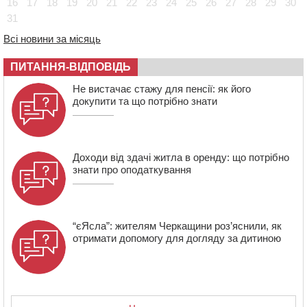
16
17
18
19
20
21
22
23
24
25
26
27
28
29
30
освіти через закупівлю електрики за завищеною
31
ціною
Всі новини за місяць
16:40
У Черкасах провели в останню путь двох
загиблих воїнів
ПИТАННЯ-ВІДПОВІДЬ
16:07
До 1 вересня у Черкасах оновлюють дорожню
Не вистачає стажу для пенсії: як його
розмітку біля навчальних закладів (ФОТОФАКТ)
докупити та що потрібно знати
15:39
На честь загиблого захисника і чемпіона світу в
Черкасах відкрили спортивно-реабілітаційний центр
Доходи від здачі житла в оренду: що потрібно
знати про оподаткування
“єЯсла”: жителям Черкащини роз’яснили, як
отримати допомогу для догляду за дитиною