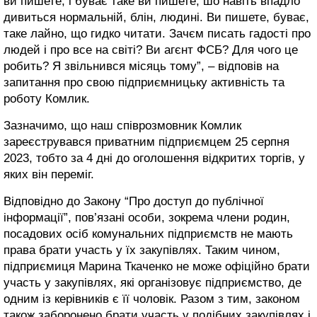
ви пишете, і буває таке ви пишете, шо навіть впадло
дивиться нормальній, блін, людині. Ви пишете, буває,
таке лайно, що гидко читати. Зачєм писать гадості про
людей і про все на світі? Ви агєнт ФСБ? Для чого це
робить? Я звільнився місяць тому”, – відповів на
запитання про свою підприємницьку активність та
роботу Комлик.
Зазначимо, що наш співрозмовник Комлик
зареєструвався приватним підприємцем 25 серпня
2023, тобто за 4 дні до оголошення відкритих торгів, у
яких він переміг.
Відповідно до Закону “Про доступ до публічної
інформації”, пов’язані особи, зокрема члени родин,
посадових осіб комунальних підприємств не мають
права брати участь у їх закупівлях. Таким чином,
підприємиця Марина Ткаченко не може офіційно брати
участь у закупівлях, які організовує підприємство, де
одним із керівників є її чоловік. Разом з тим, законом
також заборонено брати участь у подібних закупівлях і