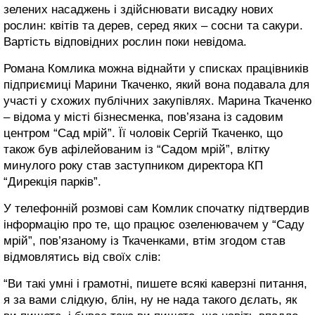
зелених насаджень і здійснювати висадку нових
рослин: квітів та дерев, серед яких – сосни та сакури.
Вартість відповідних рослин поки невідома.
Романа Комлика можна віднайти у списках працівників
підприємиці Марини Ткаченко, який вона подавала для
участі у схожих публічних закупівлях. Марина Ткаченко
– відома у місті бізнесменка, пов’язана із садовим
центром “Сад мрій”. Її чоловік Сергій Ткаченко, що
також був афілейованим із “Садом мрій”, влітку
минулого року став заступником директора КП
“Дирекція парків”.
У телефонній розмові сам Комлик спочатку підтвердив
інформацію про те, що працює озеленювачем у “Саду
мрій”, пов’язаному із Ткаченками, втім згодом став
відмовлятись від своїх слів:
“Ви такі умні і грамотні, пишете всякі каверзні питання,
я за вами слідкую, блін, ну не нада такого дєлать, як