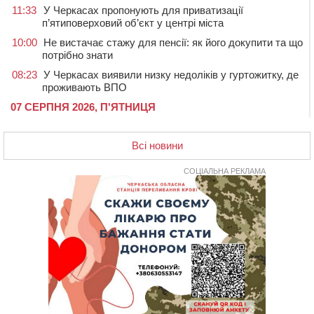
11:33
У Черкасах пропонують для приватизації
п’ятиповерховий об’єкт у центрі міста
10:00
Не вистачає стажу для пенсії: як його докупити та що
потрібно знати
08:23
У Черкасах виявили низку недоліків у гуртожитку, де
проживають ВПО
07 СЕРПНЯ 2026, П'ЯТНИЦЯ
20:55
На Черкащині врятували рідкісного чорного грифа
(ФОТО)
Всі новини
20:13
Черкаси виділять близько 20 млн грн на роботу
ліцею “Перспектива” до кінця року
СОЦІАЛЬНА РЕКЛАМА
19:34
На Уманщині суд припинив право оренди земельних
ділянок, незаконно переданих іноземцем
19:00
Вихователька з Черкас і дві педагогині з області
стали фіналістками Global Teacher Prize Ukraine 2026
18:23
Зарядка, йога, сапи та нові знайомства: у Черкасах
закрили сезон літнього табору для людей поважного
віку
17:48
“Це страшна несправедливість”: мати хворого на