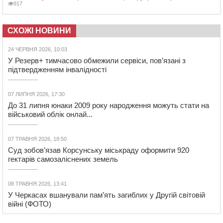
917
СХОЖІ НОВИНИ
24 ЧЕРВНЯ 2026, 10:03
У Резерв+ тимчасово обмежили сервіси, пов’язані з
підтвердженням інвалідності
07 ЛИПНЯ 2026, 17:30
До 31 липня юнаки 2009 року народження можуть стати на
військовий облік онлай...
07 ТРАВНЯ 2026, 18:50
Суд зобов’язав Корсунську міськраду оформити 920
гектарів самозаліснених земель
08 ТРАВНЯ 2026, 13:41
У Черкасах вшанували пам’ять загиблих у Другій світовій
війні (ФОТО)