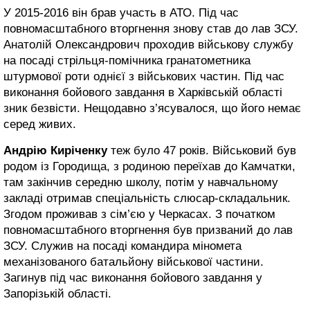
У 2015-2016 він брав участь в АТО. Під час
повномасштабного вторгнення знову став до лав ЗСУ.
Анатолій Олександрович проходив військову службу
на посаді стрільця-помічника гранатометника
штурмової роти однієї з військових частин. Під час
виконання бойового завдання в Харківській області
зник безвісти. Нещодавно з’ясувалося, що його немає
серед живих.
Андрію Киріченку
теж було 47 років. Військовий був
родом із Городища, з родиною переїхав до Камчатки,
там закінчив середню школу, потім у навчальному
закладі отримав спеціальність слюсар-складальник.
Згодом проживав з сім’єю у Черкасах. З початком
повномасштабного вторгнення був призваний до лав
ЗСУ. Служив на посаді командира міномета
механізованого батальйону військової частини.
Загинув під час виконання бойового завдання у
Запорізькій області.