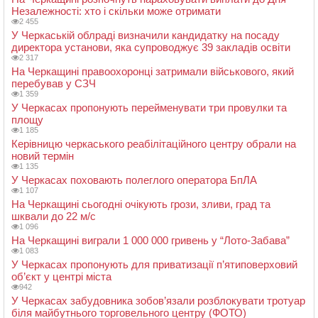
Незалежності: хто і скільки може отримати
2 455
У Черкаській облраді визначили кандидатку на посаду
директора установи, яка супроводжує 39 закладів освіти
2 317
На Черкащині правоохоронці затримали військового, який
перебував у СЗЧ
1 359
У Черкасах пропонують перейменувати три провулки та
площу
1 185
Керівницю черкаського реабілітаційного центру обрали на
новий термін
1 135
У Черкасах поховають полеглого оператора БпЛА
1 107
На Черкащині сьогодні очікують грози, зливи, град та
шквали до 22 м/с
1 096
На Черкащині виграли 1 000 000 гривень у “Лото-Забава”
1 083
У Черкасах пропонують для приватизації п’ятиповерховий
об’єкт у центрі міста
942
У Черкасах забудовника зобов’язали розблокувати тротуар
біля майбутнього торговельного центру (ФОТО)