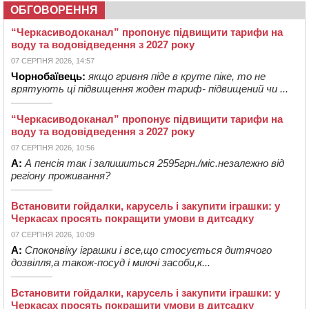
ОБГОВОРЕННЯ
“Черкасиводоканал” пропонує підвищити тарифи на
воду та водовідведення з 2027 року
07 СЕРПНЯ 2026, 14:57
Чорнобаївець:
якщо гривня піде в круте піке, то не
врятують ці підвищення жоден тариф- підвищений чи ...
“Черкасиводоканал” пропонує підвищити тарифи на
воду та водовідведення з 2027 року
07 СЕРПНЯ 2026, 10:56
А:
А пенсія так і залишиться 2595грн./міс.незалежно від
регіону проживання?
Встановити гойдалки, карусель і закупити іграшки: у
Черкасах просять покращити умови в дитсадку
07 СЕРПНЯ 2026, 10:09
А:
Споконвіку іграшки і все,що стосується дитячого
дозвілля,а також-посуд і миючі засоби,к...
Встановити гойдалки, карусель і закупити іграшки: у
Черкасах просять покращити умови в дитсадку