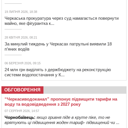
19 ЛИПНЯ 2026, 18:38
Черкаська прокуратура через суд намагається повернути
майно, яке фігурантка к...
28 КВІТНЯ 2026, 08:21
За минулий тиждень у Черкасах патрульні виявили 18
п’яних водіїв
06 БЕРЕЗНЯ 2026, 09:15
24 млн грн виділять з держбюджету на реконструкцію
системи водопостачання у К...
ОБГОВОРЕННЯ
“Черкасиводоканал” пропонує підвищити тарифи на
воду та водовідведення з 2027 року
07 СЕРПНЯ 2026, 14:57
Чорнобаївець:
якщо гривня піде в круте піке, то не
врятують ці підвищення жоден тариф- підвищений чи ...