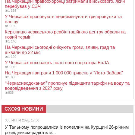
На Черкащині правоохоронці затримали військового, який
перебував у СЗЧ
1 365
У Черкасах пропонують перейменувати три провулки та
площу
1 189
Керівницю черкаського реабілітаційного центру обрали на
новий термін
1 140
На Черкащині сьогодні очікують грози, зливи, град та
шквали до 22 м/с
1 120
У Черкасах поховають полеглого оператора БпЛА
1 110
На Черкащині виграли 1 000 000 гривень у “Лото-Забава”
1 085
“Черкасиводоканал” пропонує підвищити тарифи на воду та
водовідведення з 2027 року
938
СХОЖІ НОВИНИ
30 ЛИПНЯ 2026, 17:50
У Тальному попрощалися із полеглим на Курщині 26-річним
розвідником-радіотеле...