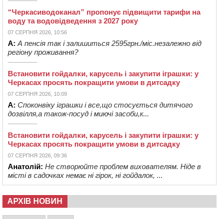
“Черкасиводоканал” пропонує підвищити тарифи на
воду та водовідведення з 2027 року
07 СЕРПНЯ 2026, 10:56
А:
А пенсія так і залишиться 2595грн./міс.незалежно від
регіону проживання?
Встановити гойдалки, карусель і закупити іграшки: у
Черкасах просять покращити умови в дитсадку
07 СЕРПНЯ 2026, 10:09
А:
Споконвіку іграшки і все,що стосується дитячого
дозвілля,а також-посуд і миючі засоби,к...
Встановити гойдалки, карусель і закупити іграшки: у
Черкасах просять покращити умови в дитсадку
07 СЕРПНЯ 2026, 09:36
Анатолій:
Не створюйте проблем вихователям. Ніде в
місті в садочках немає ні гірок, ні гойдалок, ...
АРХІВ НОВИН