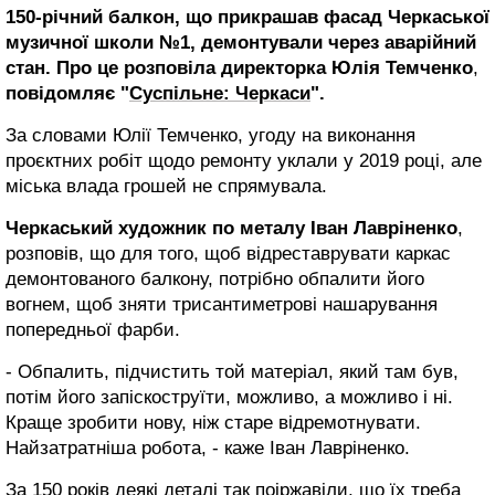
150-річний балкон, що прикрашав фасад Черкаської
музичної школи №1, демонтували через аварійний
стан. Про це розповіла директорка Юлія Темченко
,
повідомляє "
Суспільне: Черкаси
".
За словами Юлії Темченко, угоду на виконання
проєктних робіт щодо ремонту уклали у 2019 році, але
міська влада грошей не спрямувала.
Черкаський художник по металу Іван Лавріненко
,
розповів, що для того, щоб відреставрувати каркас
демонтованого балкону, потрібно обпалити його
вогнем, щоб зняти трисантиметрові нашарування
попередньої фарби.
- Обпалить, підчистить той матеріал, який там був,
потім його запіскоструїти, можливо, а можливо і ні.
Краще зробити нову, ніж старе відремотнувати.
Найзатратніша робота, - каже Іван Лавріненко.
За 150 років деякі деталі так поіржавіли, що їх треба