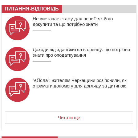
17:48
“Це страшна несправедливість”: мати хворого на
ПИТАННЯ-ВІДПОВІДЬ
СМА 13-річного хлопця із Драбівщини просить
ОВА виділити кошти на дороговартісні ліки
Не вистачає стажу для пенсії: як його
докупити та що потрібно знати
17:15
На Уманщині судитимуть колишню очільницю відділу
освіти через закупівлю електрики за завищеною
ціною
Доходи від здачі житла в оренду: що потрібно
знати про оподаткування
“єЯсла”: жителям Черкащини роз’яснили, як
отримати допомогу для догляду за дитиною
Читати ще