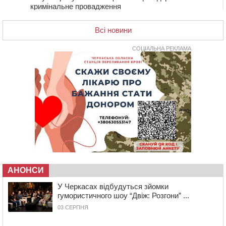
кримінальне провадження
08:44
Безкоштовне харчування, укриття та STEM: Черкаси
готують освітню галузь до нового навчального року
Всі новини
08 СЕРПНЯ 2026, СУБОТА
СОЦІАЛЬНА РЕКЛАМА
20:32
Черкаські вершники здобули нагороди української
першості
19:33
На Уманщині експосадовицю відділу освіти
судитимуть через завдані бюджету збитки
18:30
У Єрках прощатимуться з полеглим на Курщині
стрільцем ДШВ
17:29
Апеляційний суд підтвердив стягнення майже 250
тис. грн шкоди за незаконний вилов риби
16:07
У Черкасах за ніч виявили 15 порушників
комендантської години та 10 нетверезих водіїв
АНОНСИ
15:12
На Золотоніщині водійка збила пішохода, який
У Черкасах відбудуться зйомки
перебігав дорогу
гумористичного шоу “Двіж: Розгони” ...
14:11
На Черкащині прокуратура через суд вимагає взяти
03 СЕРПНЯ
під охорону 188-річну церкву
13:00
У Смілі біля магазину під колесами вантажівки