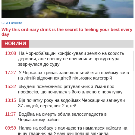
НОВИНИ
19:08
На Чорнобаївщині конфіскували землю на користь
держави, але оренду не припинили: прокуратура
звернулася до суду
17:27
У Черкасах триває завершальний етап прийому заяв
на літній відпочинок дітей пільгових категорій
15:32
«Будеш пожежним!»: рятувальник з Умані про
професію, що почалася з його власного порятунку
13:15
Від початку року на водоймах Черкащини загинули
37 людей, серед них 2 дітей
11:37
Водійка на смерть збила велосипедиста в
Черкаському районі
09:59
Напав на собаку з палицею та намагався наїхати на
іншу тварину: на Уманщині поліція відкрила