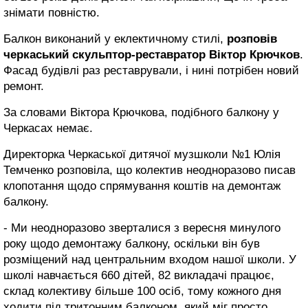
знімати повністю.
Балкон виконаний у еклектичному стилі,
розповів
черкаський скульптор-реставратор Віктор Крючков
.
Фасад будівлі раз реставрували, і нині потрібен новий
ремонт.
За словами Віктора Крючкова, подібного балкону у
Черкасах немає.
Директорка Черкаської дитячої музшколи №1 Юлія
Темченко розповіла, що колектив неодноразово писав
клопотання щодо спрямування коштів на демонтаж
балкону.
- Ми неодноразово зверталися з вересня минулого
року щодо демонтажу балкону, оскільки він був
розміщений над центральним входом нашої школи. У
школі навчається 660 дітей, 82 викладачі працює,
склад колективу більше 100 осіб, тому кожного дня
ходити під тритонним балконом, який міг просто