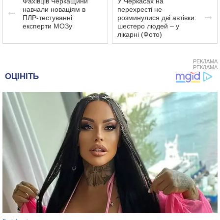
Фахівців Черкащини
У Черкасах на
навчали новаціям в
перехресті не
ПЛР-тестуванні
розминулися дві автівки:
експерти МОЗу
шестеро людей – у
лікарні (Фото)
РЕКЛАМА
РЕКЛАМА