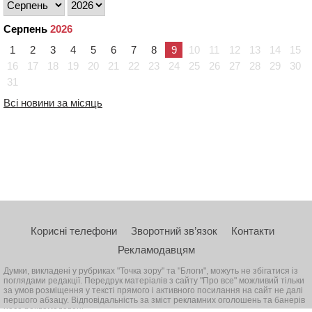
Серпень
2026
1
2
3
4
5
6
7
8
9
10
11
12
13
14
15
16
17
18
19
20
21
22
23
24
25
26
27
28
29
30
31
Всі новини за місяць
Корисні телефони
Зворотний зв’язок
Контакти
Рекламодавцям
Думки, викладені у рубриках "Точка зору" та "Блоги", можуть не збігатися із
поглядами редакції. Передрук матеріалів з сайту "Про все" можливий тільки
за умов розміщення у тексті прямого і активного посилання на сайт не далі
першого абзацу. Відповідальність за зміст рекламних оголошень та банерів
несе рекламодавець