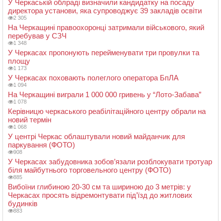
У Черкаській облраді визначили кандидатку на посаду
директора установи, яка супроводжує 39 закладів освіти
2 305
На Черкащині правоохоронці затримали військового, який
перебував у СЗЧ
1 348
У Черкасах пропонують перейменувати три провулки та
площу
1 173
У Черкасах поховають полеглого оператора БпЛА
1 094
На Черкащині виграли 1 000 000 гривень у “Лото-Забава”
1 078
Керівницю черкаського реабілітаційного центру обрали на
новий термін
1 068
У центрі Черкас облаштували новий майданчик для
паркування (ФОТО)
908
У Черкасах забудовника зобов’язали розблокувати тротуар
біля майбутнього торговельного центру (ФОТО)
885
Вибоїни глибиною 20-30 см та шириною до 3 метрів: у
Черкасах просять відремонтувати під’їзд до житлових
будинків
883