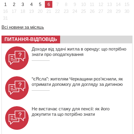
09:13
У Черкасах 18-річний хлопець поранив себе ножем у
1
2
3
4
5
6
7
8
9
10
11
12
13
14
15
відділенні пошти
16
17
18
19
20
21
22
23
24
25
26
27
28
29
30
08:50
Керівницю черкаського реабілітаційного центру
31
обрали на новий термін
Всі новини за місяць
08:11
Вчителька зі Сміли увійшла до півфіналу Global
Teacher Prize Ukraine 2026
ПИТАННЯ-ВІДПОВІДЬ
07:29
По 5 тисяч гривень на підготовку до школи: як
оформити “Пакунок школяра”
Доходи від здачі житла в оренду: що потрібно
знати про оподаткування
“єЯсла”: жителям Черкащини роз’яснили, як
отримати допомогу для догляду за дитиною
Не вистачає стажу для пенсії: як його
докупити та що потрібно знати