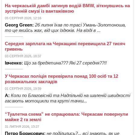
На черкаській дамбі загинув водій BMW, зіткнувшись на
зустрічній смузі із вантажівкою
05 СЕРПНЯ 2026, 12:16
Georg Green:
26 липня їхав по трасі Умань-Золотоноша,
то це якийсь жах, від цих їздюків. На вїзді в ...
Середня зарплата на Черкащині перевищила 27 тисяч
гривень
03 СЕРПНЯ 2026, 18:37
Івченко:
Що за бредятина??? Які 27 середня??!!
У Черкасах поліція перевірила понад 100 осіб та 12
розважальних закладів
01 СЕРПНЯ 2026, 19:39
А:
Коли по Благовісній та Надпільній на шаленій швидкості
гасають мотоцикли та круті тачки...
“Туалетна схема” не спрацювала: Черкасам повернули
майже 2 га землі
31 ЛИПНЯ 2026, 13:27
Петро Борисович:
не поділились?... всі знають, як це