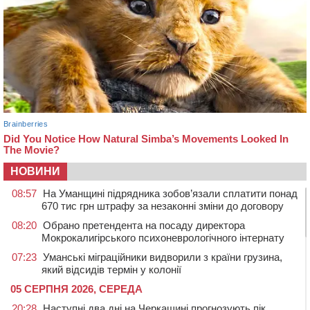
НОВИНИ
08:57
На Уманщині підрядника зобов’язали сплатити понад
670 тис грн штрафу за незаконні зміни до договору
08:20
Обрано претендента на посаду директора
Мокрокалигірського психоневрологічного інтернату
07:23
Уманські міграційники видворили з країни грузина,
який відсидів термін у колонії
05 СЕРПНЯ 2026, СЕРЕДА
20:28
Наступні два дні на Черкащині прогнозують пік