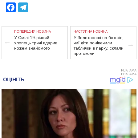
Facebook
Telegram
ПОПЕРЕДНЯ НОВИНА
НАСТУПНА НОВИНА
У Смілі 19-річний
У Золотоноші на батьків,
хлопець тричі вдарив
чиї діти понівечили
ножем знайомого
таблички в парку, склали
протоколи
РЕКЛАМА
РЕКЛАМА