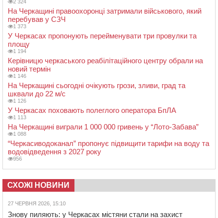
2 324
На Черкащині правоохоронці затримали військового, який
перебував у СЗЧ
1 373
У Черкасах пропонують перейменувати три провулки та
площу
1 194
Керівницю черкаського реабілітаційного центру обрали на
новий термін
1 146
На Черкащині сьогодні очікують грози, зливи, град та
шквали до 22 м/с
1 126
У Черкасах поховають полеглого оператора БпЛА
1 113
На Черкащині виграли 1 000 000 гривень у “Лото-Забава”
1 088
“Черкасиводоканал” пропонує підвищити тарифи на воду та
водовідведення з 2027 року
956
СХОЖІ НОВИНИ
27 ЧЕРВНЯ 2026, 15:10
Знову пиляють: у Черкасах містяни стали на захист