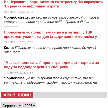
На Черкащині боржникам за електроенергію нарахують
3% річних та інфляційні втрати
10 СЕРПНЯ 2026, 10:48
Чорнобаївець:
цікаво, на основі якого закону? ця умова
стосується лише юридичних осіб... брати зайві ...
Провокував конфлікт і зачинився в автівці: у ТЦК
прокоментували скандал із затриманням чоловіка у...
09 СЕРПНЯ 2026, 20:28
Коля:
Підари, яке вони мали право проникати до чужої
власності
“Черкасиводоканал” пропонує підвищити тарифи на
воду та водовідведення з 2027 року
07 СЕРПНЯ 2026, 14:57
Чорнобаївець:
якщо гривня піде в круте піке, то не
врятують ці підвищення жоден тариф- підвищений чи ...
АРХІВ НОВИН