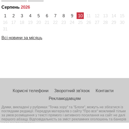
Серпень
2026
1
2
3
4
5
6
7
8
9
10
11
12
13
14
15
16
17
18
19
20
21
22
23
24
25
26
27
28
29
30
31
Всі новини за місяць
Корисні телефони
Зворотний зв’язок
Контакти
Рекламодавцям
Думки, викладені у рубриках "Точка зору" та "Блоги", можуть не збігатися із
поглядами редакції. Передрук матеріалів з сайту "Про все" можливий тільки
за умов розміщення у тексті прямого і активного посилання на сайт не далі
першого абзацу. Відповідальність за зміст рекламних оголошень та банерів
несе рекламодавець