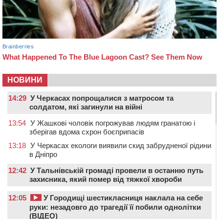
НОВИНИ
14:29
У Черкасах попрощалися з матросом та
солдатом, які загинули на війні
13:54
У Жашкові чоловік погрожував людям гранатою і
зберігав вдома схрон боєприпасів
13:18
У Черкасах екологи виявили скид забрудненої рідини
в Дніпро
12:42
У Тальнівській громаді провели в останню путь
захисника, який помер від тяжкої хвороби
12:05
У Городищі шестикласниця наклала на себе
руки: незадовго до трагедії її побили однолітки
(ВІДЕО)