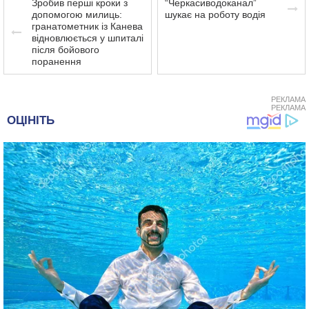
Зробив перші кроки з
“Черкасиводоканал”
допомогою милиць:
шукає на роботу водія
гранатометник із Канева
відновлюється у шпиталі
після бойового
поранення
РЕКЛАМА
РЕКЛАМА