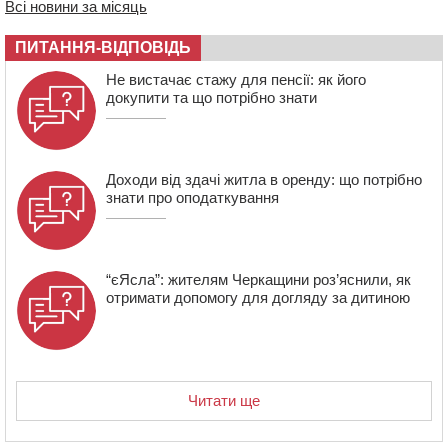
Всі новини за місяць
стрільцем ДШВ
17:29
Апеляційний суд підтвердив стягнення майже 250
ПИТАННЯ-ВІДПОВІДЬ
тис. грн шкоди за незаконний вилов риби
Не вистачає стажу для пенсії: як його
16:07
У Черкасах за ніч виявили 15 порушників
докупити та що потрібно знати
комендантської години та 10 нетверезих водіїв
15:12
На Золотоніщині водійка збила пішохода, який
перебігав дорогу
Доходи від здачі житла в оренду: що потрібно
знати про оподаткування
“єЯсла”: жителям Черкащини роз’яснили, як
отримати допомогу для догляду за дитиною
Читати ще