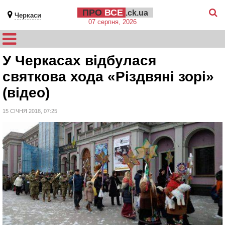
ПРО
ВСЕ
.ck.ua
Черкаси
07 серпня, 2026
У Черкасах відбулася
святкова хода «Різдвяні зорі»
(відео)
15 СІЧНЯ 2018, 07:25