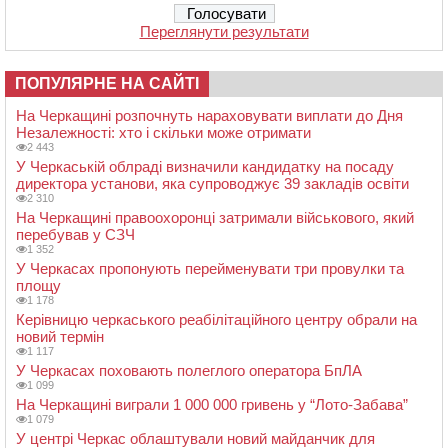
Переглянути результати
ПОПУЛЯРНЕ НА САЙТІ
На Черкащині розпочнуть нараховувати виплати до Дня
Незалежності: хто і скільки може отримати
2 443
У Черкаській облраді визначили кандидатку на посаду
директора установи, яка супроводжує 39 закладів освіти
2 310
На Черкащині правоохоронці затримали військового, який
перебував у СЗЧ
1 352
У Черкасах пропонують перейменувати три провулки та
площу
1 178
Керівницю черкаського реабілітаційного центру обрали на
новий термін
1 117
У Черкасах поховають полеглого оператора БпЛА
1 099
На Черкащині виграли 1 000 000 гривень у “Лото-Забава”
1 079
У центрі Черкас облаштували новий майданчик для