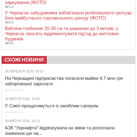
паркування (ФОТО)
910
У Черкасах забудовника зобов’язали розблокувати тротуар
біля майбутнього торговельного центру (ФОТО)
906
Вибоїни глибиною 20-30 см та шириною до 3 метрів: у
Черкасах просять відремонтувати під’їзд до житлових
будинків
885
СХОЖІ НОВИНИ
26 БЕРЕЗНЯ 2026, 09:53
На Черкащині підприємства погасили майже 4,7 млн грн
заборгованої зарплати
18 КВІТНЯ 2026, 16:05
У Смілі прощатимуться із загиблим сапером
09 КВІТНЯ 2026, 10:13
АЗК “Укрнафта” відреагувала на зміни та розпочала
зниження цін на...