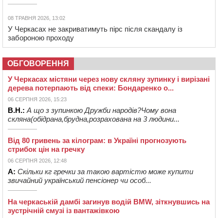
08 ТРАВНЯ 2026, 13:02
У Черкасах не закриватимуть пірс після скандалу із
забороною проходу
ОБГОВОРЕННЯ
У Черкасах містяни через нову скляну зупинку і вирізані
дерева потерпають від спеки: Бондаренко о...
06 СЕРПНЯ 2026, 15:23
В.Н.:
А що з зупинкою Дружби народів?Чому вона
скляна(обідрана,брудна,розрахована на 3 людини...
Від 80 гривень за кілограм: в Україні прогнозують
стрибок цін на гречку
06 СЕРПНЯ 2026, 12:48
А:
Скільки кг гречки за такою вартістю може купити
звичайний український пенсіонер чи особ...
На черкаській дамбі загинув водій BMW, зіткнувшись на
зустрічній смузі із вантажівкою