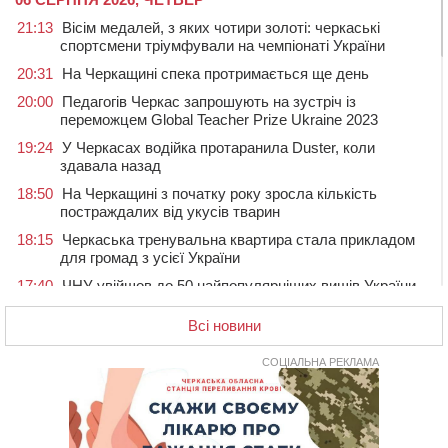
21:13
Вісім медалей, з яких чотири золоті: черкаські
спортсмени тріумфували на чемпіонаті України
20:31
На Черкащині спека протримається ще день
20:00
Педагогів Черкас запрошують на зустріч із
переможцем Global Teacher Prize Ukraine 2023
19:24
У Черкасах водійка протаранила Duster, коли
здавала назад
18:50
На Черкащині з початку року зросла кількість
постраждалих від укусів тварин
18:15
Черкаська тренувальна квартира стала прикладом
для громад з усієї України
17:40
ЧНУ увійшов до 50 найпопулярніших вишів України
серед вступників
Всі новини
17:07
На Хімселищі у Черкасах облаштували новий
контейнерний майданчик
СОЦІАЛЬНА РЕКЛАМА
16:32
Без розтину грудної клітки: у Черкасах 75-річній
пацієнтці замінили аортальний клапан
16:00
У Черкаському онкоцентрі встановили сонячну
електростанцію за понад пів мільйона гривень