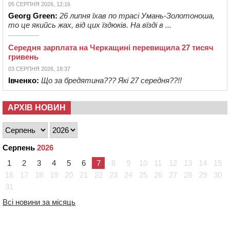
05 СЕРПНЯ 2026, 12:16
Georg Green:
26 липня їхав по трасі Умань-Золотоноша,
то це якийсь жах, від цих їздюків. На вїзді в ...
Середня зарплата на Черкащині перевищила 27 тисяч
гривень
03 СЕРПНЯ 2026, 18:37
Івченко:
Що за бредятина??? Які 27 середня??!!
АРХІВ НОВИН
Серпень
2026
1
2
3
4
5
6
7
8
9
10
11
12
13
14
15
16
17
18
19
20
21
22
23
24
25
26
27
28
29
30
31
Всі новини за місяць