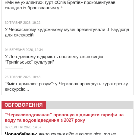
«Ми не ухилянти»: гурт «Спів Братів» прокоментував
скандал із бронюванням у Ч...
30 ТРАВНЯ 2026, 19:22
У Черкаському художньому музеї презентували ШІ-аудіогід
для екскурсій
04 БЕРЕЗНЯ 2026, 12:34
У Легедзиному відкриють оновлену експозицію
“Трипільської культури”
26 ТРАВНЯ 2026, 18:43
“Зміст домалює розум”: у Черкасах проведуть кураторську
екскурсію...
ОБГОВОРЕННЯ
“Черкасиводоканал” пропонує підвищити тарифи на
воду та водовідведення з 2027 року
07 СЕРПНЯ 2026, 14:57
Чорнобаївець:
якщо гривня піде в круте піке, то не