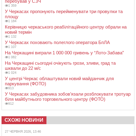
перебував у СЗЧ
1 359
У Черкасах пропонують перейменувати три провулки та
площу
1 184
Керівницю черкаського реабілітаційного центру обрали на
новий термін
1 132
У Черкасах поховають полеглого оператора БпЛА
1 107
На Черкащині виграли 1 000 000 гривень у “Лото-Забава”
1 082
На Черкащині сьогодні очікують грози, зливи, град та
шквали до 22 м/с
1 024
У центрі Черкас облаштували новий майданчик для
паркування (ФОТО)
913
У Черкасах забудовника зобов’язали розблокувати тротуар
біля майбутнього торговельного центру (ФОТО)
912
СХОЖІ НОВИНИ
27 ЧЕРВНЯ 2026, 13:46