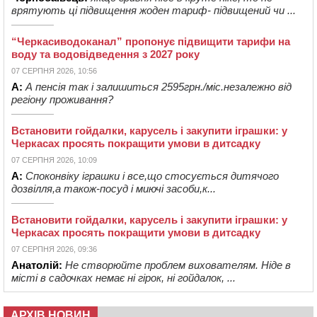
врятують ці підвищення жоден тариф- підвищений чи ...
“Черкасиводоканал” пропонує підвищити тарифи на
воду та водовідведення з 2027 року
07 СЕРПНЯ 2026, 10:56
А:
А пенсія так і залишиться 2595грн./міс.незалежно від
регіону проживання?
Встановити гойдалки, карусель і закупити іграшки: у
Черкасах просять покращити умови в дитсадку
07 СЕРПНЯ 2026, 10:09
А:
Споконвіку іграшки і все,що стосується дитячого
дозвілля,а також-посуд і миючі засоби,к...
Встановити гойдалки, карусель і закупити іграшки: у
Черкасах просять покращити умови в дитсадку
07 СЕРПНЯ 2026, 09:36
Анатолій:
Не створюйте проблем вихователям. Ніде в
місті в садочках немає ні гірок, ні гойдалок, ...
АРХІВ НОВИН