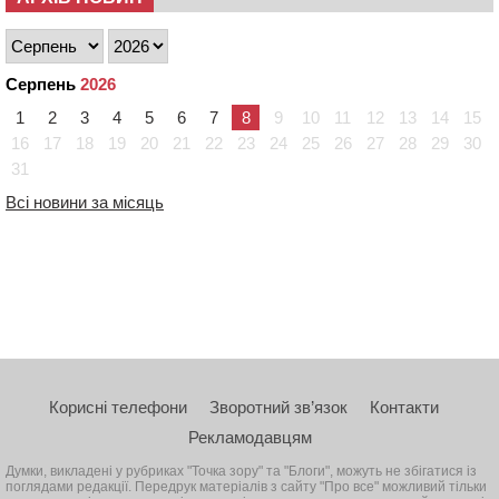
Серпень
2026
1
2
3
4
5
6
7
8
9
10
11
12
13
14
15
16
17
18
19
20
21
22
23
24
25
26
27
28
29
30
31
Всі новини за місяць
Корисні телефони
Зворотний зв’язок
Контакти
Рекламодавцям
Думки, викладені у рубриках "Точка зору" та "Блоги", можуть не збігатися із
поглядами редакції. Передрук матеріалів з сайту "Про все" можливий тільки