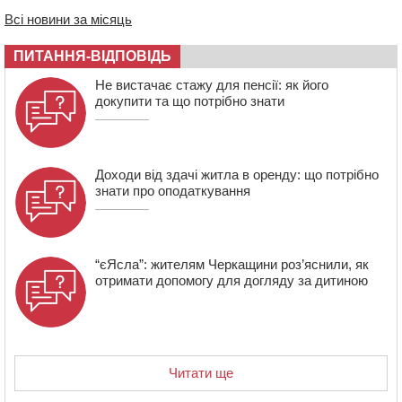
Всі новини за місяць
09:08
Встановити гойдалки, карусель і закупити іграшки: у
Черкасах просять покращити умови в дитсадку
ПИТАННЯ-ВІДПОВІДЬ
08:22
“На щиті” у Чорнобаївську громаду повертається
Не вистачає стажу для пенсії: як його
полеглий біля Кліщіївки воїн
докупити та що потрібно знати
Доходи від здачі житла в оренду: що потрібно
знати про оподаткування
“єЯсла”: жителям Черкащини роз’яснили, як
отримати допомогу для догляду за дитиною
Читати ще