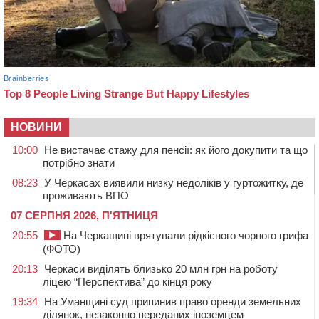
НОВИНИ
10:00
Не вистачає стажу для пенсії: як його докупити та що
потрібно знати
08:23
У Черкасах виявили низку недоліків у гуртожитку, де
проживають ВПО
07 СЕРПНЯ 2026, П'ЯТНИЦЯ
20:55
На Черкащині врятували рідкісного чорного грифа
(ФОТО)
20:13
Черкаси виділять близько 20 млн грн на роботу
ліцею “Перспектива” до кінця року
19:34
На Уманщині суд припинив право оренди земельних
ділянок, незаконно переданих іноземцем