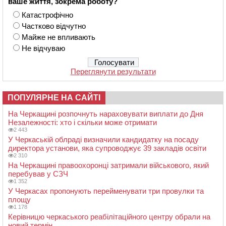
ваше життя, зокрема роботу?
Катастрофічно
Частково відчутно
Майже не впливають
Не відчуваю
Переглянути результати
ПОПУЛЯРНЕ НА САЙТІ
На Черкащині розпочнуть нараховувати виплати до Дня
Незалежності: хто і скільки може отримати
2 443
У Черкаській облраді визначили кандидатку на посаду
директора установи, яка супроводжує 39 закладів освіти
2 310
На Черкащині правоохоронці затримали військового, який
перебував у СЗЧ
1 352
У Черкасах пропонують перейменувати три провулки та
площу
1 178
Керівницю черкаського реабілітаційного центру обрали на
новий термін