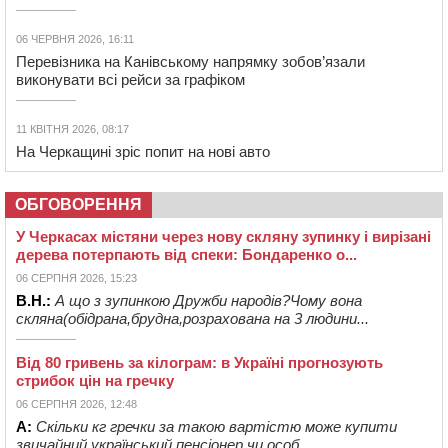
06 ЧЕРВНЯ 2026, 16:11
Перевізника на Канівському напрямку зобов’язали
виконувати всі рейси за графіком
11 КВІТНЯ 2026, 08:17
На Черкащині зріс попит на нові авто
ОБГОВОРЕННЯ
У Черкасах містяни через нову скляну зупинку і вирізані
дерева потерпають від спеки: Бондаренко о...
06 СЕРПНЯ 2026, 15:23
В.Н.:
А що з зупинкою Дружби народів?Чому вона
скляна(обідрана,брудна,розрахована на 3 людини...
Від 80 гривень за кілограм: в Україні прогнозують
стрибок цін на гречку
06 СЕРПНЯ 2026, 12:48
А:
Скільки кг гречки за такою вартістю може купити
звичайний український пенсіонер чи особ...