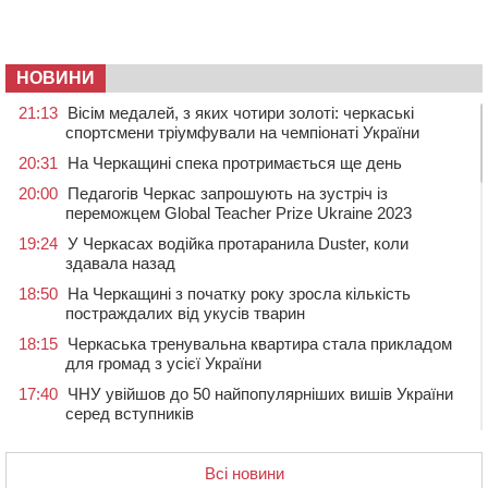
НОВИНИ
21:13
Вісім медалей, з яких чотири золоті: черкаські
спортсмени тріумфували на чемпіонаті України
20:31
На Черкащині спека протримається ще день
20:00
Педагогів Черкас запрошують на зустріч із
переможцем Global Teacher Prize Ukraine 2023
19:24
У Черкасах водійка протаранила Duster, коли
здавала назад
18:50
На Черкащині з початку року зросла кількість
постраждалих від укусів тварин
18:15
Черкаська тренувальна квартира стала прикладом
для громад з усієї України
17:40
ЧНУ увійшов до 50 найпопулярніших вишів України
серед вступників
17:07
На Хімселищі у Черкасах облаштували новий
контейнерний майданчик
Всі новини