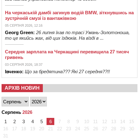
На черкаській дамбі загинув водій BMW, зіткнувшись на
зустрічній смузі із вантажівкою
05 СЕРПНЯ 2026, 12:16
Georg Green:
26 липня їхав по трасі Умань-Золотоноша,
то це якийсь жах, від цих їздюків. На вїзді в ...
Середня зарплата на Черкащині перевищила 27 тисяч
гривень
03 СЕРПНЯ 2026, 18:37
Івченко:
Що за бредятина??? Які 27 середня??!!
АРХІВ НОВИН
Серпень
2026
1
2
3
4
5
6
7
8
9
10
11
12
13
14
15
16
17
18
19
20
21
22
23
24
25
26
27
28
29
30
31