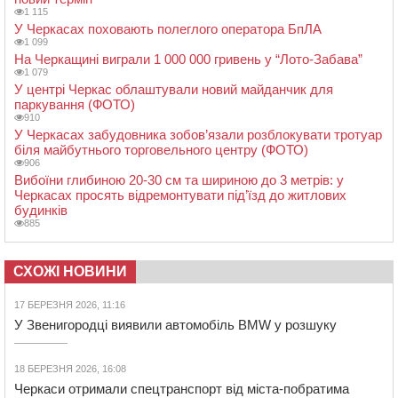
1 115
У Черкасах поховають полеглого оператора БпЛА
1 099
На Черкащині виграли 1 000 000 гривень у “Лото-Забава”
1 079
У центрі Черкас облаштували новий майданчик для
паркування (ФОТО)
910
У Черкасах забудовника зобов’язали розблокувати тротуар
біля майбутнього торговельного центру (ФОТО)
906
Вибоїни глибиною 20-30 см та шириною до 3 метрів: у
Черкасах просять відремонтувати під’їзд до житлових
будинків
885
СХОЖІ НОВИНИ
17 БЕРЕЗНЯ 2026, 11:16
У Звенигородці виявили автомобіль BMW у розшуку
18 БЕРЕЗНЯ 2026, 16:08
Черкаси отримали спецтранспорт від міста-побратима