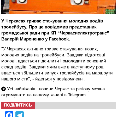
У Черкасах триває стажування молодих водіїв
тролейбусу. Про це повідомив представник
громадської ради при КП “Черкасиелектротранс”
Валерій Мироненко у
Facebook
.
"У Черкасах активно триває стажування нових,
молодих водіїв на тролейбуси. Завдяки підготовці
молоді, вдасться підсилити і омолодити основний
склад водіїв. Завдяки яким вже в наступному році
вдасться збільшити випуск тролейбусів на маршрути
нашого міста", - йдеться у повідомленні.
Усі найцікавіші новини Черкас та регіону можна
отримувати на нашому каналі в
Telegram
ПОДІЛИТИСЬ
Facebook
Telegram