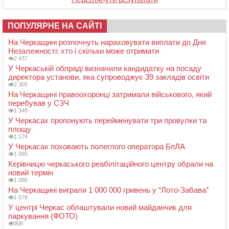
ПОПУЛЯРНЕ НА САЙТІ
На Черкащині розпочнуть нараховувати виплати до Дня
Незалежності: хто і скільки може отримати
2 437
У Черкаській облраді визначили кандидатку на посаду
директора установи, яка супроводжує 39 закладів освіти
2 305
На Черкащині правоохоронці затримали військового, який
перебував у СЗЧ
1 349
У Черкасах пропонують перейменувати три провулки та
площу
1 174
У Черкасах поховають полеглого оператора БпЛА
1 095
Керівницю черкаського реабілітаційного центру обрали на
новий термін
1 086
На Черкащині виграли 1 000 000 гривень у “Лото-Забава”
1 078
У центрі Черкас облаштували новий майданчик для
паркування (ФОТО)
908