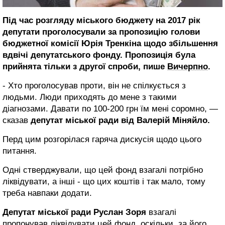
Під час розгляду міського бюджету на 2017 рік
депутати проголосували за пропозицію голови
бюджетної комісії Юрія Тренкіна щодо збільшення
вдвічі депутатського фонду. Пропозиція була
прийнята тільки з другої спроби, пише
Вичерпно
.
- Хто проголосував проти, він не спілкується з
людьми. Люди приходять до мене з такими
діагнозами. Давати по 100-200 грн їм мені соромно, —
сказав
депутат міської ради від Валерій Міняйло.
Перд цим розгорілася гаряча дискусія щодо цього
питання.
Одні стверджували, що цей фонд взагалі потрібно
ліквідувати, а інші - що цих коштів і так мало, тому
треба навпаки додати.
Депутат міської ради Руслан Зоря
взагалі
пропонував ліквідувати цей фонд, оскільки, за його