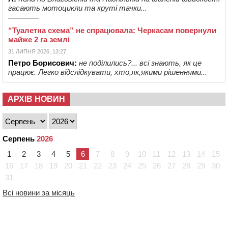
гасають мотоцикли та круті тачки...
“Туалетна схема” не спрацювала: Черкасам повернули
майже 2 га землі
31 ЛИПНЯ 2026, 13:27
Петро Борисович:
не поділились?... всі знають, як це
працює. Легко відслідкувати, хто,як,якими рішеннями...
АРХІВ НОВИН
Серпень
2026
1
2
3
4
5
6
7
8
9
10
11
12
13
14
15
16
17
18
19
20
21
22
23
24
25
26
27
28
29
30
31
Всі новини за місяць