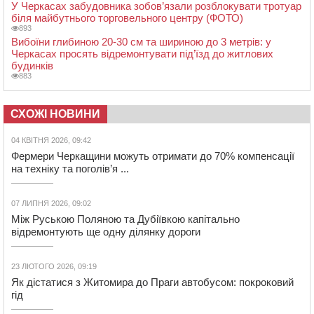
У Черкасах забудовника зобов’язали розблокувати тротуар
біля майбутнього торговельного центру (ФОТО)
893
Вибоїни глибиною 20-30 см та шириною до 3 метрів: у
Черкасах просять відремонтувати під’їзд до житлових
будинків
883
СХОЖІ НОВИНИ
04 КВІТНЯ 2026, 09:42
Фермери Черкащини можуть отримати до 70% компенсації
на техніку та поголів’я ...
07 ЛИПНЯ 2026, 09:02
Між Руською Поляною та Дубіївкою капітально
відремонтують ще одну ділянку дороги
23 ЛЮТОГО 2026, 09:19
Як дістатися з Житомира до Праги автобусом: покроковий
гід