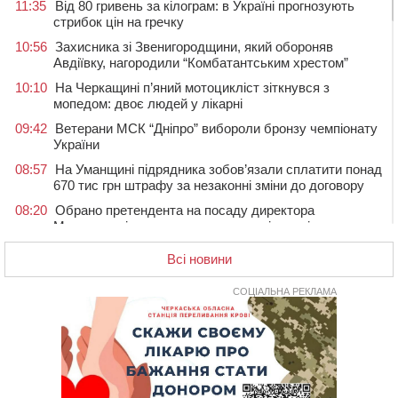
11:35
Від 80 гривень за кілограм: в Україні прогнозують
стрибок цін на гречку
10:56
Захисника зі Звенигородщини, який обороняв
Авдіївку, нагородили “Комбатантським хрестом”
10:10
На Черкащині п’яний мотоцикліст зіткнувся з
мопедом: двоє людей у лікарні
09:42
Ветерани МСК “Дніпро” вибороли бронзу чемпіонату
України
08:57
На Уманщині підрядника зобов’язали сплатити понад
670 тис грн штрафу за незаконні зміни до договору
08:20
Обрано претендента на посаду директора
Мокрокалигірського психоневрологічного інтернату
07:23
Уманські міграційники видворили з країни грузина,
Всі новини
який відсидів термін у колонії
05 СЕРПНЯ 2026, СЕРЕДА
СОЦІАЛЬНА РЕКЛАМА
20:28
Наступні два дні на Черкащині прогнозують пік
африканського “пекла”
19:30
Проєкт просторового розвитку Корсунь-
Шевченківської громади рекомендували до
погодження