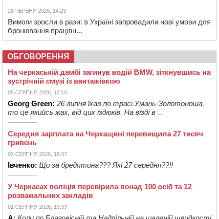
25 ЧЕРВНЯ 2026, 14:23
Вимоги зросли в рази: в Україні запровадили нові умови для
бронювання працівн...
ОБГОВОРЕННЯ
На черкаській дамбі загинув водій BMW, зіткнувшись на
зустрічній смузі із вантажівкою
05 СЕРПНЯ 2026, 12:16
Georg Green:
26 липня їхав по трасі Умань-Золотоноша,
то це якийсь жах, від цих їздюків. На вїзді в ...
Середня зарплата на Черкащині перевищила 27 тисяч
гривень
03 СЕРПНЯ 2026, 18:37
Івченко:
Що за бредятина??? Які 27 середня??!!
У Черкасах поліція перевірила понад 100 осіб та 12
розважальних закладів
01 СЕРПНЯ 2026, 19:39
А:
Коли по Благовісній та Надпільній на шаленій швидкості